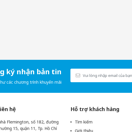
t nhiều người ưa chuộng bởi thiết kế tinh tế và các công dụng tuyệt 
ến cho người dùng cảm giác thoải mái, rộng rãi và những trải nghiệm 
iác như da thật giúp người dùng có trải nghiệm chân thực nhất.
, hay trái thai an toàn để có thể yên tâm tận hưởng cuộc yêu.
 ký nhận bản tin
như các chương trình khuyến mãi
liên hệ
Hỗ trợ khách hàng
hà Flemington, số 182, đường
Tìm kiếm
hường 15, quận 11, Tp. Hồ Chí
Giới thiệu