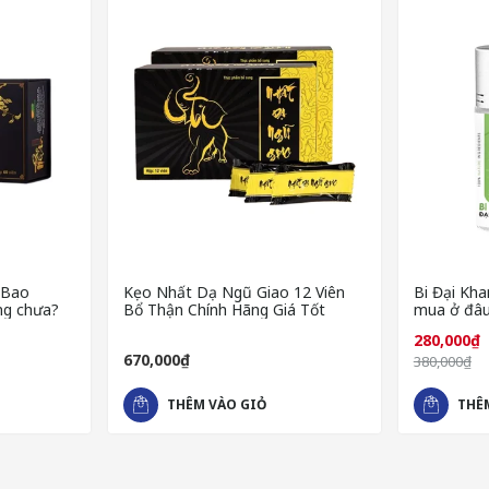
 Bao
Kẹo Nhất Dạ Ngũ Giao 12 Viên
Bi Đại Kha
ng chưa?
Bổ Thận Chính Hãng Giá Tốt
mua ở đâu
280,000₫
670,000₫
380,000₫
THÊM VÀO GIỎ
THÊ
 LARGE
festyles Skyn Large
được tạo nên từ các nguyên liệu tự nhiên, rất a