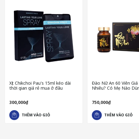
Xịt Chikchoi Pau's 15ml kéo dài
Đào Nữ An 60 Viên Giá
thời gian giá rẻ mua ở đâu
Nhiêu? Có Mẹ Nào Dù
300,000₫
750,000₫
THÊM VÀO GIỎ
THÊM VÀO GIỎ
CHẤT LIỆU CỦA BCS LIFESTYLES SKYN
Sản phẩm có thương hiệu Lifedtyles nổi tiếng và
bao cao su Li