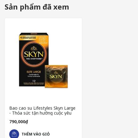
Sản phẩm đã xem
Nổi bật với chất liệu cao cấp Synthetic Polyisoprene giúp gia t
Ngoài ra thì chất liệu này giúp truyền nhiệt nhanh, rất mềm mại
Bao cao su Lifestyles Skyn Large
- Thỏa sức tận hưởng cuộc yêu
790,000₫
THÊM VÀO GIỎ