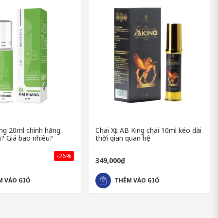
ng 20ml chính hãng
Chai Xịt AB King chai 10ml kéo dài
? Giá bao nhiêu?
thời gian quan hệ
-26%
349,000₫
M VÀO GIỎ
THÊM VÀO GIỎ
n toàn với cơ thể.