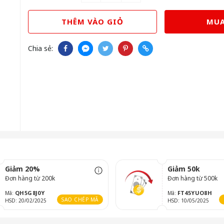
THÊM VÀO GIỎ
MUA
Chia sẻ:
Giảm 20%
Giảm 50k
Đơn hàng từ 200k
Đơn hàng từ 500k
QH5G8J0Y
FT45YUO8H
Mã:
Mã:
SAO CHÉP MÃ
HSD: 20/02/2025
HSD: 10/05/2025