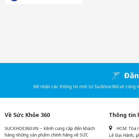
CÔNG DỤNG NỔI BẬT
Sản phẩm bao cao su siêu mỏng
Lifestyles Skyn Large
được rấ
- Được thiết kế tinh tế với kích thước cỡ lớn 56mm giúp mang đ
- Có độ mỏng cao, mềm mại cùng chất liệu cao cấp cho ra cảm g
- Bảo vệ cơ thể người dùng khỏi các bệnh lây qua đường tình dục
Đăng
Đế nhận các thông tin mới từ Suckhoe360.vn cũng 
Về Sức Khỏe 360
Thông tin 
SUCKHOE360.VN – Kênh cung cấp đến khách
HCM: Tòa n
hàng những sản phẩm chính hãng về SỨC
Lê Đại Hành, p