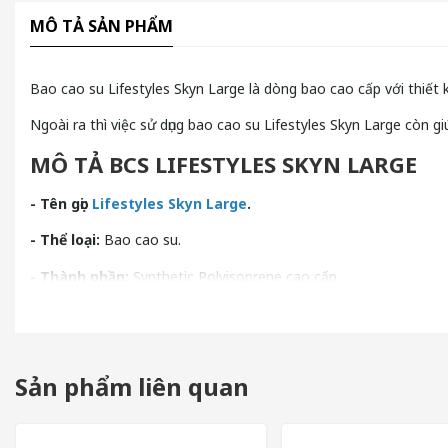
MÔ TẢ SẢN PHẨM
Bao cao su Lifestyles Skyn Large là dòng bao cao cấp với thiết
Ngoài ra thì việc sử dụng bao cao su Lifestyles Skyn Large còn g
MÔ TẢ BCS LIFESTYLES SKYN LARGE
- Tên gọi:
Lifestyles Skyn Large
.
- Thể loại:
Bao cao su.
- Thành phần:
Synthetic Polyisoprene cao cấp.
- Đặc điểm:
Mỏng, mềm mại.
- Kích thước:
56mm.
Sản phẩm liên quan
- Thương hiệu:
Lifestyles.
- Hạn sử dụng:
4 năm.