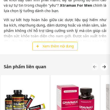
và sự tự tin trong chuyện "yêu"?
Xtramax For Men
chính là
lựa chọn lý tưởng dành cho bạn.
Với sự kết hợp hoàn hảo giữa các dược liệu quý hiếm như
ba kích, nhục thung dung, dâm dương hoắc và nhân sâm, sản
phẩm không chỉ hỗ trợ tăng cường sinh lý mà còn giúp cải
thiện sức khỏe toàn diện cho nam giới. Được sản xuất trên
dây chuyền công nghệ hiện đại, Xtramax For Men cam kết
Xem thêm nội dung
mang đến hiệu quả vượt trội, giúp bạn tự tin chinh phục mọi
thử thách trong cuộc sống.
XTRAMAX FOR MEN LÀ GÌ?
Sản phẩm liên quan
Xtramax For Men là viên uống hỗ trợ tăng cường sinh lý
nam giới, được sản xuất bởi Công ty Cổ phần BIGFA tại Việt
Nam. Sản phẩm kết hợp các thành phần thảo dược tự
nhiên và công nghệ hiện đại, nhằm cải thiện chức năng sinh
lý và sức khỏe tổng thể cho nam giới.
THÔNG TIN VỀ NHÀ SẢN XUẤT XTRAMAX
FOR MEN