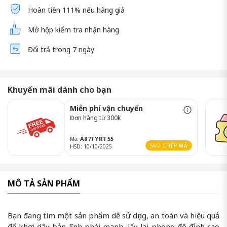
Hoàn tiền 111% nếu hàng giả
Mở hộp kiểm tra nhận hàng
Đổi trả trong 7 ngày
Khuyến mãi dành cho bạn
Miễn phí vận chuyển
Đơn hàng từ 300k
A87TYRT55
Mã:
SAO CHÉP MÃ
HSD: 10/10/2025
MÔ TẢ SẢN PHẨM
Bạn đang tìm một sản phẩm dễ sử dụng, an toàn và hiệu quả
để khơi dậy bản lĩnh phái mạnh, lấy lại phong độ đỉnh cao