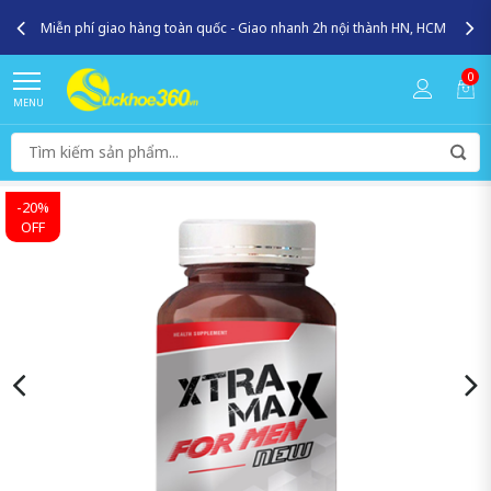
Miễn phí giao hàng toàn quốc - Giao nhanh 2h nội thành HN, HCM
0
MENU
-20%
OFF