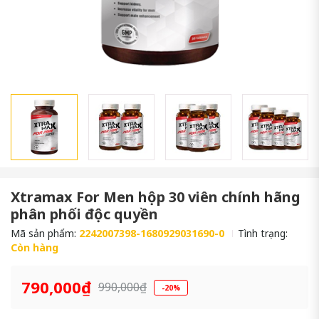
Xtramax For Men hộp 30 viên chính hãng
phân phối độc quyền
Mã sản phẩm:
2242007398-1680929031690-0
Tình trạng:
Còn hàng
790,000₫
990,000₫
-20%