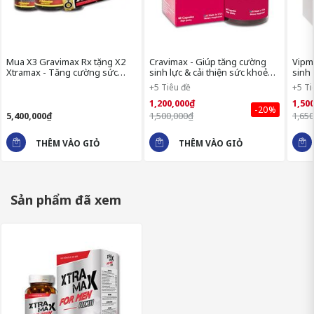
Sản xuất bởi Công ty Cổ phần BIGFA, Khu công nghiệp
Lương Sơn, Hòa Bình, Việt Nam.
Mua X3 Gravimax Rx tặng X2
Cravimax - Giúp tăng cường
Vipm
Nhà máy đạt tiêu chuẩn GMP, ISO 22000:2018 và ISO
Xtramax - Tăng cường sức
sinh lực & cải thiện sức khoẻ
sinh 
9001:2015.
khoẻ sinh lý
sinh lý
lượng
+5 Tiêu đề
+5 Ti
1,200,000₫
1,50
Sản phẩm được sản xuất với công nghệ hiện đại, kết hợp
-20%
5,400,000₫
1,500,000₫
1,65
giữa dược liệu truyền thống và công nghệ tiên tiến.​
THÊM VÀO GIỎ
THÊM VÀO GIỎ
Sản phẩm đã xem