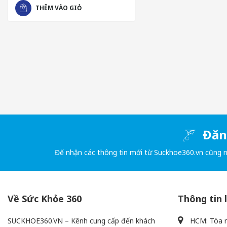
THÊM VÀO GIỎ
CÔNG DỤNG NỔI BẬT
Là dòng sản phẩm bao cao su siêu mỏng cao cấp nên
Lifestyl
- Độ mỏng cáo đem đến những cảm giác chân thực nhất để anh 
- Hỗ trợ tránh thai an toàn cho các cặp đôi và bảo vệ cơ thể kh
- Cả hai có thể yên tâm hơn trong khi yêu, từ đó cuộc yêu diễn
Đăng
Đế nhận các thông tin mới từ Suckhoe360.vn cũng 
Về Sức Khỏe 360
Thông tin 
SUCKHOE360.VN – Kênh cung cấp đến khách
HCM: Tòa n