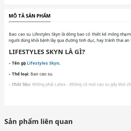
MÔ TẢ SẢN PHẨM
Bao cao su Lifestyles Skyn là dòng bao có thiết kế mỏng nhẹ,
người dùng khỏi bệnh lây qua đường tinh dục, hay tránh thai an 
LIFESTYLES SKYN LÀ GÌ?
- Tên gọi:
Lifestyles Skyn
.
- Thể loại:
Bao cao su.
- Chất liệu:
Không phải Latex - Không có mùi cao su gây khó ch
- Đặc điểm:
Mỏng, mềm mại.
- Kích thước:
1,45 ounce - 1,38 x 3,13 x 5,38 inch.
- Thương hiệu:
Lifestyles.
Sản phẩm liên quan
- Hạn sử dụng:
4 năm.