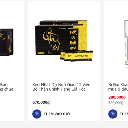
 Bao
Kẹo Nhất Dạ Ngũ Giao 12 Viên
Bi Đại Kha
ng chưa?
Bổ Thận Chính Hãng Giá Tốt
mua ở đâu
280,000₫
670,000₫
380,000₫
THÊM VÀO GIỎ
THÊ