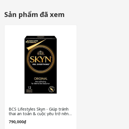
Bao cao su Lifestyles Skyn
có thiết kế mỏng hơn so với các 
Sản phẩm đã xem
Là dòng bao cao su cao cấp có thương hiệu Lifestyles nổi tiếng
cuộc yêu mà không lo ngại mang thai ngoài ý muốn.
BCS Lifestyles Skyn - Giúp tránh
thai an toàn & cuộc yêu trở nên
thăng hoa
790,000₫