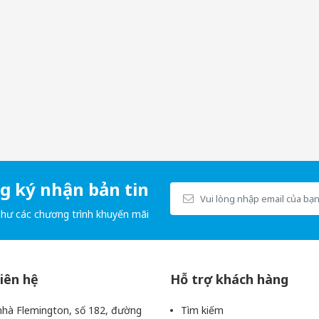
es Skyn
mang đến cho người dùng những trải nghiệm tuyệt vời nhất, 
có những cuộc yêu thăng hoa, tràn đầy cảm xúc.
ỏi các bệnh lây qua đường tình dục, giúp cuộc yêu trở nên an toàn, l
 ra tự nhiên hơn và mang đến những phút giây thăng hoa cho cả hai.
 ký nhận bản tin
như các chương trình khuyến mãi
liên hệ
Hỗ trợ khách hàng
hà Flemington, số 182, đường
Tìm kiếm