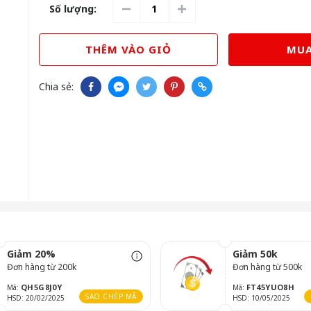
Số lượng:
THÊM VÀO GIỎ
MUA
Chia sẻ:
Giảm 20%
Giảm 50k
Đơn hàng từ 200k
Đơn hàng từ 500k
QH5G8J0Y
FT45YUO8H
Mã:
Mã:
SAO CHÉP MÃ
HSD: 20/02/2025
HSD: 10/05/2025