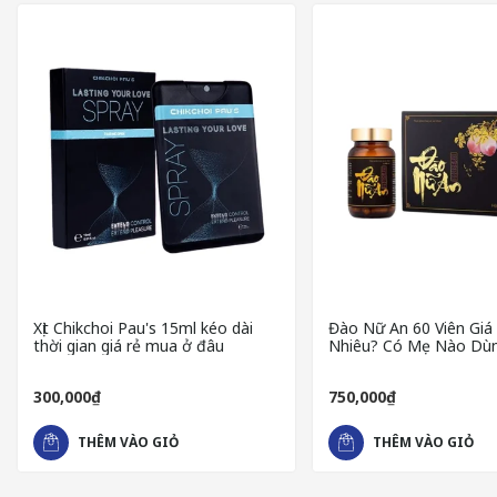
Xịt Chikchoi Pau's 15ml kéo dài
Đào Nữ An 60 Viên Giá
thời gian giá rẻ mua ở đâu
Nhiêu? Có Mẹ Nào Dù
300,000₫
750,000₫
THÊM VÀO GIỎ
THÊM VÀO GIỎ
ƯU ĐIỂM LIFESTYLES SKYN