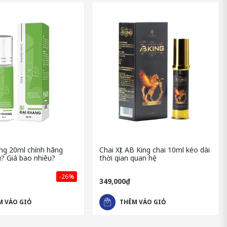
ng 20ml chính hãng
Chai Xịt AB King chai 10ml kéo dài
? Giá bao nhiêu?
thời gian quan hệ
-26%
349,000₫
M VÀO GIỎ
THÊM VÀO GIỎ