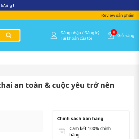
 lượng !
Review sản phẩm
Đăng nhập / Đăng ký
0
Giỏ hàng
Tài khoản của tôi
 thai an toàn & cuộc yêu trở nên
Chính sách bán hàng
Cam kết 100% chính
hãng