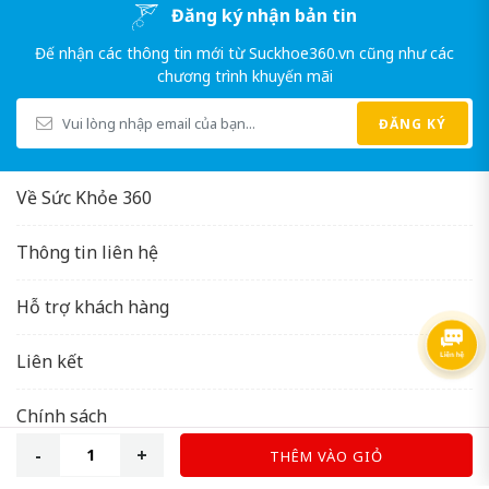
Đăng ký nhận bản tin
Trojan Pleasure Pack được làm từ chất liệu latex tự
Đế nhận các thông tin mới từ Suckhoe360.vn cũng như các
chương trình khuyến mãi
nhiên, có độ dày vừa phải và độ co giãn tốt. Điều này
giúp bao cao su có độ bền cao và không gây kích ứng
ĐĂNG KÝ
da cho người sử dụng. Ngoài ra, trong bao còn có thêm
gel bôi trơn giúp tăng cảm xúc cho người dùng
Về Sức Khỏe 360
Thông tin liên hệ
Hỗ trợ khách hàng
Liên kết
Chính sách
THÊM VÀO GIỎ
Copyright © 2026
Suckhoe360.vn
.