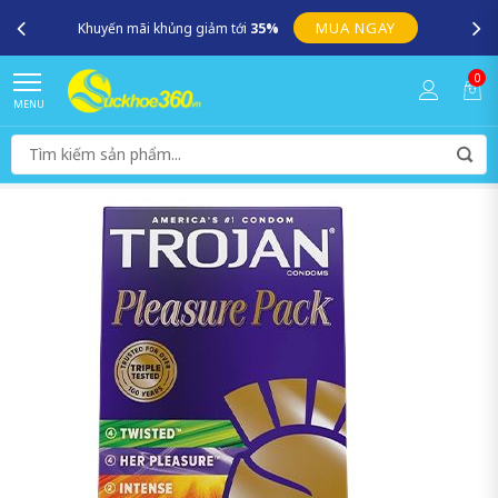
MUA NGAY
Khuyến mãi khủng giảm tới
35%
0
MENU