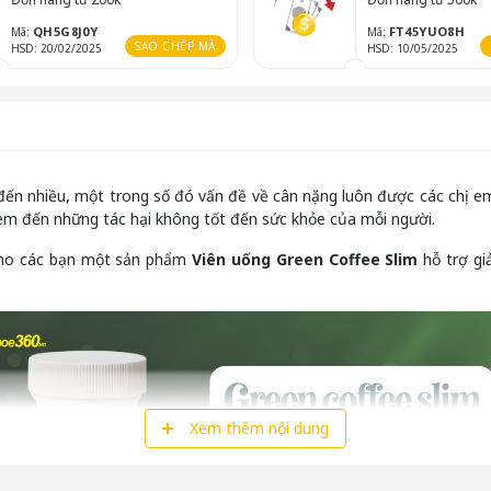
QH5G8J0Y
FT45YUO8H
Mã:
Mã:
SAO CHÉP MÃ
HSD: 20/02/2025
HSD: 10/05/2025
ến nhiều, một trong số đó vấn đề về cân nặng luôn được các chị em
em đến những tác hại không tốt đến sức khỏe của mỗi người.
cho các bạn một sản phẩm
Viên uống Green Coffee Slim
hỗ trợ gi
Xem thêm nội dung