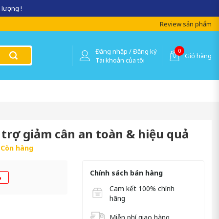
 lượng !
Review sản phẩm
Đăng nhập / Đăng ký
0
Giỏ hàng
Tài khoản của tôi
 trợ giảm cân an toàn & hiệu quả
:
Còn hàng
Chính sách bán hàng
%
Cam kết 100% chính
hãng
Miễn phí giao hàng