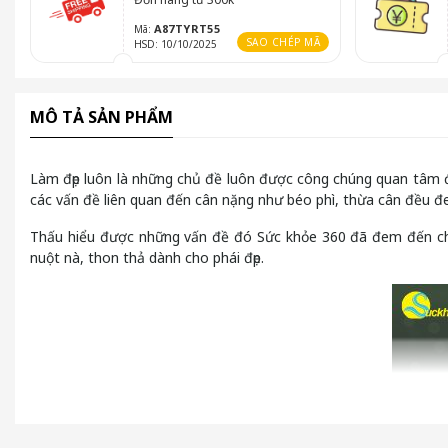
A87TYRT55
Mã:
SAO CHÉP MÃ
HSD: 10/10/2025
MÔ TẢ SẢN PHẨM
Làm đẹp luôn là những chủ đề luôn được công chúng quan tâm đ
các vấn đề liên quan đến cân nặng như béo phì, thừa cân đều đ
Thấu hiểu được những vấn đề đó Sức khỏe 360 đã đem đến 
nuột nà, thon thả dành cho phái đẹp.