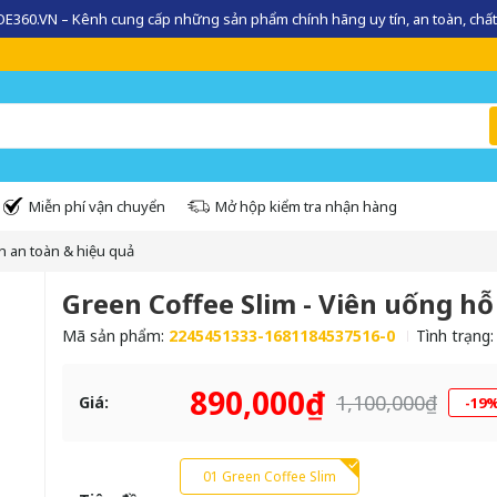
360.VN – Kênh cung cấp những sản phẩm chính hãng uy tín, an toàn, chất
Miễn phí vận chuyển
Mở hộp kiểm tra nhận hàng
n an toàn & hiệu quả
Green Coffee Slim - Viên uống hỗ
Mã sản phẩm:
2245451333-1681184537516-0
Tình trạng
890,000₫
1,100,000₫
Giá:
-19
01 Green Coffee Slim