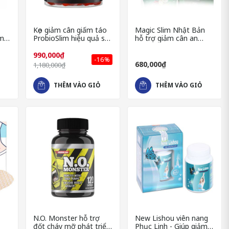
Kẹo giảm cân giấm táo
Magic Slim Nhật Bản
ảm
ProbioSlim hiệu quả số
hỗ trợ giảm cân an
1 của Mỹ
toàn và hiệu quả
990,000₫
-16%
680,000₫
1,180,000₫
THÊM VÀO GIỎ
THÊM VÀO GIỎ
N.O. Monster hỗ trợ
New Lishou viên nang
đốt cháy mỡ phát triển
Phục Linh - Giúp giảm