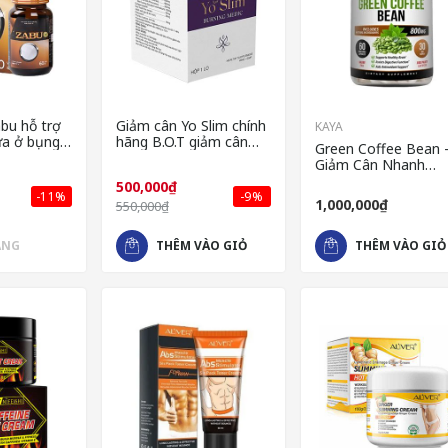
bu hỗ trợ
Giảm cân Yo Slim chính
KAYA
a ở bụng,
hãng B.O.T giảm cân
Green Coffee Bean 
n nặng
nhanh x3
Giảm Cân Nhanh
Chóng Tự Nhiên Và 
500,000₫
Toàn Của Mỹ
-11%
-9%
1,000,000₫
550,000₫
ÀNG
THÊM VÀO GIỎ
THÊM VÀO GIỎ