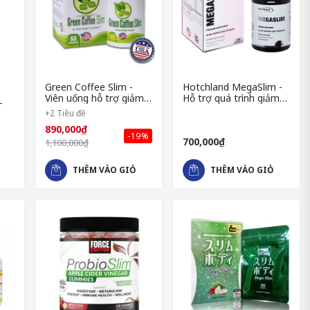
Green Coffee Slim -
Hotchland MegaSlim -
Viên uống hỗ trợ giảm
Hỗ trợ quá trình giảm
–
cân an toàn & hiệu quả
cân nhanh chóng hiệu
+2 Tiêu đề
quả
An
890,000₫
-19%
700,000₫
1,100,000₫
THÊM VÀO GIỎ
THÊM VÀO GIỎ