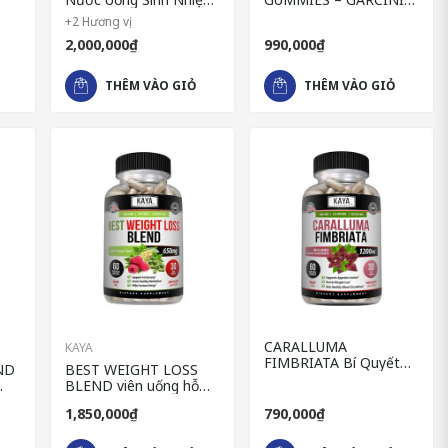
Đốt Cháy Mỡ Hiệu Quả
CAMBOGIA Combo
+2 Hương vị
viên uống đốt mỡ & kẹo
2,000,000₫
990,000₫
giảm cân
THÊM VÀO GIỎ
THÊM VÀO GIỎ
CARALLUMA
KAYA
FIMBRIATA Bí Quyết
ND
BEST WEIGHT LOSS
Giảm Cân Tự Nhiên
BLEND viên uống hỗ
Hiệu Quả Nhập Mỹ
trợ giảm cân nhanh
1,850,000₫
790,000₫
của Mỹ