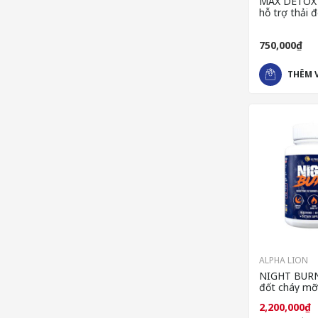
MAX DETOX
hỗ trợ thải đ
cho tiêu hó
750,000₫
THÊM 
ALPHA LION
NIGHT BURN
đốt cháy mỡ 
sau buổi tập
2,200,000₫