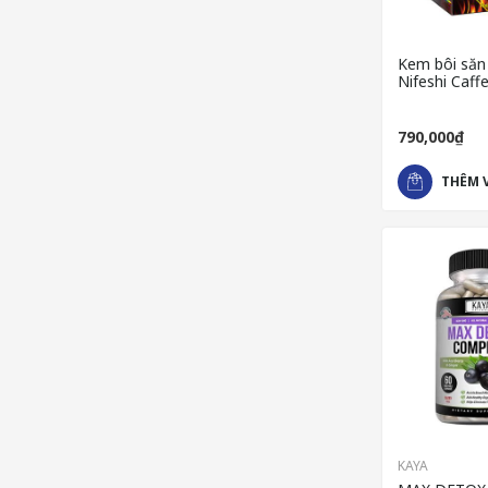
Kem bôi săn
Nifeshi Caff
Cream hỗ tr
khi tập luyện
790,000₫
THÊM 
KAYA