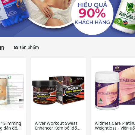
ân
68
sản phẩm
er Slimming
Aliver Workout Sweat
Alltimes Care Plati
ng dán đốt
Enhancer Kem bôi đốt
Weightloss - Viên u
a, giảm
cháy mỡ thừa
giảm cân cao cấp từ