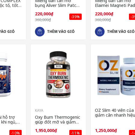
 COMPLEX
Miếng dán tan mỡ
Miếng dán tan mỡ
ộc tố, tốt
bụng Aliver Slim Patch
Elaimei Magneti Pad
a từ Mỹ
hiệu quả giá rẻ
giảm béo nhanh ch
220,000₫
220,000₫
-39%
-
360,000₫
360,000₫
VÀO GIỎ
THÊM VÀO GIỎ
THÊM VÀO GIỎ
OZ Slim 40 viên của
KAYA
giảm cân nhanh hiệ
 hỗ trợ
Oxy Burn Thermogenic
quả an toàn
khi ngủ,
giúp đốt mỡ và giảm
cân hiệu quả của Mỹ
1,950,000₫
1,250,000₫
-10%
-11%
-