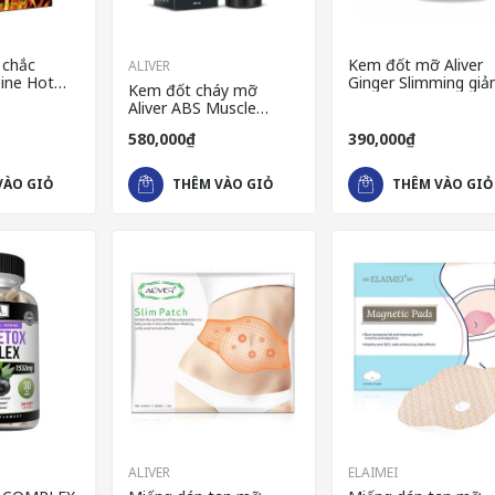
 chắc
Kem đốt mỡ Aliver
ALIVER
eine Hot
Ginger Slimming gi
Kem đốt cháy mỡ
ợ giảm mỡ
cân hiệu quả
Aliver ABS Muscle
Stimulator săn chắc cơ,
580,000₫
390,000₫
giảm cân nhanh chóng
VÀO GIỎ
THÊM VÀO GIỎ
THÊM VÀO GIỎ
ALIVER
ELAIMEI