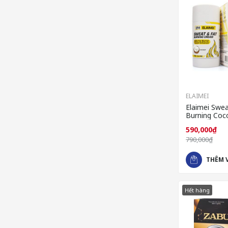
ELAIMEI
Elaimei Swe
Burning Coc
đốt cháy mỡ
590,000₫
790,000₫
THÊM 
Hết hàng