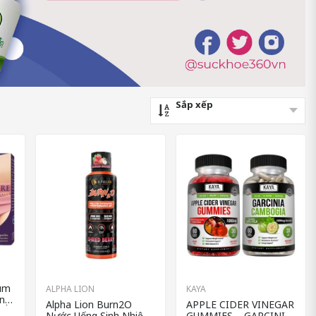
Sắp xếp
num
ALPHA LION
KAYA
ống
Alpha Lion Burn2O
APPLE CIDER VINEGAR
 Úc
Nước Uống Sinh Nhiệt
GUMMIES – GARCINIA