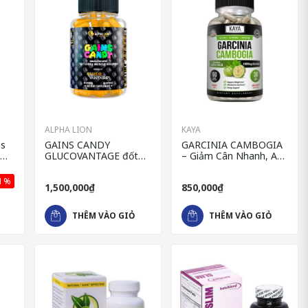
ALPHA LION
KAYA
ss
GAINS CANDY
GARCINIA CAMBOGIA
GLUCOVANTAGE đốt
– Giảm Cân Nhanh, An
cháy mỡ thừa, giảm
Toàn Nhập Khẩu Mỹ
cân tự nhiên
11%
1,500,000₫
850,000₫
THÊM VÀO GIỎ
THÊM VÀO GIỎ