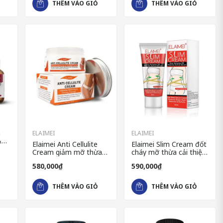
THÊM VÀO GIỎ
THÊM VÀO GIỎ
m
ELAIMEI
ELAIMEI
&
Elaimei Anti Cellulite
Elaimei Slim Cream đốt
0
Cream giảm mỡ thừa
cháy mỡ thừa cải thiện
cho body thon gọn
vóc dáng
580,000₫
590,000₫
THÊM VÀO GIỎ
THÊM VÀO GIỎ