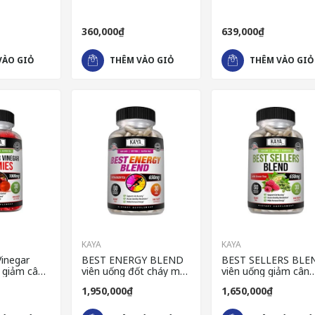
360,000₫
639,000₫
VÀO GIỎ
THÊM VÀO GIỎ
THÊM VÀO GIỎ
KAYA
KAYA
Vinegar
BEST ENERGY BLEND
BEST SELLERS BLE
 giảm cân
viên uống đốt cháy mỡ
viên uống giảm cân
 Mỹ
thừa cao cấp của Mỹ
nhanh của Mỹ
1,950,000₫
1,650,000₫