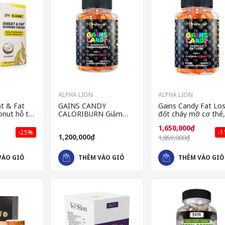
ALPHA LION
ALPHA LION
at & Fat
GAINS CANDY
Gains Candy Fat Lo
onut hỗ trợ
CALORIBURN Giảm
đốt cháy mỡ cơ thể,
 thừa
cân, đốt cháy calo
tăng công suất tập
1,650,000₫
giảm mỡ thừa
luyện của Mỹ
-25%
-
1,200,000₫
1,850,000₫
VÀO GIỎ
THÊM VÀO GIỎ
THÊM VÀO GIỎ