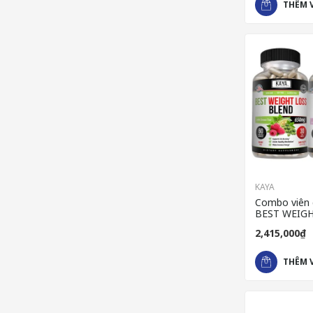
THÊM 
KAYA
Combo viên 
BEST WEIG
BLEND & viê
2,415,000₫
mỡ NIGHT T
BURN
THÊM 