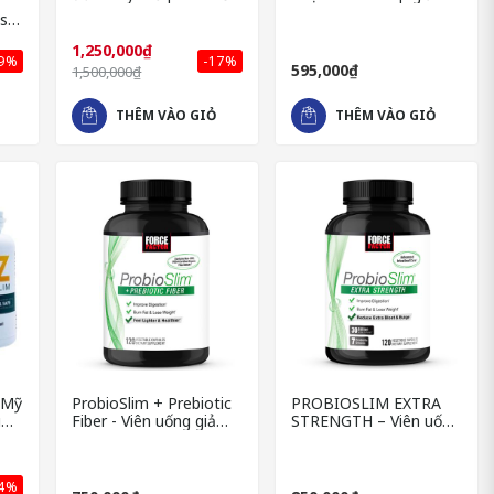
cơ cho Nam và Nữ
cân an toàn & hiệu quả
s
óng
1,250,000₫
39%
-17%
595,000₫
1,500,000₫
THÊM VÀO GIỎ
THÊM VÀO GIỎ
 Mỹ
ProbioSlim + Prebiotic
PROBIOSLIM EXTRA
u
Fiber - Viên uống giảm
STRENGTH – Viên uống
cân
giảm cân cao cấp nhập
khẩu USA
14%