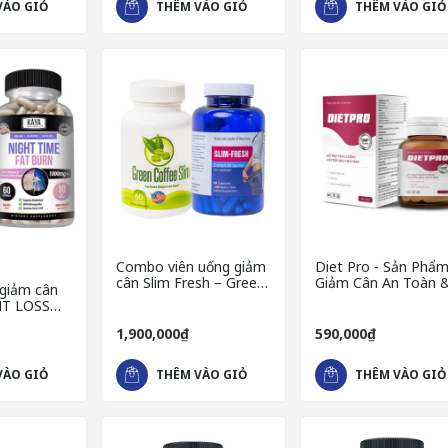
VÀO GIỎ
THÊM VÀO GIỎ
THÊM VÀO GIỎ
Combo viên uống giảm
Diet Pro - Sản Phẩ
cân Slim Fresh – Green
Giảm Cân An Toàn 
giảm cân
Coffee Slim Nhập Khẩu
Hiệu Quả Với Hộp 3
HT LOSS
Mỹ
Viên
n đốt cháy
1,900,000₫
590,000₫
IME FAT
VÀO GIỎ
THÊM VÀO GIỎ
THÊM VÀO GIỎ