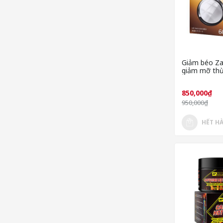
Giảm béo Za
giảm mỡ thừ
cải thiện câ
850,000₫
950,000₫
HẾT H