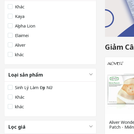
Khác
Kaya
Alpha Lion
Elaimei
Giảm C
Aliver
khác
Loại sản phẩm
Sinh Lý Làm Đẹp Nữ
Khác
khác
Aliver Wond
Lọc giá
Patch - Miế
cháy mỡ thừ