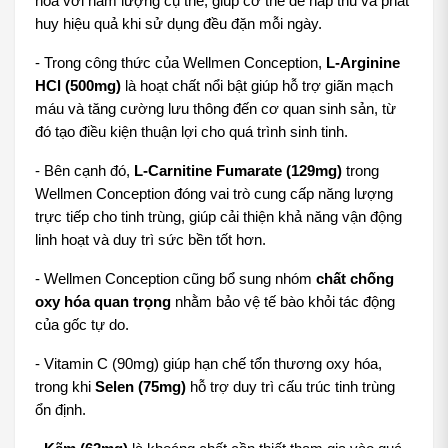
hóa với hàm lượng cụ thể, giúp cơ thể dễ hấp thu và phát 
huy hiệu quả khi sử dụng đều đặn mỗi ngày.
- Trong công thức của Wellmen Conception, 
L-Arginine 
HCl (500mg)
 là hoạt chất nổi bật giúp hỗ trợ giãn mạch 
máu và tăng cường lưu thông đến cơ quan sinh sản, từ 
đó tạo điều kiện thuận lợi cho quá trình sinh tinh. 
- Bên cạnh đó, 
L-Carnitine Fumarate (129mg)
 trong 
Wellmen Conception đóng vai trò cung cấp năng lượng 
trực tiếp cho tinh trùng, giúp cải thiện khả năng vận động 
linh hoạt và duy trì sức bền tốt hơn.
- Wellmen Conception cũng bổ sung nhóm 
chất chống 
oxy hóa quan trọng
 nhằm bảo vệ tế bào khỏi tác động 
của gốc tự do. 
- Vitamin C (90mg) giúp hạn chế tổn thương oxy hóa, 
trong khi 
Selen (75mg)
 hỗ trợ duy trì cấu trúc tinh trùng 
ổn định. 