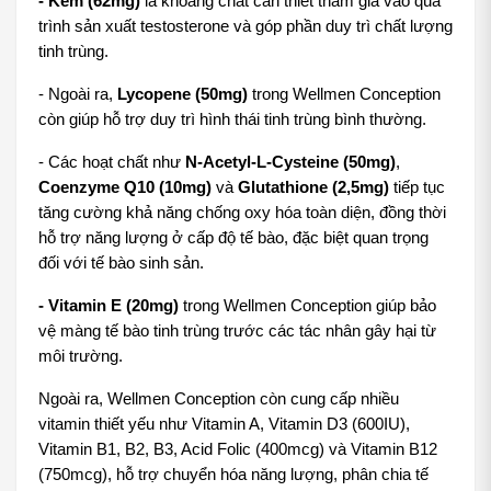
- Kẽm (62mg)
 là khoáng chất cần thiết tham gia vào quá 
trình sản xuất testosterone và góp phần duy trì chất lượng 
tinh trùng. 
- Ngoài ra, 
Lycopene (50mg)
 trong Wellmen Conception 
còn giúp hỗ trợ duy trì hình thái tinh trùng bình thường.
- Các hoạt chất như 
N-Acetyl-L-Cysteine (50mg)
, 
Coenzyme Q10 (10mg)
 và 
Glutathione (2,5mg)
 tiếp tục 
tăng cường khả năng chống oxy hóa toàn diện, đồng thời 
hỗ trợ năng lượng ở cấp độ tế bào, đặc biệt quan trọng 
đối với tế bào sinh sản. 
- Vitamin E (20mg)
 trong Wellmen Conception giúp bảo 
vệ màng tế bào tinh trùng trước các tác nhân gây hại từ 
môi trường.
Ngoài ra, Wellmen Conception còn cung cấp nhiều 
vitamin thiết yếu như Vitamin A, Vitamin D3 (600IU), 
Vitamin B1, B2, B3, Acid Folic (400mcg) và Vitamin B12 
(750mcg), hỗ trợ chuyển hóa năng lượng, phân chia tế 