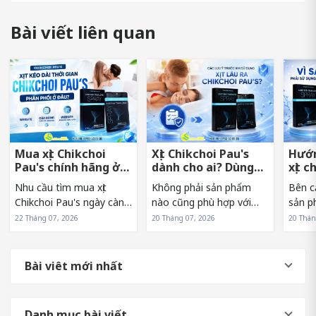
Bài viết liên quan
Mua xịt Chikchoi
Xịt Chikchoi Pau's
Hướn
Pau's chính hãng ở
dành cho ai? Dùng
xịt c
đâu tránh hàng giả?
có nóng rát không?
sớm 
Nhu cầu tìm mua xịt
Không phải sản phẩm
Bên c
Chikchoi Pau's ngày càng
nào cũng phù hợp với
sản p
tăng khiến sản phẩm
mọi đối tượng. Vì vậy,
sử dụn
22 Tháng 07, 2026
20 Tháng 07, 2026
20 Thán
xuất hiện trên nhiều kênh
trước khi lựa chọn xịt
Pau's
bán hàng khác nhau. Tuy
Chikchoi Pau's, nhiều
hưởng
nhiên, điều này cũng
người thường băn khoăn
và hi
Bài viêt mới nhất
khiến không ít người băn
liệu mình có phải là đối
sản p
khoăn về nguồn...
tượng phù hợp...
người.
Danh mục bài viết