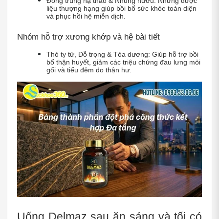
Đông trùng hạ thảo & Nhung hươu: Những dược 
liệu thượng hạng giúp bồi bổ sức khỏe toàn diện 
và phục hồi hệ miễn dịch.
Nhóm hỗ trợ xương khớp và hệ bài tiết
Thỏ ty tử, Đỗ trọng & Tỏa dương: Giúp hỗ trợ bồi 
bổ thận huyết, giảm các triệu chứng đau lưng mỏi 
gối và tiểu đêm do thận hư.
Uống Delmaz sau ăn sáng và tối có 