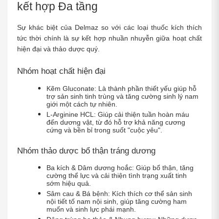
kết hợp Đa tầng
Sự khác biệt của Delmaz so với các loại thuốc kích thích 
tức thời chính là sự kết hợp nhuần nhuyễn giữa hoạt chất 
hiện đại và thảo dược quý.
Nhóm hoạt chất hiện đại
Kẽm Gluconate: Là thành phần thiết yếu giúp hỗ 
trợ sản sinh tinh trùng và tăng cường sinh lý nam 
giới một cách tự nhiên.
L-Arginine HCL: Giúp cải thiện tuần hoàn máu 
đến dương vật, từ đó hỗ trợ khả năng cương 
cứng và bền bỉ trong suốt "cuộc yêu".
Nhóm thảo dược bổ thận tráng dương
Ba kích & Dâm dương hoắc: Giúp bổ thận, tăng 
cường thể lực và cải thiện tình trạng xuất tinh 
sớm hiệu quả.
Sâm cau & Bá bệnh: Kích thích cơ thể sản sinh 
nội tiết tố nam nội sinh, giúp tăng cường ham 
muốn và sinh lực phái mạnh.