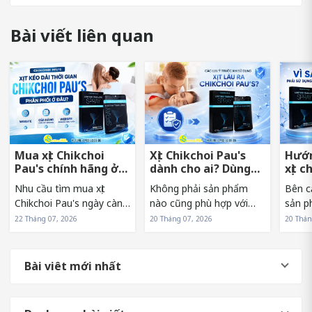
Bài viết liên quan
Mua xịt Chikchoi
Xịt Chikchoi Pau's
Hướn
Pau's chính hãng ở
dành cho ai? Dùng
xịt c
đâu tránh hàng giả?
có nóng rát không?
sớm 
Nhu cầu tìm mua xịt
Không phải sản phẩm
Bên c
Chikchoi Pau's ngày càng
nào cũng phù hợp với
sản p
tăng khiến sản phẩm
mọi đối tượng. Vì vậy,
sử dụn
22 Tháng 07, 2026
20 Tháng 07, 2026
20 Thán
xuất hiện trên nhiều kênh
trước khi lựa chọn xịt
Pau's
bán hàng khác nhau. Tuy
Chikchoi Pau's, nhiều
hưởng
nhiên, điều này cũng
người thường băn khoăn
và hi
Bài viêt mới nhất
khiến không ít người băn
liệu mình có phải là đối
sản p
khoăn về nguồn...
tượng phù hợp...
người.