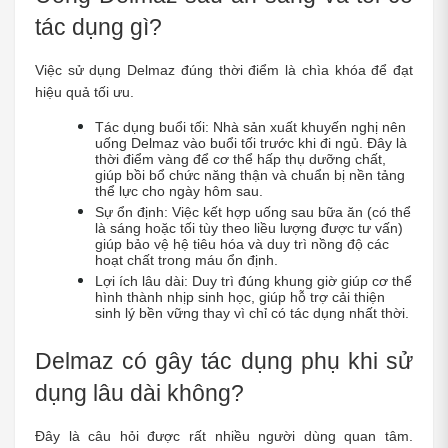
tác dụng gì?
Việc sử dụng Delmaz đúng thời điểm là chìa khóa để đạt 
hiệu quả tối ưu.
Tác dụng buổi tối: Nhà sản xuất khuyến nghị nên 
uống Delmaz vào buổi tối trước khi đi ngủ. Đây là 
thời điểm vàng để cơ thể hấp thụ dưỡng chất, 
giúp bồi bổ chức năng thận và chuẩn bị nền tảng 
thể lực cho ngày hôm sau.
Sự ổn định: Việc kết hợp uống sau bữa ăn (có thể 
là sáng hoặc tối tùy theo liều lượng được tư vấn) 
giúp bảo vệ hệ tiêu hóa và duy trì nồng độ các 
hoạt chất trong máu ổn định.
Lợi ích lâu dài: Duy trì đúng khung giờ giúp cơ thể 
hình thành nhịp sinh học, giúp hỗ trợ cải thiện 
sinh lý bền vững thay vì chỉ có tác dụng nhất thời.
Delmaz có gây tác dụng phụ khi sử 
dụng lâu dài không?
Đây là câu hỏi được rất nhiều người dùng quan tâm. 