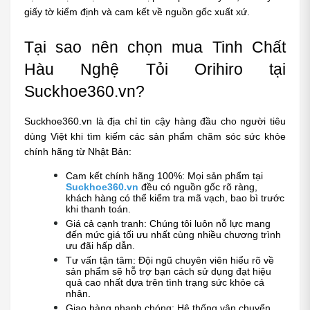
giấy tờ kiểm định và cam kết về nguồn gốc xuất xứ.
Tại sao nên chọn mua Tinh Chất 
Hàu Nghệ Tỏi Orihiro tại 
Suckhoe360.vn?
Suckhoe360.vn là địa chỉ tin cậy hàng đầu cho người tiêu 
dùng Việt khi tìm kiếm các sản phẩm chăm sóc sức khỏe 
chính hãng từ Nhật Bản:
Cam kết chính hãng 100%: Mọi sản phẩm tại 
Suckhoe360.vn
 đều có nguồn gốc rõ ràng, 
khách hàng có thể kiểm tra mã vạch, bao bì trước 
khi thanh toán.
Giá cả cạnh tranh: Chúng tôi luôn nỗ lực mang 
đến mức giá tối ưu nhất cùng nhiều chương trình 
ưu đãi hấp dẫn.
Tư vấn tận tâm: Đội ngũ chuyên viên hiểu rõ về 
sản phẩm sẽ hỗ trợ bạn cách sử dụng đạt hiệu 
quả cao nhất dựa trên tình trạng sức khỏe cá 
nhân.
Giao hàng nhanh chóng: Hệ thống vận chuyển 