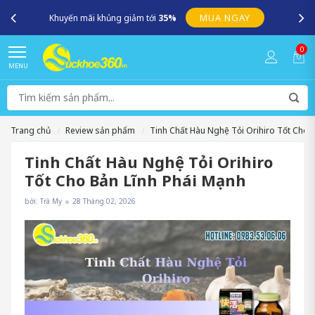
MUA NGAY
Khuyến mãi khủng giảm tới
35%
0
MENU
Trang chủ
Review sản phẩm
Tinh Chất Hàu Nghệ Tỏi Orihiro Tốt Cho 
Tinh Chất Hàu Nghệ Tỏi Orihiro
Tốt Cho Bản Lĩnh Phái Mạnh
bởi: Trà My
28 Tháng 02, 2026