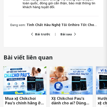
toàn quốc, đóng gói cẩn thận, bảo mật thông tin 
khách hàng tuyệt đối.
Tinh Chất Hàu Nghệ Tỏi Orihiro Tốt Cho Bản Lĩnh Phái Mạnh
Đang xem:
Bài trước
Bài sau
Bài viết liên quan
Mua xịt Chikchoi
Xịt Chikchoi Pau's
Hướn
Pau's chính hãng ở
dành cho ai? Dùng
xịt c