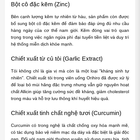
Bột cô đặc kẽm (Zinc)
Bên cạnh lượng kẽm tự nhiên từ hàu, sản phẩm còn được 
bổ sung bột cô đặc kẽm để đảm bảo đáp ứng đủ nhu cầu 
hàng ngày của cơ thể nam giới. Kẽm đóng vai trò quan 
trọng trong việc ngăn ngừa phì đại tuyến tiền liệt và duy trì 
hệ thống miễn dịch khỏe mạnh.
Chiết xuất từ củ tỏi (Garlic Extract)
Tỏi không chỉ là gia vị mà còn là một loại "kháng sinh tự 
nhiên". Chiết xuất tỏi trong viên uống Orihiro đã được xử lý 
để loại bỏ mùi hăng đặc trưng nhưng vẫn giữ nguyên hoạt 
chất Allicin giúp tăng cường sức đề kháng, giảm cholesterol 
trong máu và hỗ trợ lưu thông khí huyết hiệu quả.
Chiết xuất tinh chất nghệ tươi (Curcumin)
Curcumin có trong nghệ là chất chống oxy hóa mạnh mẽ, 
có tác dụng bảo vệ niêm mạc dạ dày và đặc biệt là giải độc 
gan. Đối với nam giới thường xuyên sử dụng rượu bia, tinh 