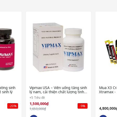
ường sinh
Vipmax USA – Viên uống tăng sinh
Mua X3 Cr
 sinh lý
lý nam, cải thiện chất lượng tinh
Xtramax - 
hiệu quả
lĩnh đàn ô
+5 Tiêu đề
1,500,000₫
 ORIHIRO
-20%
-9%
4,800,000
1,650,000₫
được sản xuất với công thức độc quyền và được chiết xuất từ các thàn