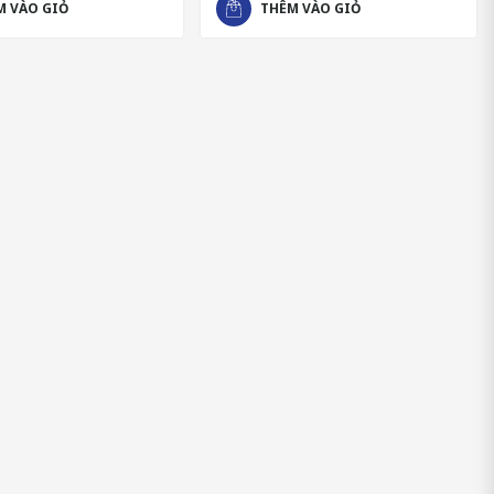
M VÀO GIỎ
THÊM VÀO GIỎ
thiện chất lượng tinh trùng và giảm nguy cơ vô sinh, hỗ trợ tăng
, và làm giảm chất béo có trong máu, giúp tăng cường tuần hoàn
nâng cao sức khỏe tim mạch, và làm giảm viêm hiệu quả, và cải
 selen (40μg), sắt (5.4mg), và niacin, hỗ trợ tái tạo máu, tăng