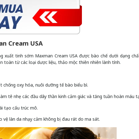
man Cream USA
hống xuất tinh sớm Maxman Cream USA được bào chế dưới dạng ch
toàn từ các loại dược liệu, thảo mộc thiên nhiên lành tính.
t chống oxy hóa, nuôi dưỡng tế bào biểu bì.
ợ làm tê nhẹ các đầu dây thần kinh cảm giác và tăng tuần hoàn máu tạ
ái tạo cấu trúc mô.
o vệ làn da nhạy cảm không bị đau rát do ma sát.