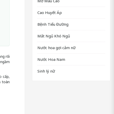
Mỡ Máu Cao
Cao Huyết Áp
Bệnh Tiểu Đường
Mất Ngủ Khó Ngủ
Nước hoa gợi cảm nữ
ng rối
Nước Hoa Nam
” ngầm
Sinh lý nữ
o cấp,
n toàn