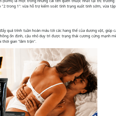
 (60ml) là một trong những cái tên quen thuộc nhất tại thị trường
"2 trong 1": vừa hỗ trợ kiểm soát tình trạng xuất tinh sớm, vừa tập
.
đẩy quá trình tuần hoàn máu tới các hang thể của dương vật, giúp 
 thông ổn định, cậu nhỏ duy trì được trạng thái cương cứng mạnh m
thời gian "lâm trận".