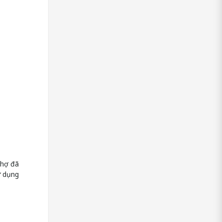
chợ đã
ử dụng