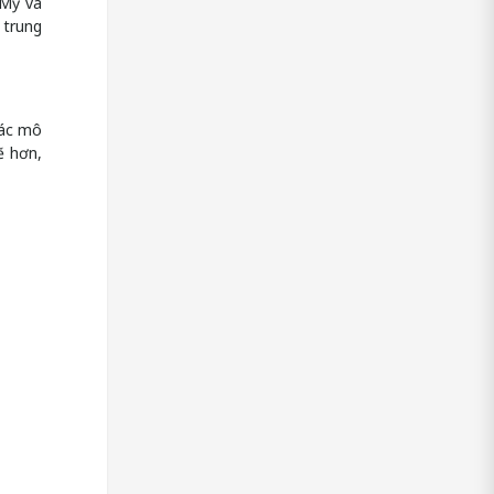
 Mỹ và
 trung
các mô
ẽ hơn,