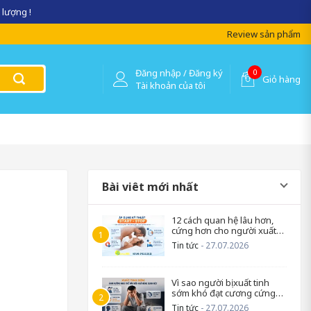
 lượng !
Review sản phẩm
Đăng nhập / Đăng ký
0
Giỏ hàng
Tài khoản của tôi
Bài viêt mới nhất
12 cách quan hệ lâu hơn,
cứng hơn cho người xuất
tinh sớm
Tin tức
- 27.07.2026
Vì sao người bị xuất tinh
sớm khó đạt cương cứng
trở lại?
Tin tức
- 27.07.2026