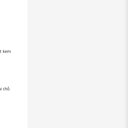
ất kem
i chỗ.