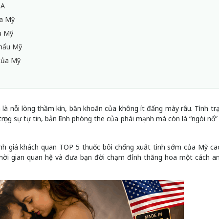
SA
ủa Mỹ
ẩu Mỹ
khẩu Mỹ
của Mỹ
 là nỗi lòng thầm kín, băn khoăn của không ít đấng mày râu. Tình trạ
trọng sự tự tin, bản lĩnh phòng the của phái mạnh mà còn là “ngòi nổ
nh giá khách quan TOP 5 thuốc bôi chống xuất tinh sớm của Mỹ ca
thời gian quan hệ và đưa bạn đời chạm đỉnh thăng hoa một cách a