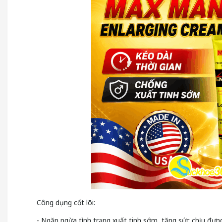
Công dụng cốt lõi:
- Ngăn ngừa tình trạng xuất tinh sớm, tăng sức chịu đựn