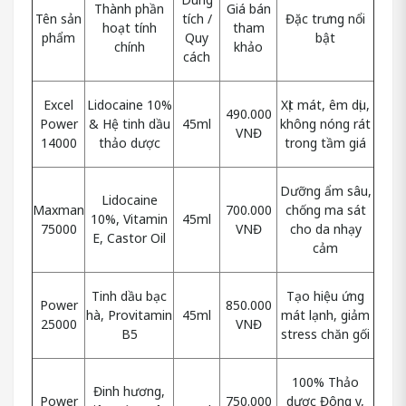
Thành phần
Giá bán
Tên sản
tích /
Đặc trưng nổi
hoạt tính
tham
phẩm
Quy
bật
chính
khảo
cách
Excel
Lidocaine 10%
Xịt mát, êm dịu,
490.000
Power
& Hệ tinh dầu
45ml
không nóng rát
VNĐ
14000
thảo dược
trong tầm giá
Dưỡng ẩm sâu,
Lidocaine
Maxman
700.000
chống ma sát
10%, Vitamin
45ml
75000
VNĐ
cho da nhạy
E, Castor Oil
cảm
Tinh dầu bạc
Tạo hiệu ứng
Power
850.000
hà, Provitamin
45ml
mát lạnh, giảm
25000
VNĐ
B5
stress chăn gối
100% Thảo
Đinh hương,
Power
750.000
dược Đông y,