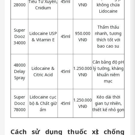
Tiêu Tứ Xuyên,
45ml
28000
VNĐ
không chứa
Cnidium
Lidocaine
Thẩm thấu
Super
Lidocaine USP
950.000
nhanh, tương
Dooz
45ml
& Vitamin E
VNĐ
thích tốt với
34000
bao cao su
Cân bằng độ pH
48000
Lidocaine &
1.250.000
lý tưởng, kháng
Delay
45ml
Citric Acid
VNĐ
khuẩn niêm
Spray
mạc
Super
Lidocaine cục
Kéo dài thời
1.250.000
Dooz
bộ & Chất giữ
45ml
gian tự nhiên,
VNĐ
78000
ẩm
thiết kế nhỏ gọn
Cách sử dụng thuốc xịt chống