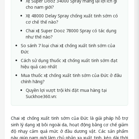
Xịt Super Dooz 34000 Spray mang lại lợi ích gì
cho nam giới?
Xịt 48000 Delay Spray chống xuất tinh sớm có
cơ chế thế nào?
Chai xịt Super Dooz 78000 Spray có tác dụng
như thế nào?
So sánh 7 loại chai xịt chống xuất tinh sớm của
Đức
Cách sử dụng thuốc xịt chống xuất tinh sớm đạt
hiệu quả cao nhất
Mua thuốc xịt chống xuất tinh sớm của Đức ở đâu
chính hãng?
Quyền lợi vượt trội khi đặt mua hàng tại
Suckhoe360.vn:
Chai xịt chống xuất tinh sớm của Đức là giải pháp hỗ trợ
sinh lý dạng xịt bôi ngoài da, hoạt động bằng cơ chế giảm
độ nhạy cảm quá mức ở đầu dương vật. Các sản phẩm
này giúp nam giới làm chủ phản xạ xuất tinh, kéo dài thời