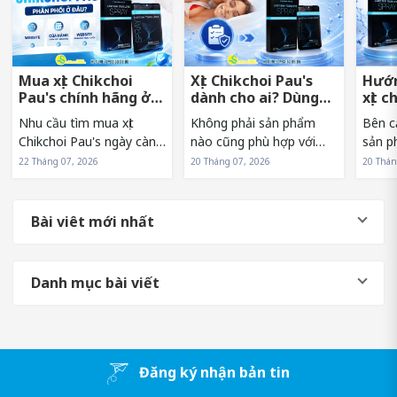
Mua xịt Chikchoi
Xịt Chikchoi Pau's
Hướn
Pau's chính hãng ở
dành cho ai? Dùng
xịt c
đâu tránh hàng giả?
có nóng rát không?
sớm 
Nhu cầu tìm mua xịt
Không phải sản phẩm
Bên c
Chikchoi Pau's ngày càng
nào cũng phù hợp với
sản p
tăng khiến sản phẩm
mọi đối tượng. Vì vậy,
sử dụn
22 Tháng 07, 2026
20 Tháng 07, 2026
20 Thán
xuất hiện trên nhiều kênh
trước khi lựa chọn xịt
Pau's
bán hàng khác nhau. Tuy
Chikchoi Pau's, nhiều
hưởng
nhiên, điều này cũng
người thường băn khoăn
và hi
Bài viêt mới nhất
khiến không ít người băn
liệu mình có phải là đối
sản p
khoăn về nguồn...
tượng phù hợp...
người.
Danh mục bài viết
Đăng ký nhận bản tin