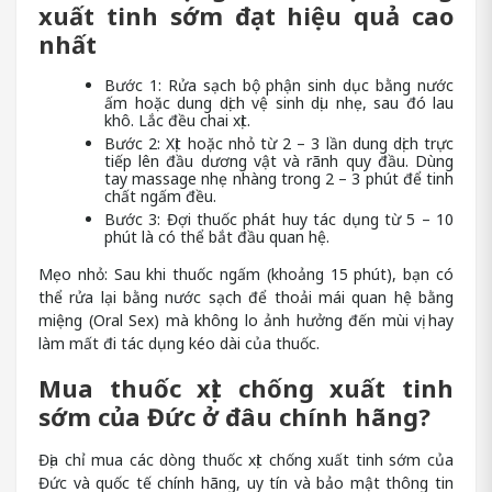
xuất tinh sớm đạt hiệu quả cao
nhất
Bước 1: Rửa sạch bộ phận sinh dục bằng nước
ấm hoặc dung dịch vệ sinh dịu nhẹ, sau đó lau
khô. Lắc đều chai xịt.
Bước 2: Xịt hoặc nhỏ từ 2 – 3 lần dung dịch trực
tiếp lên đầu dương vật và rãnh quy đầu. Dùng
tay massage nhẹ nhàng trong 2 – 3 phút để tinh
chất ngấm đều.
Bước 3: Đợi thuốc phát huy tác dụng từ 5 – 10
phút là có thể bắt đầu quan hệ.
Mẹo nhỏ: Sau khi thuốc ngấm (khoảng 15 phút), bạn có
thể rửa lại bằng nước sạch để thoải mái quan hệ bằng
miệng (Oral Sex) mà không lo ảnh hưởng đến mùi vị hay
làm mất đi tác dụng kéo dài của thuốc.
Mua thuốc xịt chống xuất tinh
sớm của Đức ở đâu chính hãng?
Địa chỉ mua các dòng thuốc xịt chống xuất tinh sớm của
Đức và quốc tế chính hãng, uy tín và bảo mật thông tin