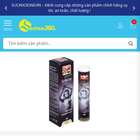
SUCKHOE360.VN – Kênh cung cấp những sản phẩm chính hãng uy
tín, an toàn, chất lượng !
0
MENU