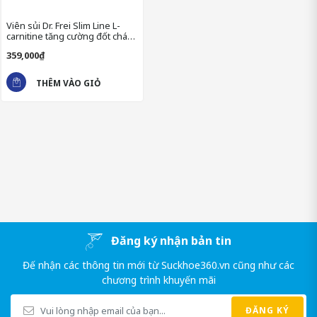
Viên sủi Dr. Frei Slim Line L-
carnitine tăng cường đốt cháy
năng lượng
359,000₫
THÊM VÀO GIỎ
- Chất điều chỉnh độ acid (natri citrat và hydro carbonat natri).
- Chất độn (sorbitol).
Đăng ký nhận bản tin
- Hương cam tổng hợp.
Đế nhận các thông tin mới từ Suckhoe360.vn cũng như các
- Bột củ cải đường.
chương trình khuyến mãi
- Chất tạo độ ngọt (aspartame).
ĐĂNG KÝ