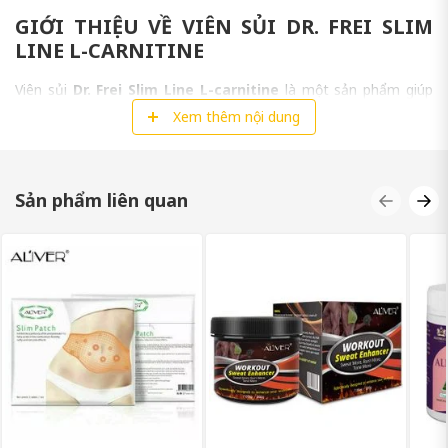
GIỚI THIỆU VỀ VIÊN SỦI DR. FREI SLIM
LINE L-CARNITINE
Viên sủi
Dr. Frei Slim Line
L-carnitine
là một sản phẩm giúp
tăng cường quá trình đốt cháy năng lượng trong cơ thể. Sản
Xem thêm nội dung
phẩm này được cung cấp theo dạng viên sủi tiện dụng để sử dụng.
Sản phẩm liên quan