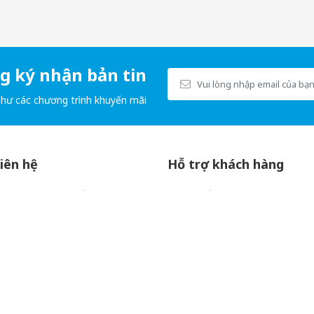
 ký nhận bản tin
như các chương trình khuyến mãi
liên hệ
Hỗ trợ khách hàng
hà Flemington, số 182, đường
Tìm kiếm
hường 15, quận 11, Tp. Hồ Chí
Giới thiệu
 nhà An Phú 24 Hoàng Quốc
Liên hệ
 Hà Nội.
.06
suckhoe360.vn