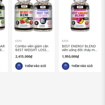
KAYA
KAYA
GAR
Combo viên giảm cân
BEST ENERGY BLEND
IA
BEST WEIGHT LOSS
viên uống đốt cháy mỡ
BLEND & viên đốt cháy
thừa cao cấp của Mỹ
2,415,000₫
1,950,000₫
kẹo
mỡ NIGHT TIME FAT
BURN
THÊM VÀO GIỎ
THÊM VÀO GIỎ