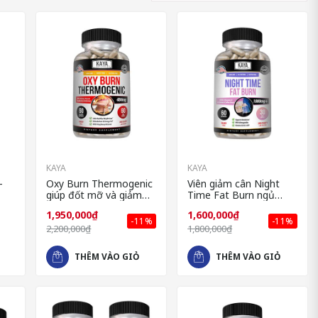
KAYA
KAYA
–
Oxy Burn Thermogenic
Viên giảm cân Night
giúp đốt mỡ và giảm
Time Fat Burn ngủ
An
cân hiệu quả của Mỹ
ngon giảm cân nhanh
1,950,000₫
1,600,000₫
-11%
-11%
2,200,000₫
1,800,000₫
THÊM VÀO GIỎ
THÊM VÀO GIỎ