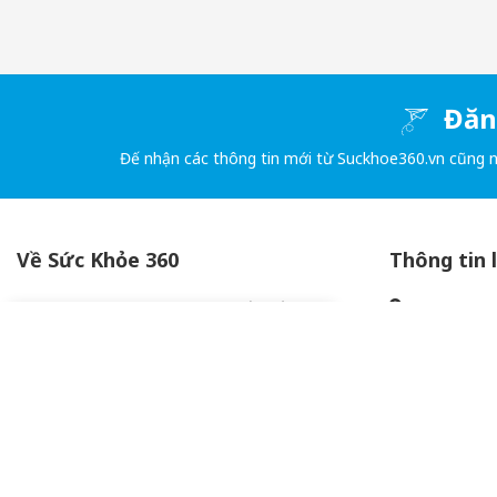
Đăng
Đế nhận các thông tin mới từ Suckhoe360.vn cũng 
Về Sức Khỏe 360
Thông tin 
SUCKHOE360.VN – Kênh cung cấp đến khách
HCM: Tòa n
hàng những sản phẩm chính hãng về SỨC
Lê Đại Hành, p
KHỎE – SINH LÝ- LÀM ĐẸP đến từ Mỹ - Nga -
Minh. HN: Toà
Nhật - Hàn và các nước Châu Âu hàng đầu
Việt, Cầu Giấy,
hiện nay.
0983.53.06
support@