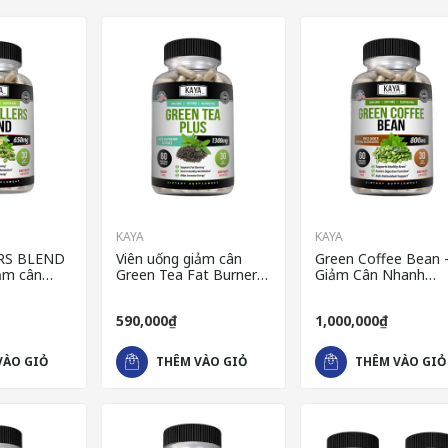
KAYA
KAYA
RS BLEND
Viên uống giảm cân
Green Coffee Bean 
iảm cân
Green Tea Fat Burner
Giảm Cân Nhanh
Mỹ
lấy lại vóc dáng cao cấp
Chóng Tự Nhiên Và 
của Mỹ
Toàn Của Mỹ
590,000₫
1,000,000₫
VÀO GIỎ
THÊM VÀO GIỎ
THÊM VÀO GIỎ