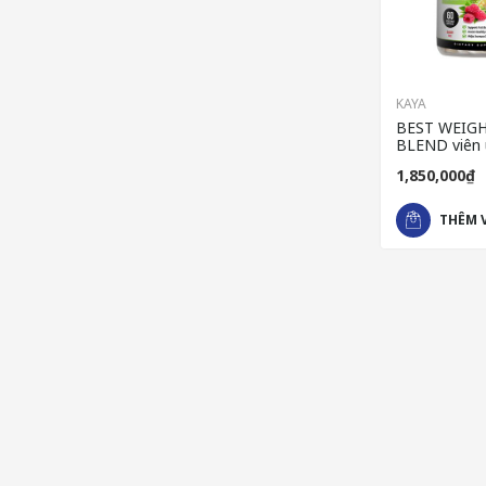
KAYA
BEST WEIG
BLEND viên 
trợ giảm câ
1,850,000₫
của Mỹ
THÊM 