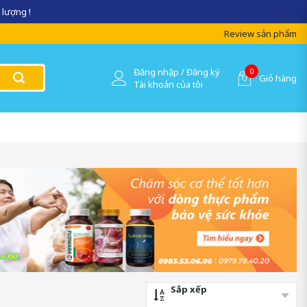
 lượng !
Review sản phẩm
Đăng nhập / Đăng ký
0
Giỏ hàng
Tài khoản của tôi
Sắp xếp