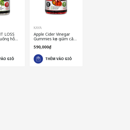
KAYA
HT LOSS
Apple Cider Vinegar
uống hỗ
Gummies kẹo giảm cân
n nhanh
cao cấp của Mỹ
590,000₫
VÀO GIỎ
THÊM VÀO GIỎ