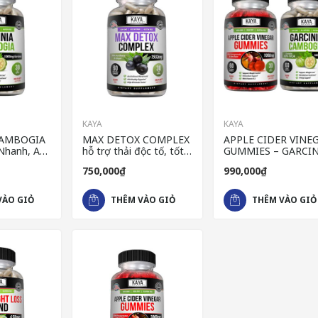
KAYA
KAYA
CAMBOGIA
MAX DETOX COMPLEX
APPLE CIDER VINE
Nhanh, An
hỗ trợ thải độc tố, tốt
GUMMIES – GARCIN
Khẩu Mỹ
cho tiêu hóa từ Mỹ
CAMBOGIA Combo
750,000₫
990,000₫
viên uống đốt mỡ & 
giảm cân
VÀO GIỎ
THÊM VÀO GIỎ
THÊM VÀO GIỎ