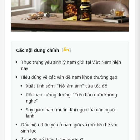
Các nội dung chính
[
Ẩn
]
Thực trạng yếu sinh lý nam giới tại Việt Nam hiện
nay
Hiểu đúng về các vấn đề nam khoa thường gặp
Xuất tinh sớm: "Nỗi ám ảnh" của tốc độ
Rối loạn cương dương: "Trên bảo dưới không
nghe"
Suy giảm ham muốn: Khi ngọn lửa dần nguội
lạnh
Dấu hiệu thận yếu ở nam giới và mối liên hệ với
sinh lực
Ăn gì để bổ thận tráng dương?