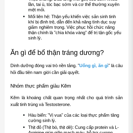
lần, tai ù, tóc bạc sớm và cơ thể thường xuyên 
mệt mỏi.
Mối liên hệ: Thận yếu khiến việc sản sinh tinh 
khí bị đình trệ, dẫn đến khả năng tình dục suy 
giảm nghiêm trọng. Việc phục hồi chức năng 
thận chính là "chìa khóa vàng" để trị tận gốc yếu 
sinh lý.
Ăn gì để bổ thận tráng dương?
Dinh dưỡng đóng vai trò nền tảng. "
Uống gì, ăn gì
" là câu 
hỏi đầu tiên nam giới cần giải quyết.
Nhóm thực phẩm giàu Kẽm
Kẽm là khoáng chất quan trọng nhất cho quá trình sản 
xuất tinh trùng và Testosterone.
Hàu biển: "Vị vua" của các loại thực phẩm tăng 
cường sinh lý.
Thịt đỏ (Thịt bò, thịt dê): Cung cấp protein và L-
Arginine giúp giãn mạch máu, hỗ trợ cương 