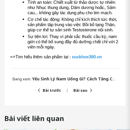
Tính an toàn: Chiết xuất từ thảo dược tự nhiên 
như Nhục thung dung, Dâm dương hoắc, Sâm 
cau... không gây tác dụng phụ cho tim mạch.
Cơ chế tác động: Không chỉ kích thích tức thời, 
sản phẩm tập trung vào việc Bồi bổ tạng Thận, 
giúp cơ thể tự sản sinh Testosterone nội sinh.
Sự tiện lợi: Thay vì phải sắc thuốc cầu kỳ, nam 
giới có thể bổ sung đầy đủ dưỡng chất chỉ với 2 
viên mỗi ngày.
=>Tìm hiểu thêm sản phẩm tại : 
suckhoe360.vn
Yếu Sinh Lý Nam Uống Gì? Cách Tăng Cường Sinh Lực Tại Nhà
Đang xem:
Bài trước
Bài sau
Bài viết liên quan