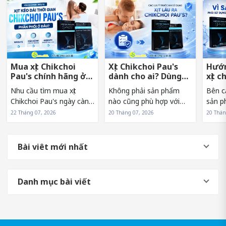
Mua xịt Chikchoi
Xịt Chikchoi Pau's
Hướn
Pau's chính hãng ở
dành cho ai? Dùng
xịt c
đâu tránh hàng giả?
có nóng rát không?
sớm 
Nhu cầu tìm mua xịt
Không phải sản phẩm
Bên c
Chikchoi Pau's ngày càng
nào cũng phù hợp với
sản p
tăng khiến sản phẩm
mọi đối tượng. Vì vậy,
sử dụn
22 Tháng 07, 2026
20 Tháng 07, 2026
20 Thán
xuất hiện trên nhiều kênh
trước khi lựa chọn xịt
Pau's
bán hàng khác nhau. Tuy
Chikchoi Pau's, nhiều
hưởng
nhiên, điều này cũng
người thường băn khoăn
và hi
Bài viêt mới nhất
khiến không ít người băn
liệu mình có phải là đối
sản p
khoăn về nguồn...
tượng phù hợp...
người.
Danh mục bài viết