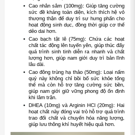
Cao nhân sâm (100mg): Giúp tăng cường 
sức đề kháng toàn diện, kích thích hệ vỏ 
thượng thận để duy trì sự hưng phấn cho 
hoạt động sinh dục, đồng thời giúp cơ thể 
dẻo dai hơn.
Cao bạch tật lê (75mg): Chứa các hoạt 
chất tác động lên tuyến yên, giúp thúc đẩy 
quá trình sinh tinh diễn ra nhanh và chất 
lượng hơn, giúp nam giới duy trì bản lĩnh 
lâu dài.
Cao đông trùng hạ thảo (50mg): Loại nấm 
quý này không chỉ bồi bổ sức khỏe tổng 
thể mà còn hỗ trợ tăng cường sức bền, 
giúp nam giới giữ vững phong độ ổn định 
khi lâm trận.
DHEA (10mg) và Arginin HCl (20mg): Hai 
hoạt chất này đóng vai trò hỗ trợ quá trình 
trao đổi chất và chuyển hóa năng lượng, 
giúp lưu thông khí huyết hiệu quả hơn.