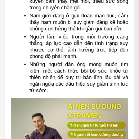
xuyên cảm thấy mệt mỏi, thiếu sức sống 
trong chuyện chăn gối.
Nam giới đang ở giai đoạn mãn dục, cảm 
thấy ham muốn bị suy giảm đáng kể hoặc 
không còn hứng thú khi gần gũi bạn đời.
Người làm việc trong môi trường căng 
thẳng, áp lực cao dẫn đến tình trạng suy 
nhược cơ thể, ảnh hưởng trực tiếp đến 
phong độ phái mạnh.
Những người đàn ông mong muốn tìm 
kiếm một cách thức bồi bổ sức khỏe từ 
thiên nhiên để duy trì bản lĩnh lâu dài và 
ngăn ngừa các dấu hiệu suy giảm sinh lực 
từ sớm.