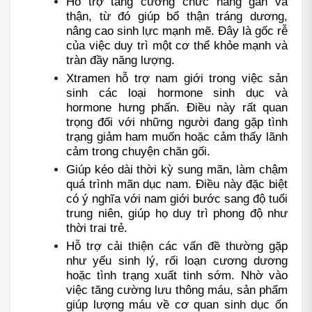
Hỗ trợ tăng cường chức năng gan và 
thận, từ đó giúp bổ thận tráng dương, 
nâng cao sinh lực mạnh mẽ. Đây là gốc rễ 
của việc duy trì một cơ thể khỏe mạnh và 
tràn đầy năng lượng.
Xtramen hỗ trợ nam giới trong việc sản 
sinh các loại hormone sinh dục và 
hormone hưng phấn. Điều này rất quan 
trọng đối với những người đang gặp tình 
trạng giảm ham muốn hoặc cảm thấy lãnh 
cảm trong chuyện chăn gối.
Giúp kéo dài thời kỳ sung mãn, làm chậm 
quá trình mãn dục nam. Điều này đặc biệt 
có ý nghĩa với nam giới bước sang độ tuổi 
trung niên, giúp họ duy trì phong độ như 
thời trai trẻ.
Hỗ trợ cải thiện các vấn đề thường gặp 
như yếu sinh lý, rối loạn cương dương 
hoặc tình trạng xuất tinh sớm. Nhờ vào 
việc tăng cường lưu thông máu, sản phẩm 
giúp lượng máu về cơ quan sinh dục ổn 