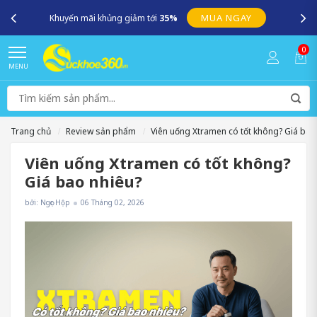
SUCKHOE360.VN – Kênh cung cấp những sản phẩm chính hãng uy
tín, an toàn, chất lượng !
0
MENU
Trang chủ
Review sản phẩm
Viên uống Xtramen có tốt không? Giá bao
Viên uống Xtramen có tốt không?
Giá bao nhiêu?
bởi: Ngọc Hộp
06 Tháng 02, 2026