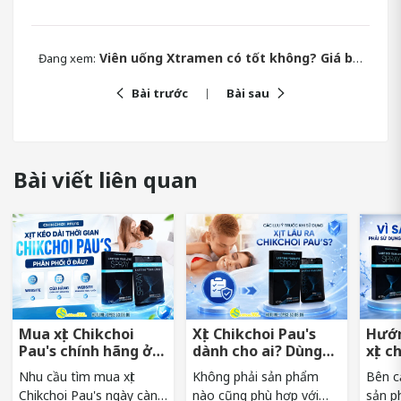
Viên uống Xtramen có tốt không? Giá bao nhiêu?
Đang xem:
Bài trước
Bài sau
Bài viết liên quan
Mua xịt Chikchoi
Xịt Chikchoi Pau's
Hướn
Pau's chính hãng ở
dành cho ai? Dùng
xịt c
đâu tránh hàng giả?
có nóng rát không?
sớm 
Nhu cầu tìm mua xịt
Không phải sản phẩm
Bên c
Chikchoi Pau's ngày càng
nào cũng phù hợp với
sản p