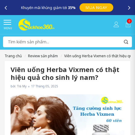
SUCKHOE360.VN – Kênh cung cấp những sản phẩm chính hãng uy
tín, an toàn, chất lượng !
0
MENU
Trang chủ
Review sản phẩm
Viên uống Herba Vixmen có thật hiệu quả 
Viên uống Herba Vixmen có thật
hiệu quả cho sinh lý nam?
bởi: Trà My
17 Tháng 05, 2025