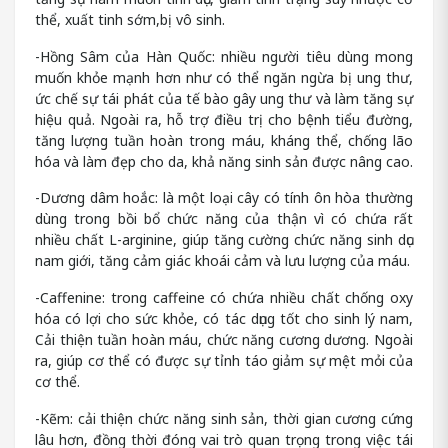
thể, xuất tinh sớm,bị vô sinh.
-Hồng Sâm của Hàn Quốc: nhiều người tiêu dùng mong
muốn khỏe mạnh hơn như có thể ngăn ngừa bị ung thư,
ức chế sự tái phát của tế bào gây ung thư và làm tăng sự
hiệu quả. Ngoài ra, hỗ trợ điều trị cho bệnh tiểu đường,
tăng lượng tuần hoàn trong máu, kháng thể, chống lão
hóa và làm đẹp cho da, khả năng sinh sản được nâng cao.
-Dương dâm hoắc: là một loại cây có tính ôn hòa thường
dùng trong bồi bổ chức năng của thận vì có chứa rất
nhiều chất L-arginine, giúp tăng cường chức năng sinh dục
nam giới, tăng cảm giác khoái cảm và lưu lượng của máu.
-Caffenine: trong caffeine có chứa nhiều chất chống oxy
hóa có lợi cho sức khỏe, có tác dụng tốt cho sinh lý nam,
Cải thiện tuần hoàn máu, chức năng cương dương. Ngoài
ra, giúp cơ thể có được sự tỉnh táo giảm sự mệt mỏi của
cơ thể.
-Kẽm: cải thiện chức năng sinh sản, thời gian cương cứng
lâu hơn, đồng thời đóng vai trò quan trọng trong việc tái