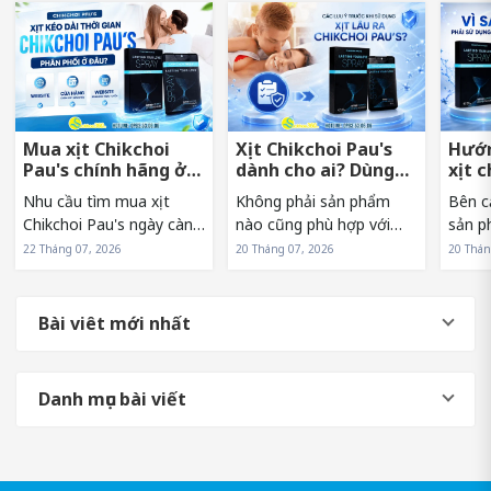
Mua xịt Chikchoi
Xịt Chikchoi Pau's
Hướn
Pau's chính hãng ở
dành cho ai? Dùng
xịt 
đâu tránh hàng giả?
có nóng rát không?
sớm 
Nhu cầu tìm mua xịt
Không phải sản phẩm
Bên c
Chikchoi Pau's ngày càng
nào cũng phù hợp với
sản p
tăng khiến sản phẩm
mọi đối tượng. Vì vậy,
sử dụn
22 Tháng 07, 2026
20 Tháng 07, 2026
20 Thán
xuất hiện trên nhiều kênh
trước khi lựa chọn xịt
cũng 
bán hàng khác nhau. Tuy
Chikchoi Pau's, nhiều
đến t
nhiên, điều này cũng
người thường băn khoăn
quả h
Bài viêt mới nhất
khiến không ít người băn
liệu mình có phải là đối
phẩm. 
khoăn về nguồn...
tượng phù hợp...
Danh mục bài viết