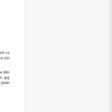
ích cơ
ra còn
ỏe đến
ợc quý
h phần