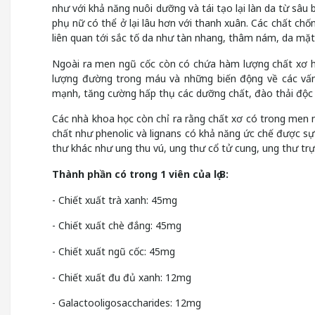
như với khả năng nuôi dưỡng và tái tạo lại làn da từ sâu
phụ nữ có thể ở lại lâu hơn với thanh xuân. Các chất chố
liên quan tới sắc tố da như tàn nhang, thâm nám, da mặt b
Ngoài ra men ngũ cốc còn có chứa hàm lượng chất xơ hò
lượng đường trong máu và những biến động về các vấn 
mạnh, tăng cường hấp thụ các dưỡng chất, đào thải độc tố
Các nhà khoa học còn chỉ ra rằng chất xơ có trong men 
chất như phenolic và lignans có khả năng ức chế được sự
thư khác như ung thu vú, ung thư cổ tử cung, ung thư trực
Thành phần có trong 1 viên của lọ B:
- Chiết xuất trà xanh: 45mg
- Chiết xuất chè đắng: 45mg
- Chiết xuất ngũ cốc: 45mg
- Chiết xuất đu đủ xanh: 12mg
- Galactooligosaccharides: 12mg