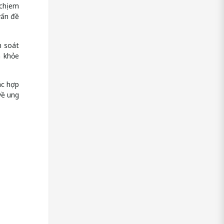
chị em
vấn đề
m soát
a khỏe
ác hợp
về ung