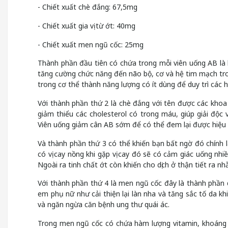
- Chiết xuất chè đắng: 67,5mg
- Chiết xuất gia vị từ ớt: 40mg
- Chiết xuất men ngũ cốc: 25mg
Thành phần đầu tiên có chứa trong mỗi viên uống AB là h
tăng cường chức năng đến não bộ, cơ và hệ tim mạch tron
trong cơ thể thành năng lượng có ít dùng để duy trì các 
Với thành phần thứ 2 là chè đắng với tên được các khoa 
giảm thiểu các cholesterol có trong máu, giúp giải độc
Viên uống giảm cân AB sớm để có thể đem lại được hiệu 
Và thành phần thứ 3 có thể khiến bạn bất ngờ đó chính là
có vị cay nồng khi gặp vị cay đó sẽ có cảm giác uống n
Ngoài ra tinh chất ớt còn khiến cho dịch ở thận tiết ra n
Với thành phần thứ 4 là men ngũ cốc đây là thành phần 
em phụ nữ như cải thiện lại làn nha và tăng sắc tố da 
và ngăn ngừa căn bệnh ung thư quái ác.
Trong men ngũ cốc có chứa hàm lượng vitamin, khoáng c