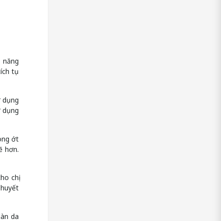
ả năng
ích tụ
ử dụng
ử dụng
ong ớt
ẽ hơn.
ho chị
 huyết
làn da