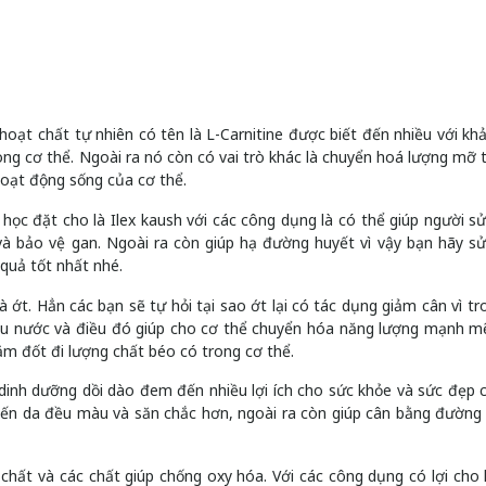
oạt chất tự nhiên có tên là L-Carnitine được biết đến nhiều với kh
g cơ thể. Ngoài ra nó còn có vai trò khác là chuyển hoá lượng mỡ t
hoạt động sống của cơ thể.
học đặt cho là Ilex kaush với các công dụng là có thể giúp người s
 và bảo vệ gan. Ngoài ra còn giúp hạ đường huyết vì vậy bạn hãy s
quả tốt nhất nhé.
 ớt. Hẳn các bạn sẽ tự hỏi tại sao ớt lại có tác dụng giảm cân vì tr
hiều nước và điều đó giúp cho cơ thể chuyển hóa năng lượng mạnh m
hằm đốt đi lượng chất béo có trong cơ thể.
dinh dưỡng dồi dào đem đến nhiều lợi ích cho sức khỏe và sức đẹp c
khiến da đều màu và săn chắc hơn, ngoài ra còn giúp cân bằng đường
hất và các chất giúp chống oxy hóa. Với các công dụng có lợi cho 