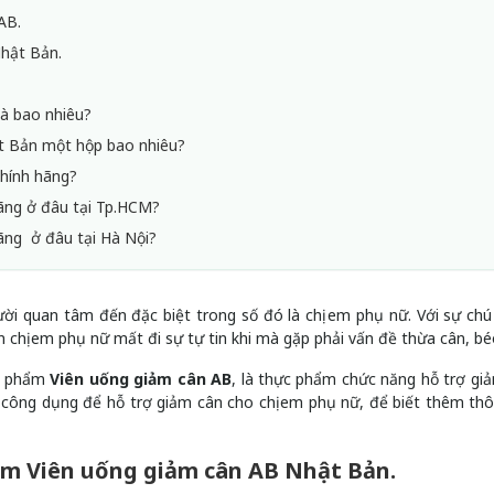
AB.
hật Bản.
là bao nhiêu?
t Bản một hộp bao nhiêu?
hính hãng?
ãng ở đâu tại Tp.HCM?
ãng ở đâu tại Hà Nội?
ời quan tâm đến đặc biệt trong số đó là chị em phụ nữ. Với sự chú
n chị em phụ nữ mất đi sự tự tin khi mà gặp phải vấn đề thừa cân, bé
ản phẩm
Viên uống giảm cân AB
, là thực phẩm chức năng hỗ trợ gi
 công dụng để hỗ trợ giảm cân cho chị em phụ nữ, để biết thêm thô
ẩm Viên uống giảm cân AB Nhật Bản.