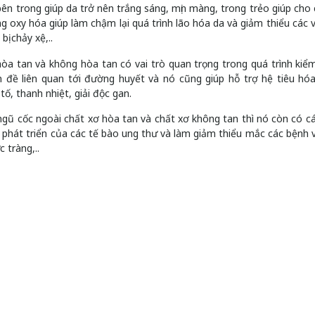
 bên trong giúp da trở nên trắng sáng, mịn màng, trong trẻo giúp cho 
ng oxy hóa giúp làm chậm lại quá trình lão hóa da và giảm thiểu các 
ị chảy xệ,..
a tan và không hòa tan có vai trò quan trọng trong quá trình kiể
đề liên quan tới đường huyết và nó cũng giúp hỗ trợ hệ tiêu hó
, thanh nhiệt, giải độc gan.
ngũ cốc ngoài chất xơ hòa tan và chất xơ không tan thì nó còn có c
 phát triển của các tế bào ung thư và làm giảm thiểu mắc các bệnh 
 tràng,..