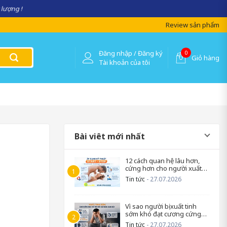
 lượng !
Review sản phẩm
Đăng nhập / Đăng ký
0
Giỏ hàng
Tài khoản của tôi
Bài viêt mới nhất
12 cách quan hệ lâu hơn,
cứng hơn cho người xuất
tinh sớm
Tin tức
- 27.07.2026
Vì sao người bị xuất tinh
sớm khó đạt cương cứng
trở lại?
Tin tức
- 27.07.2026