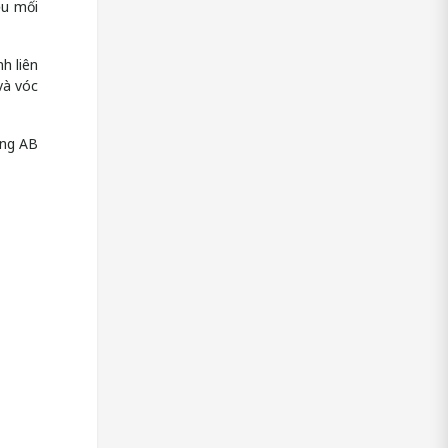
ều mối
h liên
và vóc
ống AB