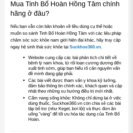
Mua Tinh Bổ Hoàn Hồng Tâm chính 
hãng ở đâu?
Nếu bạn vẫn còn băn khoăn về liều dùng cụ thể hoặc 
muốn so sánh Tinh Bổ Hoàn Hồng Tâm với các liệu pháp 
chăm sóc sức khỏe nam giới hiện đại khác, hãy truy cập 
ngay hệ sinh thái sức khỏe tại 
Suckhoe360.vn
.
Website cung cấp các bài phân tích chi tiết về 
bệnh lý nam khoa, từ rối loạn cương dương đến 
xuất tinh sớm, giúp bạn hiểu rõ căn nguyên vấn 
đề mình đang gặp phải.
Các bài viết được tham vấn y khoa kỹ lưỡng, 
đảm bảo thông tin chính xác, khách quan và cập 
nhật theo những xu hướng điều trị mới nhất.
Cẩm nang sống khỏe: Không chỉ dừng lại ở việc 
dùng thuốc, Suckhoe360.vn còn chia sẻ các bài 
tập bổ trợ (như Kegel, bơi lội) và thực đơn ăn 
uống "vàng" để tối ưu hóa tác dụng của Tinh Bổ 
Hoàn.