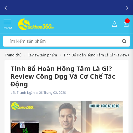
SUCKHOE360.VN – Kênh cung cấp những sản phẩm chính hãng uy
tín, an toàn, chất lượng !
0
MENU
Trang chủ
Review sản phẩm
Tinh Bổ Hoàn Hồng Tâm Là Gì? Review Cô
Tinh Bổ Hoàn Hồng Tâm Là Gì?
Review Công Dụng Và Cơ Chế Tác
Động
bởi: Thanh Ngân
26 Tháng 02, 2026