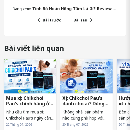
Tinh Bổ Hoàn Hồng Tâm Là Gì? Review Công Dụng Và Cơ Chế Tác Động
Đang xem:
Bài trước
Bài sau
Bài viết liên quan
Mua xịt Chikchoi
Xịt Chikchoi Pau's
Hướn
Pau's chính hãng ở
dành cho ai? Dùng
xịt c
đâu tránh hàng giả?
có nóng rát không?
sớm 
Nhu cầu tìm mua xịt
Không phải sản phẩm
Bên c
Chikchoi Pau's ngày càng
nào cũng phù hợp với
sản p
tăng khiến sản phẩm
mọi đối tượng. Vì vậy,
sử dụn
22 Tháng 07, 2026
20 Tháng 07, 2026
20 Thán