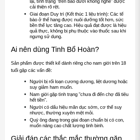
lại, tình trạng "trên bảo dưới không nghe" được 
cải thiện rõ rệt.
Giai đoạn Duy trì (Kết thúc 1 liệu trình): Các tế 
bào ở thể hang được nuôi dưỡng tốt hơn, sức 
bền thể lực tăng cao. Hiệu quả đạt được là hiệu 
quả thực, không bị phụ thuộc vào thuốc sau khi 
ngưng sử dụng.
Ai nên dùng Tinh Bổ Hoàn?
Sản phẩm được thiết kế dành riêng cho nam giới trên 18 
tuổi gặp các vấn đề:
Người bị rối loạn cương dương, liệt dương hoặc 
suy giảm ham muốn.
Nam giới gặp tình trạng "chưa đi đến chợ đã tiêu 
hết tiền".
Người có dấu hiệu mãn dục sớm, cơ thể suy 
nhược, thường xuyên mệt mỏi.
Quý ông đang trong giai đoạn chuẩn bị có con, 
muốn nâng cao chất lượng tinh binh.
Giải đáp các thắc mắc thường gặp 