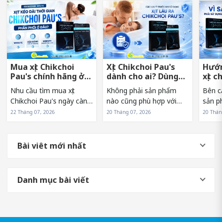
Mua xịt Chikchoi
Xịt Chikchoi Pau's
Hướn
Pau's chính hãng ở
dành cho ai? Dùng
xịt c
đâu tránh hàng giả?
có nóng rát không?
sớm 
Nhu cầu tìm mua xịt
Không phải sản phẩm
Bên c
Chikchoi Pau's ngày càng
nào cũng phù hợp với
sản p
tăng khiến sản phẩm
mọi đối tượng. Vì vậy,
sử dụn
22 Tháng 07, 2026
20 Tháng 07, 2026
20 Thán
xuất hiện trên nhiều kênh
trước khi lựa chọn xịt
Pau's
bán hàng khác nhau. Tuy
Chikchoi Pau's, nhiều
hưởng
nhiên, điều này cũng
người thường băn khoăn
và hi
Bài viêt mới nhất
khiến không ít người băn
liệu mình có phải là đối
sản p
khoăn về nguồn...
tượng phù hợp...
người.
Danh mục bài viết