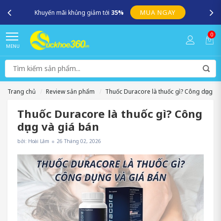
MUA NGAY
Khuyến mãi khủng giảm tới
35%
0
MENU
Trang chủ
Review sản phẩm
Thuốc Duracore là thuốc gì? Công dụng và
Thuốc Duracore là thuốc gì? Công
dụng và giá bán
bởi: Hoài Lâm
26 Tháng 02, 2026