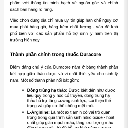
phẩm với thông tin minh bạch về nguồn gốc và chính 
sách bán hàng rõ ràng.
Việc chọn đúng địa chỉ mua uy tín giúp hạn chế nguy cơ 
mua phải hàng giả, hàng kém chất lượng - vấn đề khá 
phổ biến với các sản phẩm hỗ trợ sinh lý nam trên thị 
trường hiện nay.
Thành phần chính trong thuốc Duracore
Điểm đáng chú ý của Duracore nằm ở bảng thành phần 
kết hợp giữa thảo dược và vi chất thiết yếu cho sinh lý 
nam. Một số thành phần nổi bật gồm:
Đông trùng hạ thảo:
 Được biết đến như dược 
liệu quý trong y học cổ truyền, đông trùng hạ 
thảo hỗ trợ tăng cường sinh lực, cải thiện thể 
trạng và giúp cơ thể chống mệt mỏi.
L-Arginine:
 Là một axit amin có vai trò quan 
trọng trong quá trình sản sinh nitric oxide - hoạt 
chất giúp giãn mạch máu, tăng lưu lượng máu 
đến dương vật, từ đó hỗ trợ khả năng cương 