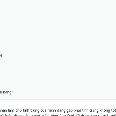
ad
nh hãng?
n làm cho tinh trùng của mình đang gặp phải tình trạng không tố
nào? Hiểu được nỗi lo này, viên uống Ago Dad đã được cho ra mắt n