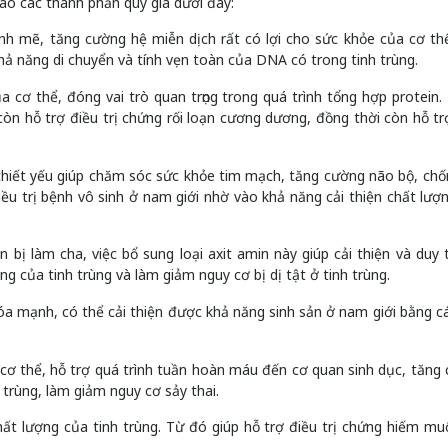
ào các thành phần quý giá dưới đây:
ạnh mẽ, tăng cường hệ miễn dịch rất có lợi cho sức khỏe của cơ th
khả năng di chuyển và tính vẹn toàn của DNA có trong tinh trùng.
của cơ thể, đóng vai trò quan trọng trong quá trình tổng hợp protein.
L còn hỗ trợ điều trị chứng rối loạn cương dương, đồng thời còn hỗ tr
n thiết yếu giúp chăm sóc sức khỏe tim mạch, tăng cường não bộ, chố
iều trị bệnh vô sinh ở nam giới nhờ vào khả năng cải thiện chất lượ
n bị làm cha, việc bổ sung loại axit amin này giúp cải thiện và duy t
g của tinh trùng và làm giảm nguy cơ bị dị tật ở tinh trùng.
hóa mạnh, có thể cải thiện được khả năng sinh sản ở nam giới bằng c
 cơ thể, hỗ trợ quá trình tuần hoàn máu đến cơ quan sinh dục, tăng
 trùng, làm giảm nguy cơ sảy thai.
chất lượng của tinh trùng. Từ đó giúp hỗ trợ điều trị chứng hiếm mu