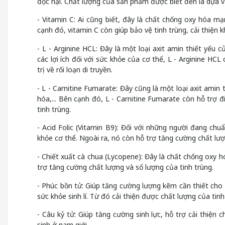
độc hại. Chất lượng của sản phẩm được biết đến là dựa v
- Vitamin C: Ai cũng biết, đây là chất chống oxy hóa m
cạnh đó, vitamin C còn giúp bảo vệ tinh trùng, cải thiện 
- L - Arginine HCL: Đây là một loại axit amin thiết yếu 
các lợi ích đối với sức khỏe của cơ thể, L - Arginine HC
trị về rối loạn di truyền.
- L - Carnitine Fumarate: Đây cũng là một loại axit ami
hóa,... Bên cạnh đó, L - Carnitine Fumarate còn hỗ trợ đ
tinh trùng.
- Acid Folic (Vitamin B9): Đối với những người đang chuẩ
khỏe cơ thể. Ngoài ra, nó còn hỗ trợ tăng cường chất lượn
- Chiết xuất cà chua (Lycopene): Đây là chất chống oxy 
trợ tăng cường chất lượng và số lượng của tinh trùng.
- Phúc bồn tử: Giúp tăng cường lượng kẽm cần thiết cho
sức khỏe sinh lí. Từ đó cải thiện được chất lượng của tinh
- Câu kỷ tử: Giúp tăng cường sinh lực, hỗ trợ cải thiện 
sinh ở nam giới.