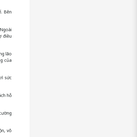
ể. Bên
 Ngoài
ợ điều
ng lão
ng của
rì sức
ách hỗ
 cường
ộn, vô