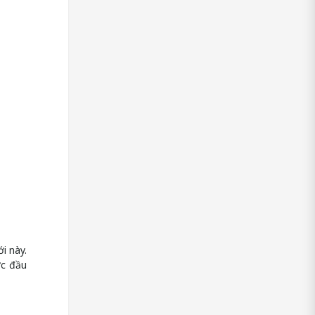
i này.
ớc đầu