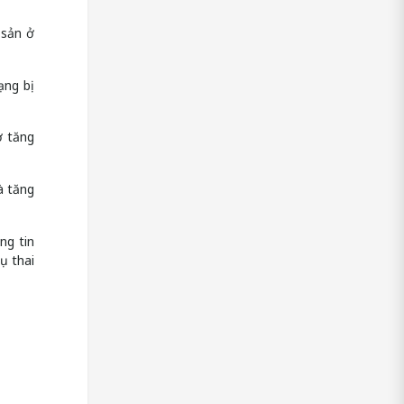
 sản ở
ạng bị
ợ tăng
à tăng
ng tin
ụ thai