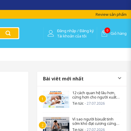
Review sản phẩm
Đăng nhập / Đăng ký
0
Giỏ hàng
Tài khoản của tôi
Bài viêt mới nhất
12 cách quan hệ lâu hơn,
cứng hơn cho người xuất
tinh sớm
Tin tức
- 27.07.2026
Vì sao người bị xuất tinh
sớm khó đạt cương cứng
trở lại?
Tin tức
- 27.07.2026