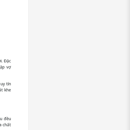
i. Đặc
cặp vợ
uy tín
ắt khe
ệu đều
a chất