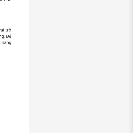
ai trò
ng. Để
c nâng