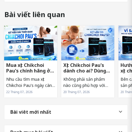
Bài viết liên quan
Mua xịt Chikchoi
Xịt Chikchoi Pau's
Hướn
Pau's chính hãng ở
dành cho ai? Dùng
xịt c
đâu tránh hàng giả?
có nóng rát không?
sớm 
Nhu cầu tìm mua xịt
Không phải sản phẩm
Bên c
Chikchoi Pau's ngày càng
nào cũng phù hợp với
sản p
tăng khiến sản phẩm
mọi đối tượng. Vì vậy,
sử dụn
22 Tháng 07, 2026
20 Tháng 07, 2026
20 Thán
xuất hiện trên nhiều kênh
trước khi lựa chọn xịt
Pau's
bán hàng khác nhau. Tuy
Chikchoi Pau's, nhiều
hưởng
nhiên, điều này cũng
người thường băn khoăn
và hi
Bài viêt mới nhất
khiến không ít người băn
liệu mình có phải là đối
sản p
khoăn về nguồn...
tượng phù hợp...
người.