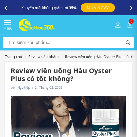
SUCKHOE360.VN – Kênh cung cấp những sản phẩm chính hãng uy
tín, an toàn, chất lượng !
0
MENU
Trang chủ
Review sản phẩm
Review viên uống Hàu Oyster Plus có tốt 
Review viên uống Hàu Oyster
Plus có tốt không?
bởi: Ngọc Hộp
24 Tháng 02, 2026