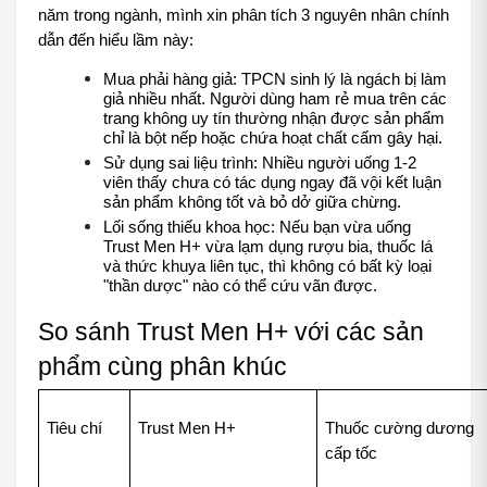
năm trong ngành, mình xin phân tích 3 nguyên nhân chính 
dẫn đến hiểu lầm này:
Mua phải hàng giả: TPCN sinh lý là ngách bị làm 
giả nhiều nhất. Người dùng ham rẻ mua trên các 
trang không uy tín thường nhận được sản phẩm 
chỉ là bột nếp hoặc chứa hoạt chất cấm gây hại.
Sử dụng sai liệu trình: Nhiều người uống 1-2 
viên thấy chưa có tác dụng ngay đã vội kết luận 
sản phẩm không tốt và bỏ dở giữa chừng.
Lối sống thiếu khoa học: Nếu bạn vừa uống 
Trust Men H+ vừa lạm dụng rượu bia, thuốc lá 
và thức khuya liên tục, thì không có bất kỳ loại 
"thần dược" nào có thể cứu vãn được.
So sánh Trust Men H+ với các sản 
phẩm cùng phân khúc
Tiêu chí
Trust Men H+
Thuốc cường dương 
cấp tốc