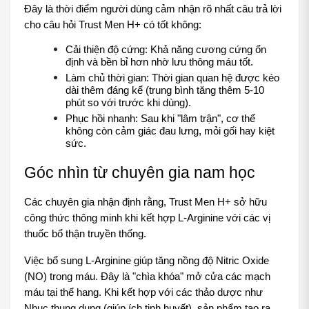
Đây là thời điểm người dùng cảm nhận rõ nhất câu trả lời 
cho câu hỏi Trust Men H+ có tốt không:
Cải thiện độ cứng: Khả năng cương cứng ổn 
định và bền bỉ hơn nhờ lưu thông máu tốt.
Làm chủ thời gian: Thời gian quan hệ được kéo 
dài thêm đáng kể (trung bình tăng thêm 5-10 
phút so với trước khi dùng).
Phục hồi nhanh: Sau khi "lâm trận", cơ thể 
không còn cảm giác đau lưng, mỏi gối hay kiệt 
sức.
Góc nhìn từ chuyên gia nam học
Các chuyên gia nhận định rằng, Trust Men H+ sở hữu 
công thức thông minh khi kết hợp L-Arginine với các vị 
thuốc bổ thận truyền thống.
Việc bổ sung L-Arginine giúp tăng nồng độ Nitric Oxide 
(NO) trong máu. Đây là "chìa khóa" mở cửa các mạch 
máu tại thể hang. Khi kết hợp với các thảo dược như 
Nhục thung dung (giúp ích tinh huyết), sản phẩm tạo ra 