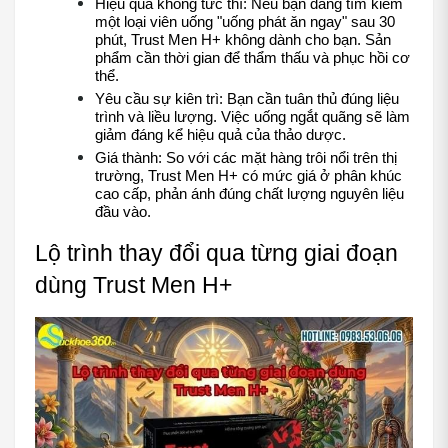
Hiệu quả không tức thì: Nếu bạn đang tìm kiếm 
một loại viên uống "uống phát ăn ngay" sau 30 
phút, Trust Men H+ không dành cho bạn. Sản 
phẩm cần thời gian để thẩm thấu và phục hồi cơ 
thể.
Yêu cầu sự kiên trì: Bạn cần tuân thủ đúng liệu 
trình và liều lượng. Việc uống ngắt quãng sẽ làm 
giảm đáng kể hiệu quả của thảo dược.
Giá thành: So với các mặt hàng trôi nổi trên thị 
trường, Trust Men H+ có mức giá ở phân khúc 
cao cấp, phản ánh đúng chất lượng nguyên liệu 
đầu vào.
Lộ trình thay đổi qua từng giai đoạn 
dùng Trust Men H+