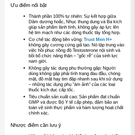
Ưu điểm nổi bật 
Thành phần 100% tự nhiên: Sự kết hợp giữa 
Dâm dương hoắc, Nhục thung dung và Ba kích 
giúp sản phẩm lành tính, không gây áp lực lên 
hệ tim mạch như các dòng thuốc tây tổng hợp.
Cơ chế tác động bền vững: 
Trust Men H+
không gây cương cứng giả tạo. Nó tập trung vào 
việc hồi phục nồng độ Testosterone nội sinh và 
bồi bổ chức năng thận – "gốc rễ" của sinh lực 
nam giới.
Không gây tác dụng phụ thường gặp: Người 
dùng không gặp phải tình trạng đau đầu, chóng 
mặt, đỏ mặt hay tim đập nhanh sau khi sử dụng 
– những tác dụng phụ "ám ảnh" của các loại 
thuốc kích dục cấp tốc.
Tiêu chuẩn sản xuất cao: Sản phẩm đạt chuẩn 
GMP và được Bộ Y tế cấp phép, đảm bảo an 
toàn vệ sinh thực phẩm và hàm lượng hoạt chất 
chính xác.
Nhược điểm cần lưu ý