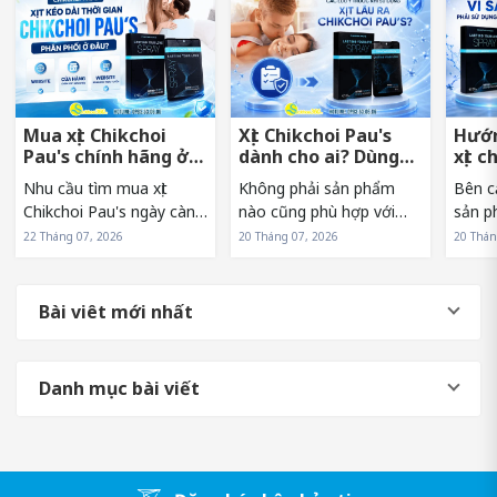
Mua xịt Chikchoi
Xịt Chikchoi Pau's
Hướn
Pau's chính hãng ở
dành cho ai? Dùng
xịt c
đâu tránh hàng giả?
có nóng rát không?
sớm 
Nhu cầu tìm mua xịt
Không phải sản phẩm
Bên c
Chikchoi Pau's ngày càng
nào cũng phù hợp với
sản p
tăng khiến sản phẩm
mọi đối tượng. Vì vậy,
sử dụn
22 Tháng 07, 2026
20 Tháng 07, 2026
20 Thán
xuất hiện trên nhiều kênh
trước khi lựa chọn xịt
Pau's
bán hàng khác nhau. Tuy
Chikchoi Pau's, nhiều
hưởng
nhiên, điều này cũng
người thường băn khoăn
và hi
Bài viêt mới nhất
khiến không ít người băn
liệu mình có phải là đối
sản p
khoăn về nguồn...
tượng phù hợp...
người.
Danh mục bài viết