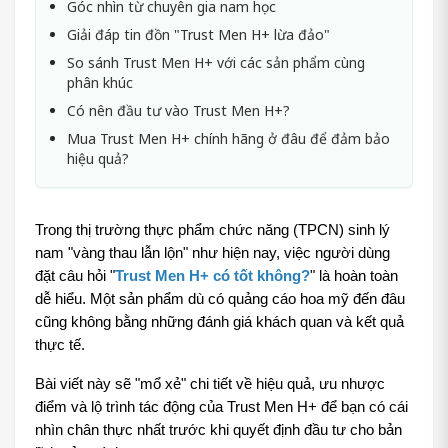
Góc nhìn từ chuyên gia nam học
Giải đáp tin đồn "Trust Men H+ lừa đảo"
So sánh Trust Men H+ với các sản phẩm cùng
phân khúc
Có nên đầu tư vào Trust Men H+?
Mua Trust Men H+ chính hãng ở đâu để đảm bảo
hiệu quả?
Trong thị trường thực phẩm chức năng (TPCN) sinh lý 
nam "vàng thau lẫn lộn" như hiện nay, việc người dùng 
đặt câu hỏi "
Trust Men H+ có tốt không?
" là hoàn toàn 
dễ hiểu. Một sản phẩm dù có quảng cáo hoa mỹ đến đâu 
cũng không bằng những đánh giá khách quan và kết quả 
thực tế.
Bài viết này sẽ "mổ xẻ" chi tiết về hiệu quả, ưu nhược 
điểm và lộ trình tác động của Trust Men H+ để bạn có cái 
nhìn chân thực nhất trước khi quyết định đầu tư cho bản 