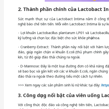
2. Thành phần chính của Lactobact I
Sức mạnh thực sự của Lactobact Intima nằm ở công th
nghệ bào chế tiên tiến. Mỗi viên Lactobact Intima là sự 
- Lợi khuẩn Lactobacillus plantarum LP01 và Lactobacill
kỹ lưỡng và chọn lọc đặc biệt cho sức khỏe phụ khoa.
- Cranberry-Extract: Thành phần này nổi bật với hàm l
đáo, giúp ngăn chặn vi khuẩn E.coli (thủ phạm chính g
kín, từ đó giúp đào thải chúng ra ngoài.
- D-Mannose: Đây là một loại đường đơn có khả năng đặc 
sẽ bao bọc và gắn kết với các vi khuẩn E.coli, ngăn chún
đào thải ra ngoài theo đường tiểu một cách tự nhiên.
>>> Xem ngay các sản phẩm sinh lú nữ khác tại đây:
http
3. Công dụng nổi bật của viên uống L
Với công thức độc đáo và công nghệ tiên tiến, Lactobac