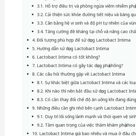
3.1. Hỗ trợ điều trị và phòng ngừa viêm nhiễm phụ
3.2. Cải thiện sức khỏe đường tiết niệu và bàng q
3.3. Cân bằng hệ vi sinh và độ pH tự nhiên của vùn
3.4. Tăng cường đề kháng tại chỗ và nâng cao ch
4. Đối tượng phù hợp để sử dụng Lactobact Intima
5. Hướng dẫn sử dụng Lactobact Intima
6. Lactobact Intima có tốt không?
7. Lactobact Intima có gây tác dụng phụ không?
8. Các câu hỏi thường gặp về Lactobact Intima
8.1. Sự khác biệt giữa Lactobact Intima và các loạ
8.2. Khi nào thì nên bắt đầu sử dụng Lactobact In
8.3. Có cần thay đổi chế độ ăn uống khi đang dù
9. Những điều cần ghi nhớ bên cạnh Lactobact Inti
9.1. Duy trì lối sống lành mạnh và thói quen vệ si
9.2. Tầm quan trọng của việc thăm khám phụ khoa
10. Lactobact Intima giá bao nhiêu và mua ở đâu ch