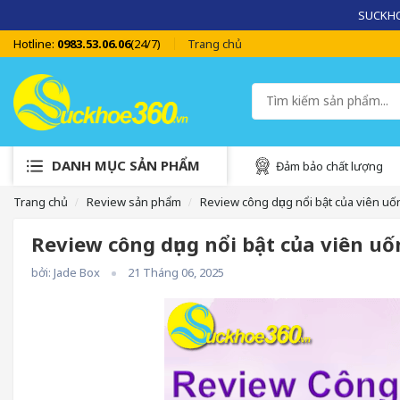
SUCKHOE
Hotline:
0983.53.06.06
(24/7)
Trang chủ
DANH MỤC SẢN PHẨM
Đảm bảo chất lượng
Trang chủ
Review sản phẩm
Review công dụng nổi bật của viên uố
Review công dụng nổi bật của viên u
bởi: Jade Box
21 Tháng 06, 2025