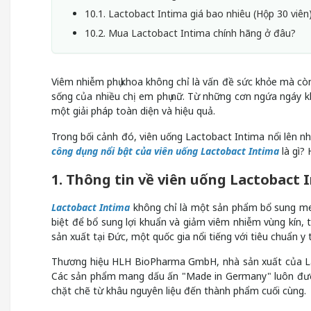
10.1. Lactobact Intima giá bao nhiêu (Hộp 30 viên
10.2. Mua Lactobact Intima chính hãng ở đâu?
Viêm nhiễm phụ khoa không chỉ là vấn đề sức khỏe mà còn
sống của nhiều chị em phụ nữ. Từ những cơn ngứa ngáy khó
một giải pháp toàn diện và hiệu quả.
Trong bối cảnh đó, viên uống Lactobact Intima nổi lên n
công dụng nổi bật của viên uống Lactobact Intima
là gì? 
1. Thông tin về viên uống Lactobact 
Lactobact Intima
không chỉ là một sản phẩm bổ sung men
biệt để bổ sung lợi khuẩn và giảm viêm nhiễm vùng kín, 
sản xuất tại Đức, một quốc gia nổi tiếng với tiêu chuẩn
Thương hiệu HLH BioPharma GmbH, nhà sản xuất của Lact
Các sản phẩm mang dấu ấn "Made in Germany" luôn được b
chặt chẽ từ khâu nguyên liệu đến thành phẩm cuối cùng.