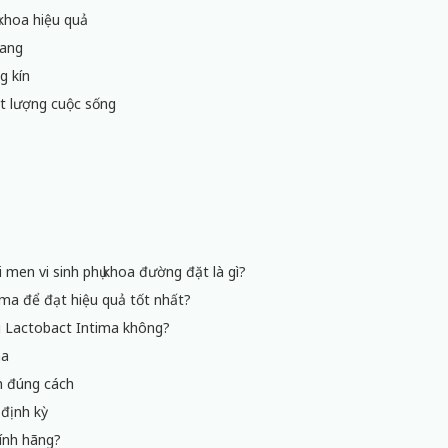
 khoa hiệu quả
uang
g kín
ất lượng cuộc sống
i men vi sinh phụ khoa đường đặt là gì?
tima để đạt hiệu quả tốt nhất?
ng Lactobact Intima không?
ma
nh đúng cách
 định kỳ
ính hãng?