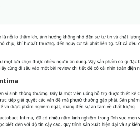
)
 là nỗi lo thầm kín, ảnh hưởng không nhỏ đến sự tự tin và chất lượn
 chịu, khí hư bất thường, đến nguy cơ tái phát liên tục, tất cả đều đ
hư một lựa chọn được nhiều người tin dùng. Vậy sản phẩm có gì đặc b
Hãy cùng đi sâu vào một bài review chi tiết để có cái nhìn toàn diện n
Intima
 vi sinh thông thường. Đây là một viên uống hỗ trợ được thiết kế 
trực tiếp giải quyết các vấn đề mà phụ nữ thường gặp phải. Sản phẩ
 y tế và dược phẩm nghiêm ngặt, mang đến sự an tâm về chất lượng.
obact Intima, đã có nhiều năm kinh nghiệm trong lĩnh vực men vi
iết đến với độ tin cậy cao, quy trình sản xuất hiện đại và sự kiể