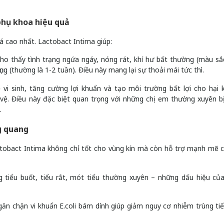
 phụ khoa hiệu quả
iá cao nhất. Lactobact Intima giúp:
cho thấy tình trạng ngứa ngáy, nóng rát, khí hư bất thường (màu sắ
ụng (thường là 1-2 tuần). Điều này mang lại sự thoải mái tức thì.
vi sinh, tăng cường lợi khuẩn và tạo môi trường bất lợi cho hại 
 vệ. Điều này đặc biệt quan trọng với những chị em thường xuyên b
.
ng quang
tobact Intima không chỉ tốt cho vùng kín mà còn hỗ trợ mạnh mẽ 
ng tiểu buốt, tiểu rắt, mót tiểu thường xuyên – những dấu hiệu củ
ăn chặn vi khuẩn E.coli bám dính giúp giảm nguy cơ nhiễm trùng tiế