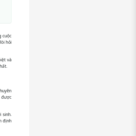
g cuộc
òi hỏi
iệt và
hất.
chuyên
m được
 sinh.
m định