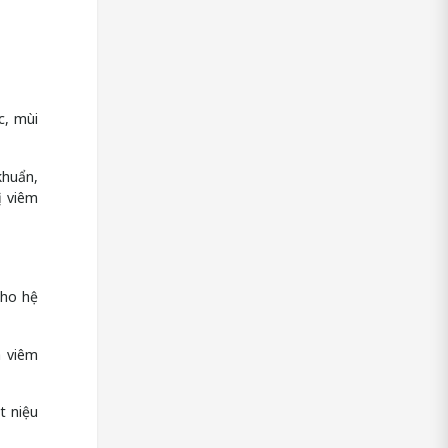
c, mùi
khuẩn,
ị viêm
cho hệ
a viêm
t niệu