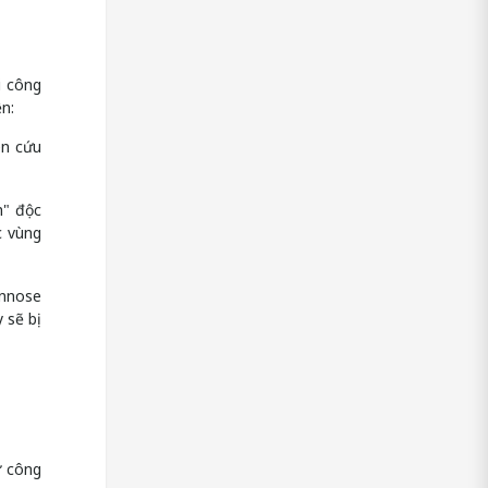
i công
n:
ên cứu
h" độc
c vùng
annose
 sẽ bị
ữ công