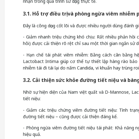
nhận trong quá trình sử dụng thực tế.
3.1. Hỗ trợ điều trị và phòng ngừa viêm nhiễm
Đây là công dụng cốt lõi và được nhiều người dùng đánh g
- Giảm nhanh triệu chứng khó chịu: Rất nhiều phản hồi 
hôi) được cải thiện rõ rệt chỉ sau một thời gian ngắn sử d
- Hạn chế tái phát viêm nhiễm: Bằng cách cân bằng hệ 
Lactobact Intima giúp cơ thể tự thiết lập hàng rào bảo
nhiễm tái đi tái lại do nấm Candida, vi khuẩn hay trùng roi
3.2. Cải thiện sức khỏe đường tiết niệu và bà
Nhờ sự hiện diện của Nam việt quất và D-Mannose, Lac
tiết niệu:
- Giảm các triệu chứng viêm đường tiết niệu: Tình trạ
đường tiết niệu – cũng được cải thiện đáng kể.
- Phòng ngừa viêm đường tiết niệu tái phát: Khả năng ng
hiệu quả.