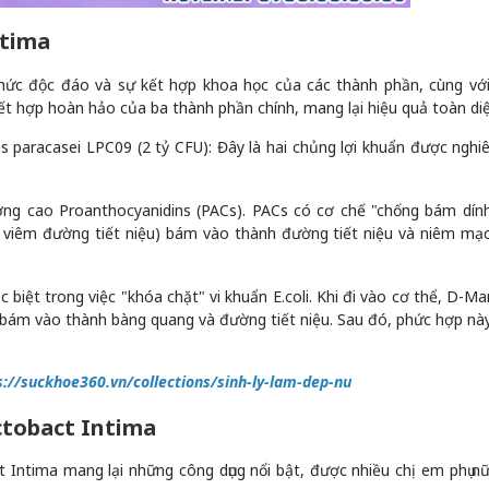
ntima
ức độc đáo và sự kết hợp khoa học của các thành phần, cùng vớ
kết hợp hoàn hảo của ba thành phần chính, mang lại hiệu quả toàn diệ
us paracasei LPC09 (2 tỷ CFU): Đây là hai chủng lợi khuẩn được nghi
ượng cao Proanthocyanidins (PACs). PACs có cơ chế "chống bám dín
ây viêm đường tiết niệu) bám vào thành đường tiết niệu và niêm mạ
biệt trong việc "khóa chặt" vi khuẩn E.coli. Khi đi vào cơ thể, D-M
g bám vào thành bàng quang và đường tiết niệu. Sau đó, phức hợp này
s://suckhoe360.vn/collections/sinh-ly-lam-dep-nu
actobact Intima
t Intima mang lại những công dụng nổi bật, được nhiều chị em phụ n