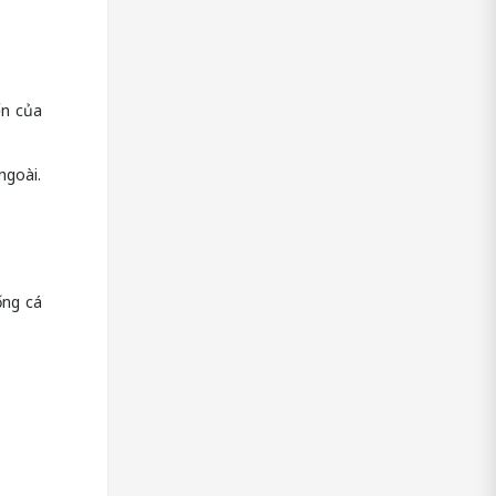
ển của
ngoài.
ống cá