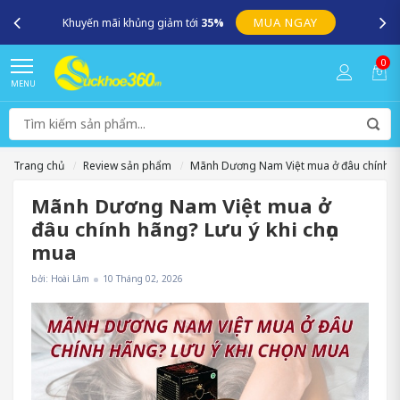
MUA NGAY
Khuyến mãi khủng giảm tới
35%
0
MENU
Trang chủ
Review sản phẩm
Mãnh Dương Nam Việt mua ở đâu chính hã
Mãnh Dương Nam Việt mua ở
đâu chính hãng? Lưu ý khi chọn
mua
bởi: Hoài Lâm
10 Tháng 02, 2026