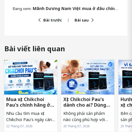
Mãnh Dương Nam Việt mua ở đâu chính hãng? Lưu ý khi chọn mua
Đang xem:
Bài trước
Bài sau
Bài viết liên quan
Mua xịt Chikchoi
Xịt Chikchoi Pau's
Hướn
Pau's chính hãng ở
dành cho ai? Dùng
xịt c
đâu tránh hàng giả?
có nóng rát không?
sớm 
Nhu cầu tìm mua xịt
Không phải sản phẩm
Bên c
Chikchoi Pau's ngày càng
nào cũng phù hợp với
sản p
tăng khiến sản phẩm
mọi đối tượng. Vì vậy,
sử dụn
22 Tháng 07, 2026
20 Tháng 07, 2026
20 Thán
xuất hiện trên nhiều kênh
trước khi lựa chọn xịt
Pau's