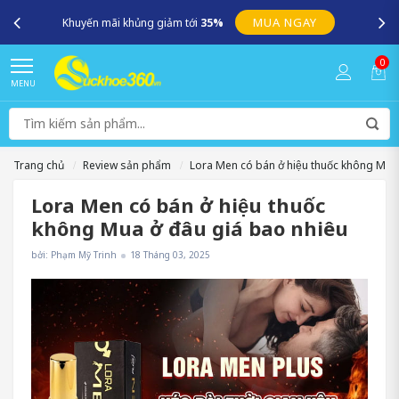
MUA NGAY
Khuyến mãi khủng giảm tới
35%
0
MENU
Trang chủ
Review sản phẩm
Lora Men có bán ở hiệu thuốc không Mua 
Lora Men có bán ở hiệu thuốc
không Mua ở đâu giá bao nhiêu
bởi: Phạm Mỹ Trinh
18 Tháng 03, 2025