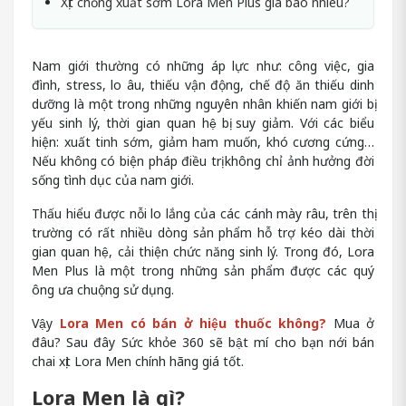
Xịt chống xuất sớm Lora Men Plus giá bao nhiêu?
Nam giới thường có những áp lực như: công việc, gia
đình, stress, lo âu, thiếu vận động, chế độ ăn thiếu dinh
dưỡng là một trong những nguyên nhân khiến nam giới bị
yếu sinh lý, thời gian quan hệ bị suy giảm. Với các biểu
hiện: xuất tinh sớm, giảm ham muốn, khó cương cứng…
Nếu không có biện pháp điều trị không chỉ ảnh hưởng đời
sống tình dục của nam giới.
Thấu hiểu được nỗi lo lắng của các cánh mày râu, trên thị
trường có rất nhiều dòng sản phẩm hỗ trợ kéo dài thời
gian quan hệ, cải thiện chức năng sinh lý. Trong đó, Lora
Men Plus là một trong những sản phẩm được các quý
ông ưa chuộng sử dụng.
Vậy
Lora Men có bán ở hiệu thuốc không
?
Mua ở
đâu? Sau đây Sức khỏe 360 sẽ bật mí cho bạn nới bán
chai xịt Lora Men chính hãng giá tốt.
Lora Men là gì?