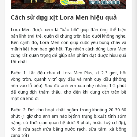
Cách sử dụng xịt Lora Men hiệu quả
Lora Men được xem là “bảo bối” giúp đàn ông thể hiện
bản lĩnh trai trẻ, quên đi chứng trên bảo dưới không nghe.
Bên cạnh đó, Lora Men còn giúp cuộc yêu bùng cháy và
mãnh liệt hơn bao giờ hết. Tuy nhiên cách dùng Lora Men
cũng rất quan trọng để giúp sản phẩm đạt được hiệu quả
tốt nhất.
Bước 1: Lắc đều chai xịt Lora Men Plus, xịt 2-3 giọt, bôi
vòng tròn, quanh vị trí quy đầu và rãnh quy đầu (không
nên vào lỗ tiểu). Sau đó anh em xoa nhẹ nhàng 1-2 phút
để dung dịch thẩm thấu, cho đến khi dung dịch trên bề
mặt da khô đi.
Bước 2: Đợi cho hoạt chất ngấm trong khoảng 20-30-60
phút (1 giờ cho anh em nào bị tình trạng bị xuất tỉnh sớm
nặng, có thời gian quan hệ dưới 3 phút, hoặc tuỳ cơ địa),
rồi đi rửa sạch (rửa bằng nước rạch, sữa tắm, xà bông
càng tốt)