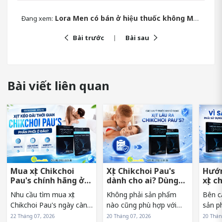
Lora Men có bán ở hiệu thuốc không Mua ở đâu giá bao nhiêu
Đang xem:
Bài trước
Bài sau
Bài viết liên quan
Mua xịt Chikchoi
Xịt Chikchoi Pau's
Hướn
Pau's chính hãng ở
dành cho ai? Dùng
xịt c
đâu tránh hàng giả?
có nóng rát không?
sớm 
Nhu cầu tìm mua xịt
Không phải sản phẩm
Bên c
Chikchoi Pau's ngày càng
nào cũng phù hợp với
sản p
tăng khiến sản phẩm
mọi đối tượng. Vì vậy,
sử dụn
22 Tháng 07, 2026
20 Tháng 07, 2026
20 Thán