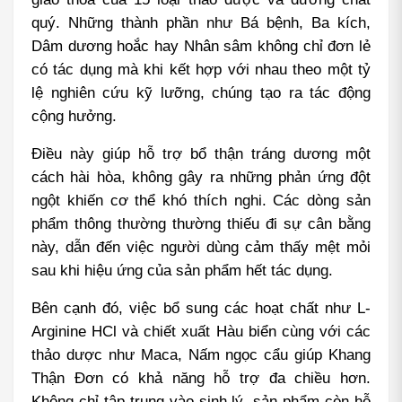
quý. Những thành phần như Bá bệnh, Ba kích, 
Dâm dương hoắc hay Nhân sâm không chỉ đơn lẻ 
có tác dụng mà khi kết hợp với nhau theo một tỷ 
lệ nghiên cứu kỹ lưỡng, chúng tạo ra tác động 
cộng hưởng.
Điều này giúp hỗ trợ bổ thận tráng dương một 
cách hài hòa, không gây ra những phản ứng đột 
ngột khiến cơ thể khó thích nghi. Các dòng sản 
phẩm thông thường thường thiếu đi sự cân bằng 
này, dẫn đến việc người dùng cảm thấy mệt mỏi 
sau khi hiệu ứng của sản phẩm hết tác dụng.
Bên cạnh đó, việc bổ sung các hoạt chất như L-
Arginine HCl và chiết xuất Hàu biển cùng với các 
thảo dược như Maca, Nấm ngọc cẩu giúp Khang 
Thận Đơn có khả năng hỗ trợ đa chiều hơn. 
Không chỉ tập trung vào sinh lý, sản phẩm còn hỗ 