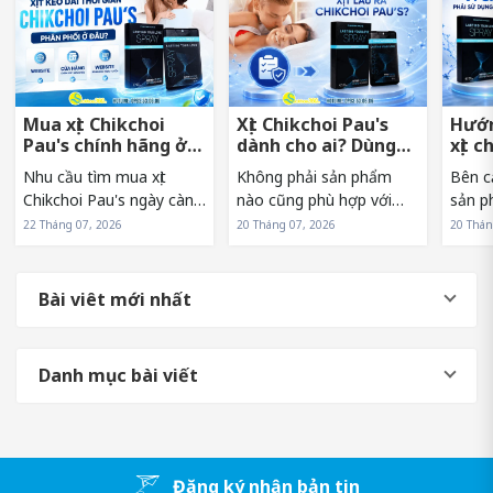
Mua xịt Chikchoi
Xịt Chikchoi Pau's
Hướn
Pau's chính hãng ở
dành cho ai? Dùng
xịt c
đâu tránh hàng giả?
có nóng rát không?
sớm 
Nhu cầu tìm mua xịt
Không phải sản phẩm
Bên c
Chikchoi Pau's ngày càng
nào cũng phù hợp với
sản p
tăng khiến sản phẩm
mọi đối tượng. Vì vậy,
sử dụn
22 Tháng 07, 2026
20 Tháng 07, 2026
20 Thán
xuất hiện trên nhiều kênh
trước khi lựa chọn xịt
Pau's
bán hàng khác nhau. Tuy
Chikchoi Pau's, nhiều
hưởng
nhiên, điều này cũng
người thường băn khoăn
và hi
Bài viêt mới nhất
khiến không ít người băn
liệu mình có phải là đối
sản p
khoăn về nguồn...
tượng phù hợp...
người.
Danh mục bài viết
Đăng ký nhận bản tin