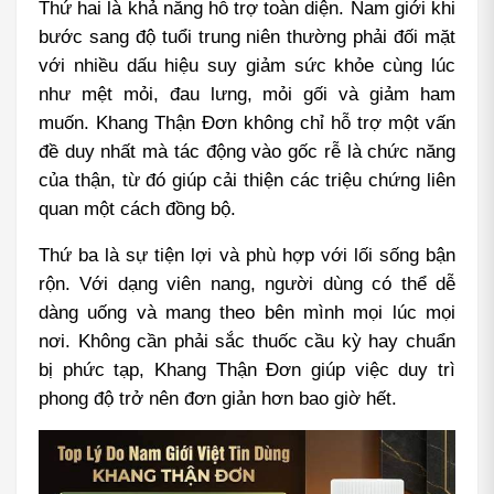
Thứ hai là khả năng hỗ trợ toàn diện. Nam giới khi 
bước sang độ tuổi trung niên thường phải đối mặt 
với nhiều dấu hiệu suy giảm sức khỏe cùng lúc 
như mệt mỏi, đau lưng, mỏi gối và giảm ham 
muốn. Khang Thận Đơn không chỉ hỗ trợ một vấn 
đề duy nhất mà tác động vào gốc rễ là chức năng 
của thận, từ đó giúp cải thiện các triệu chứng liên 
quan một cách đồng bộ.
Thứ ba là sự tiện lợi và phù hợp với lối sống bận 
rộn. Với dạng viên nang, người dùng có thể dễ 
dàng uống và mang theo bên mình mọi lúc mọi 
nơi. Không cần phải sắc thuốc cầu kỳ hay chuẩn 
bị phức tạp, Khang Thận Đơn giúp việc duy trì 
phong độ trở nên đơn giản hơn bao giờ hết.