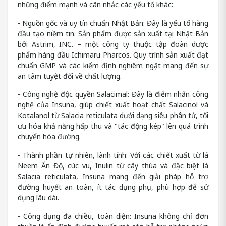
những điểm mạnh và cân nhắc các yếu tố khác:
- Nguồn gốc và uy tín chuẩn Nhật Bản: Đây là yếu tố hàng
đầu tạo niềm tin. Sản phẩm được sản xuất tại Nhật Bản
bởi Astrim, INC. – một công ty thuộc tập đoàn dược
phẩm hàng đầu Ichimaru Pharcos. Quy trình sản xuất đạt
chuẩn GMP và các kiểm định nghiêm ngặt mang đến sự
an tâm tuyệt đối về chất lượng.
- Công nghệ độc quyền Salacimal: Đây là điểm nhấn công
nghệ của Insuna, giúp chiết xuất hoạt chất Salacinol và
Kotalanol từ Salacia reticulata dưới dạng siêu phân tử, tối
ưu hóa khả năng hấp thu và "tác động kép" lên quá trình
chuyển hóa đường.
- Thành phần tự nhiên, lành tính: Với các chiết xuất từ lá
Neem Ấn Độ, cúc vu, Inulin từ cây thùa và đặc biệt là
Salacia reticulata, Insuna mang đến giải pháp hỗ trợ
đường huyết an toàn, ít tác dụng phụ, phù hợp để sử
dụng lâu dài.
- Công dụng đa chiều, toàn diện: Insuna không chỉ đơn