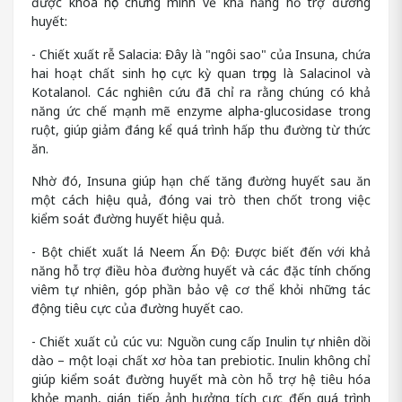
được khoa học chứng minh về khả năng hỗ trợ đường
huyết:
- Chiết xuất rễ Salacia: Đây là "ngôi sao" của Insuna, chứa
hai hoạt chất sinh học cực kỳ quan trọng là Salacinol và
Kotalanol. Các nghiên cứu đã chỉ ra rằng chúng có khả
năng ức chế mạnh mẽ enzyme alpha-glucosidase trong
ruột, giúp giảm đáng kể quá trình hấp thu đường từ thức
ăn.
Nhờ đó, Insuna giúp hạn chế tăng đường huyết sau ăn
một cách hiệu quả, đóng vai trò then chốt trong việc
kiểm soát đường huyết hiệu quả.
- Bột chiết xuất lá Neem Ấn Độ: Được biết đến với khả
năng hỗ trợ điều hòa đường huyết và các đặc tính chống
viêm tự nhiên, góp phần bảo vệ cơ thể khỏi những tác
động tiêu cực của đường huyết cao.
- Chiết xuất củ cúc vu: Nguồn cung cấp Inulin tự nhiên dồi
dào – một loại chất xơ hòa tan prebiotic. Inulin không chỉ
giúp kiểm soát đường huyết mà còn hỗ trợ hệ tiêu hóa
khỏe mạnh, gián tiếp ảnh hưởng tích cực đến quá trình