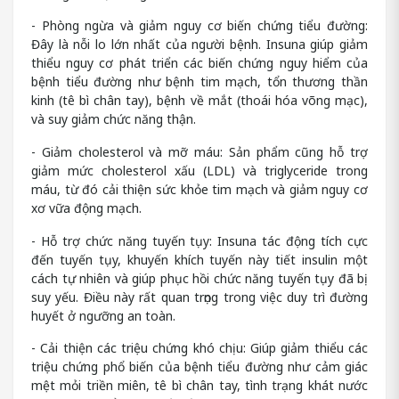
- Phòng ngừa và giảm nguy cơ biến chứng tiểu đường:
Đây là nỗi lo lớn nhất của người bệnh. Insuna giúp giảm
thiểu nguy cơ phát triển các biến chứng nguy hiểm của
bệnh tiểu đường như bệnh tim mạch, tổn thương thần
kinh (tê bì chân tay), bệnh về mắt (thoái hóa võng mạc),
và suy giảm chức năng thận.
- Giảm cholesterol và mỡ máu: Sản phẩm cũng hỗ trợ
giảm mức cholesterol xấu (LDL) và triglyceride trong
máu, từ đó cải thiện sức khỏe tim mạch và giảm nguy cơ
xơ vữa động mạch.
- Hỗ trợ chức năng tuyến tụy: Insuna tác động tích cực
đến tuyến tụy, khuyến khích tuyến này tiết insulin một
cách tự nhiên và giúp phục hồi chức năng tuyến tụy đã bị
suy yếu. Điều này rất quan trọng trong việc duy trì đường
huyết ở ngưỡng an toàn.
- Cải thiện các triệu chứng khó chịu: Giúp giảm thiểu các
triệu chứng phổ biến của bệnh tiểu đường như cảm giác
mệt mỏi triền miên, tê bì chân tay, tình trạng khát nước