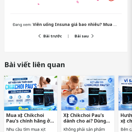
Viên uống Insuna giá bao nhiêu? Mua ở đâu chính hãng?
Đang xem:
Bài trước
Bài sau
Bài viết liên quan
Mua xịt Chikchoi
Xịt Chikchoi Pau's
Hướn
Pau's chính hãng ở
dành cho ai? Dùng
xịt c
đâu tránh hàng giả?
có nóng rát không?
sớm 
Nhu cầu tìm mua xịt
Không phải sản phẩm
Bên cạ