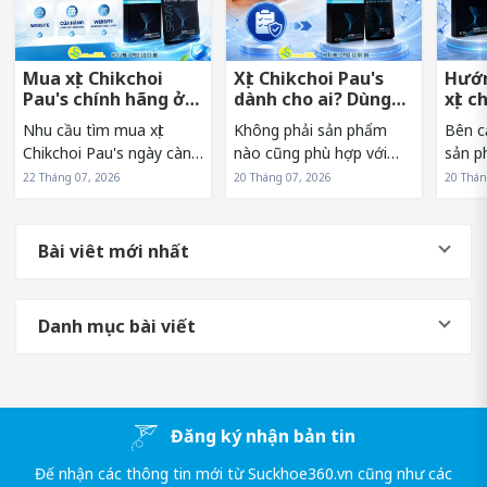
Mua xịt Chikchoi
Xịt Chikchoi Pau's
Hướn
Pau's chính hãng ở
dành cho ai? Dùng
xịt c
đâu tránh hàng giả?
có nóng rát không?
sớm 
Nhu cầu tìm mua xịt
Không phải sản phẩm
Bên c
Chikchoi Pau's ngày càng
nào cũng phù hợp với
sản p
tăng khiến sản phẩm
mọi đối tượng. Vì vậy,
sử dụn
22 Tháng 07, 2026
20 Tháng 07, 2026
20 Thán
xuất hiện trên nhiều kênh
trước khi lựa chọn xịt
Pau's
bán hàng khác nhau. Tuy
Chikchoi Pau's, nhiều
hưởng
nhiên, điều này cũng
người thường băn khoăn
và hi
Bài viêt mới nhất
khiến không ít người băn
liệu mình có phải là đối
sản p
khoăn về nguồn...
tượng phù hợp...
người.
Danh mục bài viết
Đăng ký nhận bản tin
Đế nhận các thông tin mới từ Suckhoe360.vn cũng như các