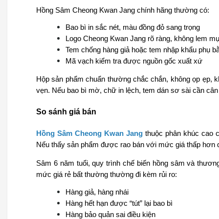
Hồng Sâm Cheong Kwan Jang chính hãng thường có:
Bao bì in sắc nét, màu đồng đỏ sang trọng
Logo Cheong Kwan Jang rõ ràng, không lem m
Tem chống hàng giả hoặc tem nhập khẩu phụ bằn
Mã vạch kiểm tra được nguồn gốc xuất xứ
Hộp sản phẩm chuẩn thường chắc chắn, không ọp ẹp, khô
vẹn. Nếu bao bì mờ, chữ in lệch, tem dán sơ sài cần cân
So sánh giá bán
Hồng Sâm Cheong Kwan Jang
 thuộc phân khúc cao cấ
Nếu thấy sản phẩm được rao bán với mức giá thấp hơn quá 
Sâm 6 năm tuổi, quy trình chế biến hồng sâm và thươn
mức giá rẻ bất thường thường đi kèm rủi ro:
Hàng giả, hàng nhái
Hàng hết hạn được “tút” lại bao bì
Hàng bảo quản sai điều kiện