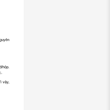
guyên 
/hộp. 
c.
 vậy, 