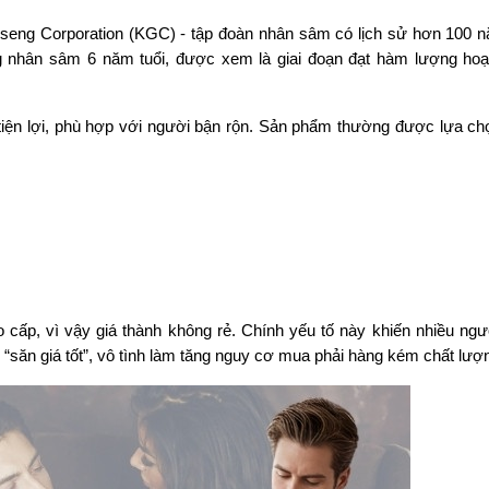
eng Corporation (KGC) - tập đoàn nhân sâm có lịch sử hơn 100 nă
 nhân sâm 6 năm tuổi, được xem là giai đoạn đạt hàm lượng hoạt
ện lợi, phù hợp với người bận rộn. Sản phẩm thường được lựa chọ
ấp, vì vậy giá thành không rẻ. Chính yếu tố này khiến nhiều ngườ
“săn giá tốt”, vô tình làm tăng nguy cơ mua phải hàng kém chất lượ