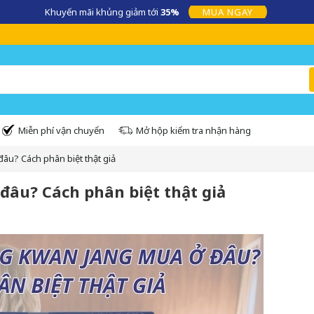
360.VN – Kênh cung cấp những sản phẩm chính hãng uy tín, an toàn, chất
Miễn phí vận chuyển
Mở hộp kiểm tra nhận hàng
u? Cách phân biệt thật giả
âu? Cách phân biệt thật giả