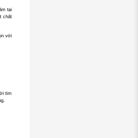
m tại 
 chất 
n với 
i tìm 
ng.