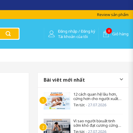
 lượng !
Review sản phẩm
Đăng nhập / Đăng ký
0
Giỏ hàng
Tài khoản của tôi
Bài viêt mới nhất
12 cách quan hệ lâu hơn,
cứng hơn cho người xuất
tinh sớm
Tin tức
- 27.07.2026
Vì sao người bị xuất tinh
sớm khó đạt cương cứng
trở lại?
Tin tức
- 27.07.2026