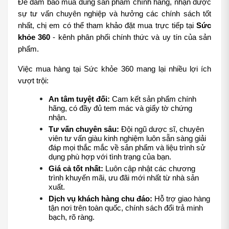
Để đảm bảo mua đúng sản phẩm chính hãng, nhận được 
sự tư vấn chuyên nghiệp và hưởng các chính sách tốt 
nhất, chị em có thể tham khảo đặt mua trực tiếp tại 
Sức 
khỏe 360
 - kênh phân phối chính thức và uy tín của sản 
phẩm.
Việc mua hàng tại Sức khỏe 360 mang lại nhiều lợi ích 
vượt trội:
An tâm tuyệt đối:
 Cam kết sản phẩm chính 
hãng, có đầy đủ tem mác và giấy tờ chứng 
nhận.
Tư vấn chuyên sâu:
 Đội ngũ dược sĩ, chuyên 
viên tư vấn giàu kinh nghiệm luôn sẵn sàng giải 
đáp mọi thắc mắc về sản phẩm và liệu trình sử 
dụng phù hợp với tình trạng của bạn.
Giá cả tốt nhất:
 Luôn cập nhật các chương 
trình khuyến mãi, ưu đãi mới nhất từ nhà sản 
xuất.
Dịch vụ khách hàng chu đáo:
 Hỗ trợ giao hàng 
tận nơi trên toàn quốc, chính sách đổi trả minh 
bạch, rõ ràng.