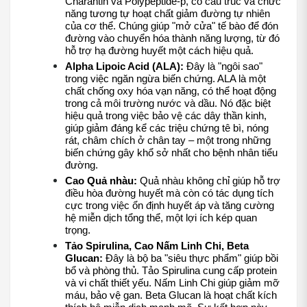
Charantin và Polypeptide-p, có cấu trúc và chức 
năng tương tự hoạt chất giảm đường tự nhiên 
của cơ thể. Chúng giúp "mở cửa" tế bào để đón 
đường vào chuyển hóa thành năng lượng, từ đó 
hỗ trợ hạ đường huyết một cách hiệu quả.
Alpha Lipoic Acid (ALA):
 Đây là "ngôi sao" 
trong việc ngăn ngừa biến chứng. ALA là một 
chất chống oxy hóa vạn năng, có thể hoạt động 
trong cả môi trường nước và dầu. Nó đặc biệt 
hiệu quả trong việc bảo vệ các dây thần kinh, 
giúp giảm đáng kể các triệu chứng tê bì, nóng 
rát, châm chích ở chân tay – một trong những 
biến chứng gây khổ sở nhất cho bệnh nhân tiểu 
đường.
Cao Quả nhàu:
 Quả nhàu không chỉ giúp hỗ trợ 
điều hòa đường huyết mà còn có tác dụng tích 
cực trong việc ổn định huyết áp và tăng cường 
hệ miễn dịch tổng thể, một lợi ích kép quan 
trọng.
Tảo Spirulina, Cao Nấm Linh Chi, Beta 
Glucan:
 Đây là bộ ba "siêu thực phẩm" giúp bồi 
bổ và phòng thủ. Tảo Spirulina cung cấp protein 
và vi chất thiết yếu. Nấm Linh Chi giúp giảm mỡ 
máu, bảo vệ gan. Beta Glucan là hoạt chất kích 