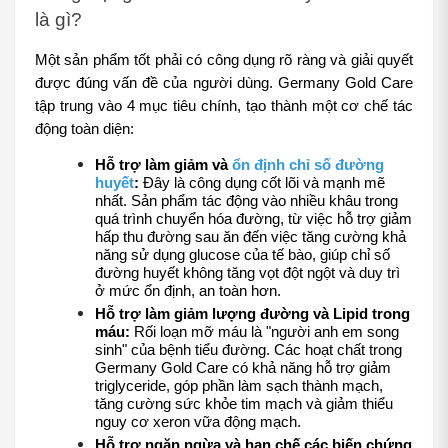
là gì?
Một sản phẩm tốt phải có công dụng rõ ràng và giải quyết 
được đúng vấn đề của người dùng. Germany Gold Care 
tập trung vào 4 mục tiêu chính, tạo thành một cơ chế tác 
động toàn diện:
Hỗ trợ làm giảm và 
ổn định chỉ số đường 
huyết
:
 Đây là công dụng cốt lõi và mạnh mẽ 
nhất. Sản phẩm tác động vào nhiều khâu trong 
quá trình chuyển hóa đường, từ việc hỗ trợ giảm 
hấp thu đường sau ăn đến việc tăng cường khả 
năng sử dụng glucose của tế bào, giúp chỉ số 
đường huyết không tăng vọt đột ngột và duy trì 
ở mức ổn định, an toàn hơn.
Hỗ trợ làm giảm lượng đường và Lipid trong 
máu:
 Rối loạn mỡ máu là "người anh em song 
sinh" của bệnh tiểu đường. Các hoạt chất trong 
Germany Gold Care có khả năng hỗ trợ giảm 
triglyceride, góp phần làm sạch thành mạch, 
tăng cường sức khỏe tim mạch và giảm thiểu 
nguy cơ xeron vữa động mạch.
Hỗ trợ ngăn ngừa và hạn chế các biến chứng 