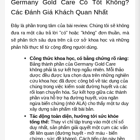
Germany Gold Care Có Tốt Không? 
Các Đánh Giá Khách Quan Nhất
Đây là phần trọng tâm của bài review. Chúng tôi sẽ không 
đưa ra một câu trả lời "có" hoặc "không" đơn thuần, mà 
sẽ phân tích sâu dựa trên cả cơ sở khoa học và những 
phản hồi thực tế từ cộng đồng người dùng.
Công thức khoa học, có bằng chứng rõ ràng:
Bảng thành phần của Germany Gold Care 
không phải là sự kết hợp ngẫu nhiên. Mỗi thảo 
dược đều được lựa chọn dựa trên những nghiên 
cứu khoa học đã được công bố về tác dụng của 
chúng trong việc kiểm soát đường huyết và các 
rối loạn chuyển hóa. Sự kết hợp giữa các thành 
phần vừa hỗ trợ hạ đường huyết, vừa ngăn 
ngừa biến chứng (nhờ ALA) cho thấy một tư duy 
xây dựng sản phẩm rất bài bản.
Tác động toàn diện, hướng tới sức khỏe 
tổng thể:
 Thay vì chỉ tập trung vào một chỉ số 
duy nhất, sản phẩm giải quyết một cụm các vấn 
đề liên quan (đường huyết - mỡ máu - biến 
chứng - sức đề kháng). Cách tiếp cận này bền 