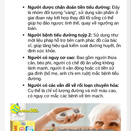
Người được chẩn đoán tiền tiểu đường:
 Đây 
là nhóm đối tượng "vàng", sử dụng sản phẩm ở 
giai đoạn này kết hợp thay đổi lối sống có thể 
giúp họ đảo ngược tình thế, quay về ngưỡng an 
toàn.
Người bệnh tiểu đường tuýp 2:
 Sử dụng như 
một liệu pháp hỗ trợ bên cạnh phác đồ của bác 
sĩ, giúp tăng hiệu quả kiểm soát đường huyết, ổn 
định sức khỏe.
Người có nguy cơ cao:
 Bao gồm người thừa 
cân, béo phì, người có chế độ ăn uống không 
lành mạnh, người ít vận động hoặc có tiền sử 
gia đình (bố mẹ, anh chị em ruột) mắc bệnh tiểu 
đường.
Người có các vấn đề về rối loạn chuyển hóa:
Cụ thể là chỉ số lượng đường và mỡ máu cao, 
có nguy cơ mắc các bệnh về tim mạch.