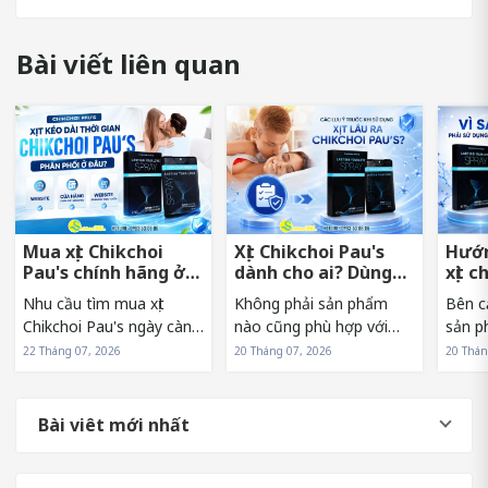
Bài viết liên quan
Mua xịt Chikchoi
Xịt Chikchoi Pau's
Hướn
Pau's chính hãng ở
dành cho ai? Dùng
xịt c
đâu tránh hàng giả?
có nóng rát không?
sớm 
Nhu cầu tìm mua xịt
Không phải sản phẩm
Bên c
Chikchoi Pau's ngày càng
nào cũng phù hợp với
sản p
tăng khiến sản phẩm
mọi đối tượng. Vì vậy,
sử dụn
22 Tháng 07, 2026
20 Tháng 07, 2026
20 Thán
xuất hiện trên nhiều kênh
trước khi lựa chọn xịt
Pau's
bán hàng khác nhau. Tuy
Chikchoi Pau's, nhiều
hưởng
nhiên, điều này cũng
người thường băn khoăn
và hi
Bài viêt mới nhất
khiến không ít người băn
liệu mình có phải là đối
sản p
khoăn về nguồn...
tượng phù hợp...
người.