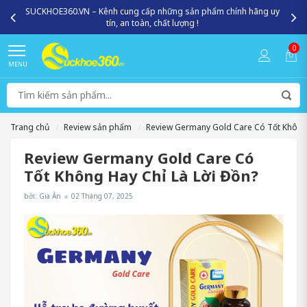
SUCKHOE360.VN – Kênh cung cấp những sản phẩm chính hãng uy
tín, an toàn, chất lượng !
0
MENU
Trang chủ
Review sản phẩm
Review Germany Gold Care Có Tốt Không 
Review Germany Gold Care Có
Tốt Không Hay Chỉ Là Lời Đồn?
bởi: Gia Ân
02 Tháng 07, 2025