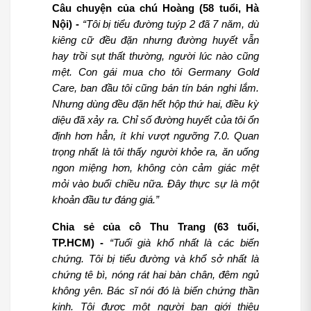
Câu chuyện của chú Hoàng (58 tuổi, Hà 
Nội) - 
“Tôi bị tiểu đường tuýp 2 đã 7 năm, dù 
kiêng cữ đều đặn nhưng đường huyết vẫn 
hay trồi sụt thất thường, người lúc nào cũng 
mệt. Con gái mua cho tôi Germany Gold 
Care, ban đầu tôi cũng bán tín bán nghi lắm. 
Nhưng dùng đều đặn hết hộp thứ hai, điều kỳ 
diệu đã xảy ra. Chỉ số đường huyết của tôi ổn 
định hơn hẳn, ít khi vượt ngưỡng 7.0. Quan 
trọng nhất là tôi thấy người khỏe ra, ăn uống 
ngon miệng hơn, không còn cảm giác mệt 
mỏi vào buổi chiều nữa. Đây thực sự là một 
khoản đầu tư đáng giá.”
Chia sẻ của cô Thu Trang (63 tuổi, 
TP.HCM) - 
“Tuổi già khổ nhất là các biến 
chứng. Tôi bị tiểu đường và khổ sở nhất là 
chứng tê bì, nóng rát hai bàn chân, đêm ngủ 
không yên. Bác sĩ nói đó là biến chứng thần 
kinh. Tôi được một người bạn giới thiệu 