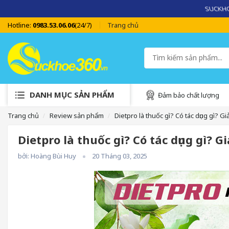
SUCKHOE
Hotline:
0983.53.06.06
(24/7)
Trang chủ
DANH MỤC SẢN PHẨM
Đảm bảo chất lượng
Trang chủ
Review sản phẩm
Dietpro là thuốc gì? Có tác dụng gì? G
Dietpro là thuốc gì? Có tác dụng gì? 
bởi: Hoàng Bùi Huy
20 Tháng 03, 2025