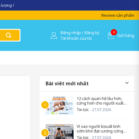
 lượng !
Review sản phẩm
Đăng nhập / Đăng ký
0
Giỏ hàng
Tài khoản của tôi
Bài viêt mới nhất
12 cách quan hệ lâu hơn,
cứng hơn cho người xuất
tinh sớm
Tin tức
- 27.07.2026
Vì sao người bị xuất tinh
sớm khó đạt cương cứng
trở lại?
Tin tức
- 27.07.2026