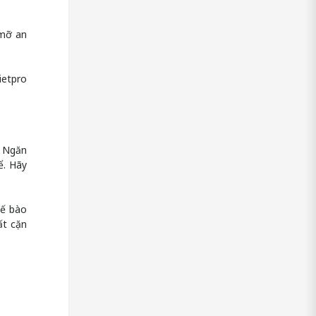
 mỡ an
ietpro
- Ngăn
ể. Hãy
tế bào
ất cặn
.