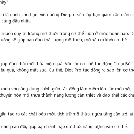
 này?
nh là dành cho bạn. Viên uống Dietpro sẽ giúp bạn giảm cân giảm
 cứng đầu nhất.
 muốn duy trì lượng mỡ thừa trong cơ thể luôn ở mức hoàn hảo. D
ên uống sẽ giúp bạn đào thải lượng mỡ thừa, mỡ xấu ra khỏi cơ thể.
giúp đào thải mỡ thừa hiệu quả. Với các cơ chế tác động “Loại Bỏ 
iệu quả, không mất sức. Cụ thể, Diet Pro tác động ra sao lên cơ th
à xanh với công dụng chính giúp tác động làm mềm lên các mô mỡ, 
 chuyển hóa mỡ thừa thành năng lượng cần thiết và đào thải các ch
găn tạo ra các chất béo mới, tích trữ mỡ thừa, ngừa tăng cân trở lại
dáng cân đối, giúp bạn tránh nạp dư thừa năng lượng vào cơ thể.