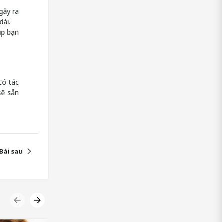
gây ra
dài.
úp bạn
Có tác
sẽ sẵn
Bài sau