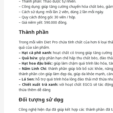
– Thành phần: Thảo dược tự nhiên.
– Công dụng: giúp tăng cường chuyển hóa chất béo, giảm
– Cách sử dụng: mỗi lần 2 viên, dùng 2 lần mỗi ngày.
– Quy cách đóng gói: 30 viên / hộp.
– Giá niêm yết: 590.000 đồng.
Thành phần
Trong mỗi viên Diet Pro chứa tính chất của hơn 6 loại th
quả của sản phẩm.
– Hạt cà phê xanh:
hoạt chất có trong giúp tăng cường
– Quả bứa:
góp phần hạn chế hấp thu chất béo, đào thả
– Hạt hoa đậu biếc:
giúp làm chậm quá trình lão hóa, tă
– Nấm Linh Chi:
thành phần giúp bồi bổ sức khỏe, năng
thành phần còn giúp làm đẹp da, giúp da khỏe mạnh, căn
– Lá Sen:
hỗ trợ quá trình hóa lỏng đào thải mỡ thừa nh
– Chiết xuất trà xanh:
với hoạt chất EGCG sẽ tác động
thừa thêm dễ dàng
Đối tượng sử dụng
Công nghệ hiện đại đã giúp kết hợp các thành phần đã 