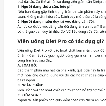
quả dài lâu. Cụ thể ai nên sử dụng viên giảm cân Dietpro
1, Người đang thừa cân, béo phì:
Nếu bạn đang gặp tình trạng trên thì sản phẩm này chí
toàn, không mất nhiều sức. Đánh bay mỡ thừa dù là vùng
2. Người đang muốn duy trì vóc dáng cân đối:
Áp lực có được vóc dáng cân đối đang ám ảnh bạn? Bạn
có thể giúp bạn duy trì điều đó. Với liều dùng vừa đủ, vi
Viên uống Diet Pro có tác dụng gì?
Viên uống Diet Pro với các hoạt chất làm mềm, qua đó 
Chặn - Kiểm Soát”, giúp người dùng giảm cân an toàn, h
cùng tìm hiểu sau đây.
A, LOẠI BỎ:
Các thành phần như hạt cà phê xanh, quả bứa hay lá tr
mỡ, hóa lỏng chúng. Cùng với đó các hoạt chất sẽ giúp
bã ra ngoài.
B, NGĂN CHẶN:
Viên uống với các hoạt chất cần thiết còn hỗ trợ cơ thể n
C, KIỂM SOÁT:
Ngoài ra, sản phẩm còn giúp kiểm soát cơn thèm ăn, vóc 