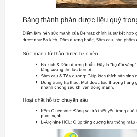
Bảng thành phần dược liệu quý tro
Điểm làm nên sức mạnh của Delmaz chính là sự kết hợp giữ
dược như Ba kích, Dâm dương hoắc, Sâm cau, sản phẩm cò
Sức mạnh từ thảo dược tự nhiên
Ba kích & Dâm dương hoắc: Đây là "bộ đôi vàng" tr
tăng cường thể lực bền bỉ.
Sâm cau & Tỏa dương: Giúp kích thích sản sinh nộ
Đông trùng hạ thảo: Một dược liệu thượng hạng gi
nhanh chóng sau khi vận động mạnh.
Hoạt chất hỗ trợ chuyên sâu
Kẽm Gluconate: Đóng vai trò thiết yếu trong quá tr
phái mạnh.
L-Arginine HCL: Giúp tăng cường lưu thông máu đ