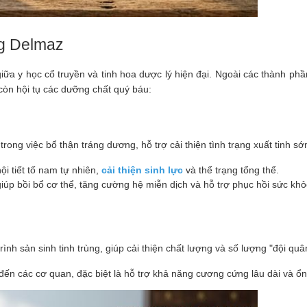
ng Delmaz
a y học cổ truyền và tinh hoa dược lý hiện đại. Ngoài các thành phần
n hội tụ các dưỡng chất quý báu:
ong việc bổ thận tráng dương, hỗ trợ cải thiện tình trạng xuất tinh sớ
i tiết tố nam tự nhiên, 
cải thiện sinh lực
 và thể trạng tổng thể.
úp bồi bổ cơ thể, tăng cường hệ miễn dịch và hỗ trợ phục hồi sức khỏ
ình sản sinh tinh trùng, giúp cải thiện chất lượng và số lượng "đội quân
ến các cơ quan, đặc biệt là hỗ trợ khả năng cương cứng lâu dài và ổn