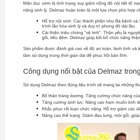
Mãn dục sớm là tình trạng suy giảm nồng độ nội tiết tố n
năng sinh lý. Delmaz hoàn toàn là một lựa chọn phù hợp c
Hỗ trợ nội sinh: Các thành phần như Bá bệnh và S
trình lão hóa sinh lý và duy trì phong độ dài lâu.
Cải thiện triệu chứng "vệ tinh": Thận yếu là ng
gối, tiểu đêm. Delmaz giúp bồi bổ chức năng thậ
Sản phẩm được đánh giá cao về độ an toàn, lành tính và k
tâm sử dụng trong thời gian dài để phục hồi bản lĩnh.
Công dụng nổi bật của Delmaz trong 
Sử dụng Delmaz theo đúng liệu trình sẽ mang lại những tha
Bổ thận tráng dương: Tăng cường chức năng của h
Tăng cường sinh lực: Nâng cao ham muốn tình dụ
Khắc phục rối loạn chức năng: Hỗ trợ giảm các dấ
Nâng cao thể trạng: Giảm đau lưng, mỏi gối, giúp