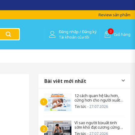
Review sản phẩm
Đăng nhập / Đăng ký
0
Giỏ hàng
Tài khoản của tôi
Bài viêt mới nhất
12 cách quan hệ lâu hơn,
cứng hơn cho người xuất
tinh sớm
Tin tức
- 27.07.2026
Vì sao người bị xuất tinh
sớm khó đạt cương cứng
trở lại?
Tin tức
- 27.07.2026