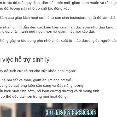
am trước độ tuổi quy định, dẫn đến mệt mỏi, giảm ham muốn và rối loạn
ho đối tượng này nhờ cơ chế tác động kép:
âm cau giúp kích hoạt cơ thể tự sản sinh testosterone, từ đó làm chậ
uyên nhân chính dẫn đến các biểu hiện của mãn dục sớm như đau lưng, m
n, giúp phái mạnh ngủ ngon hơn và giảm mệt mỏi kéo dài.
hông gây ra tác dụng phụ nhờ chiết xuất từ thảo dược, giúp người dùn
việc hỗ trợ sinh lý
y đổi tích cực rõ rệt cho sức khỏe phái mạnh:
ệ bài tiết và thận, giảm áp lực cho cơ thể.
c, giúp quý ông luôn sẵn sàng và đầy năng lượng.
u hiệu xuất tinh sớm, rối loạn cương dương và di mộng tinh.
 cơ thể dẻo dai hơn trong mọi hoạt động.