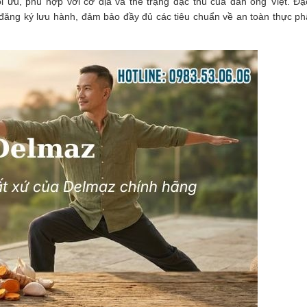
 ưu, phù hợp với cơ địa và thể trạng đặc thù của đàn ông Việt. Đặc 
ăng ký lưu hành, đảm bảo đầy đủ các tiêu chuẩn về an toàn thực ph