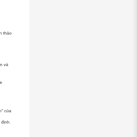
 thảo 
m và 
e 
" của 
 định.