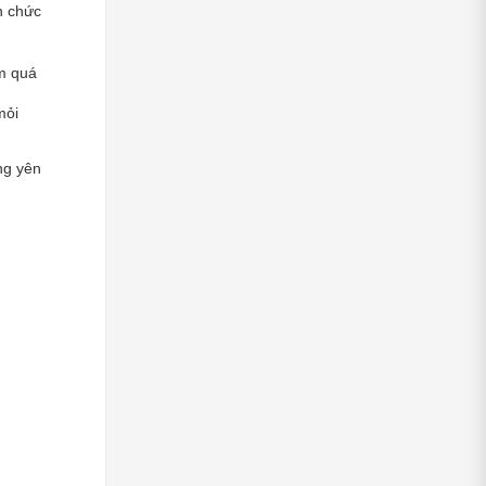
 chức 
m quá 
ỏi 
g yên 