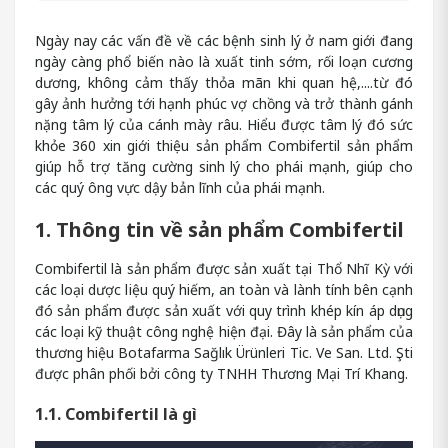
Ngày nay các vấn đề về các bệnh sinh lý ở nam giới đang
ngày càng phổ biến nào là xuất tinh sớm, rối loạn cương
dương, không cảm thấy thỏa mãn khi quan hệ,....từ đó
gây ảnh hưởng tới hạnh phúc vợ chồng và trở thành gánh
nặng tâm lý của cánh mày râu. Hiểu được tâm lý đó sức
khỏe 360 xin giới thiệu sản phẩm Combifertil sản phẩm
giúp hỗ trợ tăng cường sinh lý cho phái mạnh, giúp cho
các quý ông vực dậy bản lĩnh của phái mạnh.
1. Thông tin về sản phẩm Combifertil
Combifertil là sản phẩm được sản xuất tại Thổ Nhĩ Kỳ với
các loại dược liệu quý hiếm, an toàn và lành tính bên cạnh
đó sản phẩm được sản xuất với quy trình khép kín áp dụng
các loại kỹ thuật công nghệ hiện đại. Đây là sản phẩm của
thương hiệu Botafarma Sağlık Ürünleri Tic. Ve San. Ltd. Şti
được phân phối bởi công ty TNHH Thương Mại Trí Khang.
1.1. Combifertil là gì