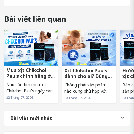
Bài viết liên quan
Mua xịt Chikchoi
Xịt Chikchoi Pau's
Hướn
Pau's chính hãng ở
dành cho ai? Dùng
xịt 
đâu tránh hàng giả?
có nóng rát không?
sớm 
Nhu cầu tìm mua xịt
Không phải sản phẩm
Bên c
Chikchoi Pau's ngày càng
nào cũng phù hợp với
sản p
tăng khiến sản phẩm
mọi đối tượng. Vì vậy,
sử dụn
22 Tháng 07, 2026
20 Tháng 07, 2026
20 Thán
xuất hiện trên nhiều kênh
trước khi lựa chọn xịt
cũng 
bán hàng khác nhau. Tuy
Chikchoi Pau's, nhiều
đến t
nhiên, điều này cũng
người thường băn khoăn
quả h
Bài viêt mới nhất
khiến không ít người băn
liệu mình có phải là đối
phẩm. 
khoăn về nguồn...
tượng phù hợp...