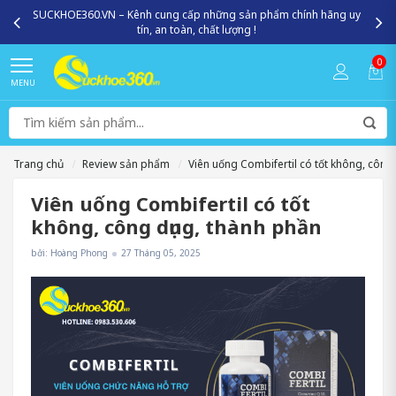
Miễn phí giao hàng toàn quốc - Giao nhanh 2h nội thành HN, HCM
0
MENU
Trang chủ
Review sản phẩm
Viên uống Combifertil có tốt không, công
Viên uống Combifertil có tốt
không, công dụng, thành phần
bởi: Hoàng Phong
27 Tháng 05, 2025