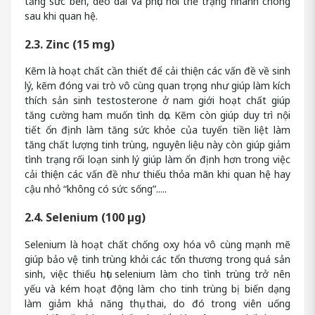
tăng sức bền, dẻo dai và phục hồi thể trạng nhanh chóng
sau khi quan hệ.
2.3. Zinc (15 mg)
Kẽm là hoạt chất cần thiết để cải thiện các vấn đề về sinh
lý, kẽm đóng vai trò vô cùng quan trọng như giúp làm kích
thích sản sinh testosterone ở nam giới hoạt chất giúp
tăng cường ham muốn tình dục. Kẽm còn giúp duy trì nội
tiết ổn định làm tăng sức khỏe của tuyến tiền liệt làm
tăng chất lượng tinh trùng, nguyên liệu này còn giúp giảm
tình trạng rối loạn sinh lý giúp làm ổn định hơn trong việc
cải thiện các vấn đề như thiếu thỏa mãn khi quan hệ hay
cậu nhỏ “không có sức sống”.....
2.4. Selenium (100 µg)
Selenium là hoạt chất chống oxy hóa vô cùng mạnh mẽ
giúp bảo vệ tinh trùng khỏi các tổn thương trong quá sản
sinh, việc thiếu hụt selenium làm cho tình trùng trở nên
yếu và kém hoạt động làm cho tinh trùng bị biến dạng
làm giảm khả năng thụ thai, do đó trong viên uống