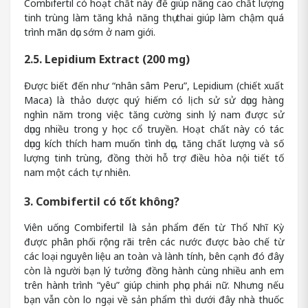
Combifertil có hoạt chất này để giúp nâng cao chất lượng
tinh trùng làm tăng khả năng thụ thai giúp làm chậm quá
trình mãn dục sớm ở nam giới.
2.5. Lepidium Extract (200 mg)
Được biết đến như “nhân sâm Peru”, Lepidium (chiết xuất
Maca) là thảo dược quý hiếm có lịch sử sử dụng hàng
nghìn năm trong việc tăng cường sinh lý nam được sử
dụng nhiều trong y học cổ truyền. Hoạt chất này có tác
dụng kích thích ham muốn tình dục, tăng chất lượng và số
lượng tinh trùng, đồng thời hỗ trợ điều hòa nội tiết tố
nam một cách tự nhiên.
3. Combifertil có tốt không?
Viên uống Combifertil là sản phẩm đến từ Thổ Nhĩ Kỳ
được phân phối rộng rãi trên các nước được bào chế từ
các loại nguyên liệu an toàn và lành tính, bên cạnh đó đây
còn là người bạn lý tưởng đồng hành cùng nhiều anh em
trên hành trình “yêu” giúp chinh phục phái nữ. Nhưng nếu
bạn vẫn còn lo ngại về sản phẩm thì dưới đây nhà thuốc