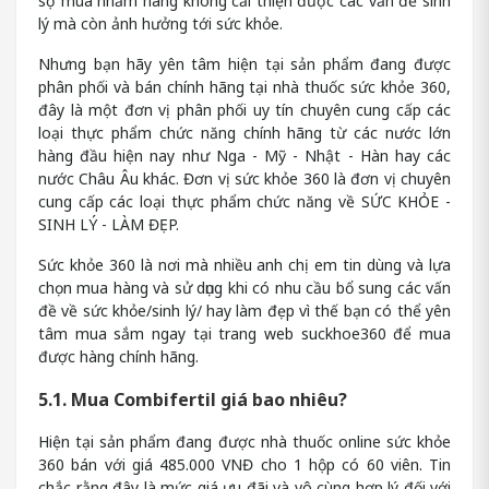
sợ mua nhầm hàng không cải thiện được các vấn đề sinh
lý mà còn ảnh hưởng tới sức khỏe.
Nhưng bạn hãy yên tâm hiện tại sản phẩm đang được
phân phối và bán chính hãng tại nhà thuốc sức khỏe 360,
đây là một đơn vị phân phối uy tín chuyên cung cấp các
loại thực phẩm chức năng chính hãng từ các nước lớn
hàng đầu hiện nay như Nga - Mỹ - Nhật - Hàn hay các
nước Châu Âu khác. Đơn vị sức khỏe 360 là đơn vị chuyên
cung cấp các loại thực phẩm chức năng về SỨC KHỎE -
SINH LÝ - LÀM ĐẸP.
Sức khỏe 360 là nơi mà nhiều anh chị em tin dùng và lựa
chọn mua hàng và sử dụng khi có nhu cầu bổ sung các vấn
đề về sức khỏe/sinh lý/ hay làm đẹp vì thế bạn có thể yên
tâm mua sắm ngay tại trang web suckhoe360 để mua
được hàng chính hãng.
5.1. Mua Combifertil giá bao nhiêu?
Hiện tại sản phẩm đang được nhà thuốc online sức khỏe
360 bán với giá 485.000 VNĐ cho 1 hộp có 60 viên. Tin
chắc rằng đây là mức giá ưu đãi và vô cùng hợp lý đối với