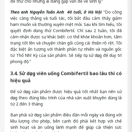
để thử cho những ai đang gặp vấn đề về sinh lý.”
Theo anh Nguyễn Tuấn Anh 40 tuổi, ở Hà Nội
“Do công
việc căng thẳng và tuổi tác, tôi bắt đầu cảm thấy giảm
ham muốn và thường xuyên mệt mỏi. Sau khi tìm hiểu, tôi
quyết định dùng thử Combifertil. Chỉ sau 2 tuần, tôi đã
cảm nhận được sự khác biệt: cơ thể khỏe khoắn hơn, tâm
trạng tốt lên và chuyện chăn gối cũng cải thiện rõ rệt. Tôi
đặc biệt ấn tượng với thành phần tự nhiên và nguồn gốc
từ Thổ Nhĩ Kỳ của sản phẩm. Sẽ tiếp tục sử dụng để duy trì
phong độ.”
3.4. Sử dụng viên uống Combifertil bao lâu thì có
hiệu quả
Để sử dụng sản phẩm được hiệu quả tốt nhất bạn nên sử
dụng theo đúng liệu trình của nhà sản xuất khuyên dùng là
từ 2 đến 3 tháng
Bạn phải sử dụng sản phẩm điều đặn mỗi ngày và đúng với
liều lượng cho phép, bên cạnh đó phải kết hợp với chế
sinh hoạt và ăn uống lành mạnh để giúp cải thiện sức