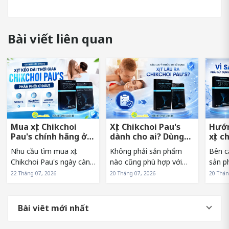
Bài viết liên quan
Mua xịt Chikchoi
Xịt Chikchoi Pau's
Hướn
Pau's chính hãng ở
dành cho ai? Dùng
xịt c
đâu tránh hàng giả?
có nóng rát không?
sớm 
Nhu cầu tìm mua xịt
Không phải sản phẩm
Bên c
Chikchoi Pau's ngày càng
nào cũng phù hợp với
sản p
tăng khiến sản phẩm
mọi đối tượng. Vì vậy,
sử dụn
22 Tháng 07, 2026
20 Tháng 07, 2026
20 Thán
xuất hiện trên nhiều kênh
trước khi lựa chọn xịt
Pau's
bán hàng khác nhau. Tuy
Chikchoi Pau's, nhiều
hưởng
nhiên, điều này cũng
người thường băn khoăn
và hi
Bài viêt mới nhất
khiến không ít người băn
liệu mình có phải là đối
sản p
khoăn về nguồn...
tượng phù hợp...
người.