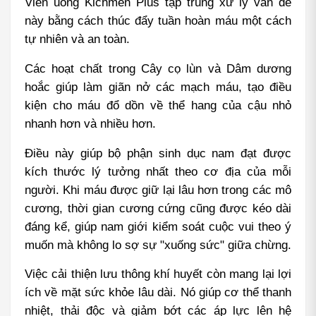
Viên uống Kichmen Plus tập trung xử lý vấn đề 
này bằng cách thúc đẩy tuần hoàn máu một cách 
tự nhiên và an toàn.
Các hoạt chất trong Cây cọ lùn và Dâm dương 
hoắc giúp làm giãn nở các mạch máu, tạo điều 
kiện cho máu đổ dồn về thể hang của cậu nhỏ 
nhanh hơn và nhiều hơn.
Điều này giúp bộ phận sinh dục nam đạt được 
kích thước lý tưởng nhất theo cơ địa của mỗi 
người. Khi máu được giữ lại lâu hơn trong các mô 
cương, thời gian cương cứng cũng được kéo dài 
đáng kể, giúp nam giới kiểm soát cuộc vui theo ý 
muốn mà không lo sợ sự "xuống sức" giữa chừng.
Việc cải thiện lưu thông khí huyết còn mang lại lợi 
ích về mặt sức khỏe lâu dài. Nó giúp cơ thể thanh 
nhiệt, thải độc và giảm bớt các áp lực lên hệ 