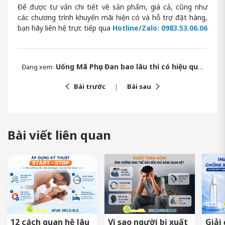
Để được tư vấn chi tiết về sản phẩm, giá cả, cũng như
các chương trình khuyến mãi hiện có và hỗ trợ đặt hàng,
bạn hãy liên hệ trực tiếp qua
Hotline/Zalo: 0983.53.06.06
Uống Mã Phục Đan bao lâu thì có hiệu quả?
Đang xem:
Bài trước
Bài sau
Bài viết liên quan
12 cách quan hệ lâu
Vì sao người bị xuất
Giải 