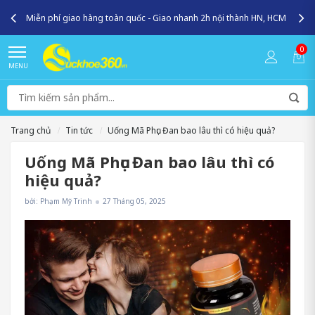
Miễn phí giao hàng toàn quốc - Giao nhanh 2h nội thành HN, HCM
0
MENU
Trang chủ
Tin tức
Uống Mã Phục Đan bao lâu thì có hiệu quả?
Uống Mã Phục Đan bao lâu thì có
hiệu quả?
bởi: Phạm Mỹ Trinh
27 Tháng 05, 2025