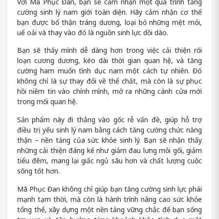
Với Mã Phục Đan, bạn sẽ cảm nhận một quá trình tăng
cường sinh lý nam giới toàn diện. Hãy cảm nhận cơ thể
bạn được bổ thận tráng dương, loại bỏ những mệt mỏi,
uể oải và thay vào đó là nguồn sinh lực dồi dào.
Bạn sẽ thấy mình dễ dàng hơn trong việc cải thiện rối
loạn cương dương, kéo dài thời gian quan hệ, và tăng
cường ham muốn tình dục nam một cách tự nhiên. Đó
không chỉ là sự thay đổi về thể chất, mà còn là sự phục
hồi niềm tin vào chính mình, mở ra những cánh cửa mới
trong mối quan hệ.
Sản phẩm này đi thẳng vào gốc rễ vấn đề, giúp hỗ trợ
điều trị yếu sinh lý nam bằng cách tăng cường chức năng
thận – nền tảng của sức khỏe sinh lý. Bạn sẽ nhận thấy
những cải thiện đáng kể như giảm đau lưng mỏi gối, giảm
tiểu đêm, mang lại giấc ngủ sâu hơn và chất lượng cuộc
sống tốt hơn.
Mã Phục Đan không chỉ giúp bạn tăng cường sinh lực phái
mạnh tạm thời, mà còn là hành trình nâng cao sức khỏe
tổng thể, xây dựng một nền tảng vững chắc để bạn sống