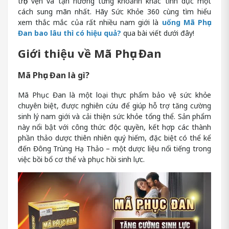
trọn vẹn và tận hưởng từng khoảnh khắc tình dục một
cách sung mãn nhất. Hãy Sức Khỏe 360 cùng tìm hiểu
xem thắc mắc của rất nhiều nam giới là
uống Mã Phục
Đan bao lâu thì có hiệu quả
?
qua bài viết dưới đây!
Giới thiệu về Mã Phục Đan
Mã Phục Đan là gì?
Mã Phục Đan là một loại thực phẩm bảo vệ sức khỏe
chuyên biệt, được nghiên cứu để giúp hỗ trợ tăng cường
sinh lý nam giới và cải thiện sức khỏe tổng thể. Sản phẩm
này nổi bật với công thức độc quyền, kết hợp các thành
phần thảo dược thiên nhiên quý hiếm, đặc biệt có thể kể
đến Đông Trùng Hạ Thảo – một dược liệu nổi tiếng trong
việc bồi bổ cơ thể và phục hồi sinh lực.