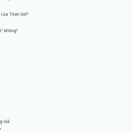
 của Titan Gel?
hỏ" không?
?
g Giả
?