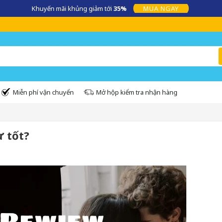
360.VN – Kênh cung cấp những sản phẩm chính hãng uy tín, an toàn, chất
Miễn phí vận chuyển
Mở hộp kiểm tra nhận hàng
ự tốt?