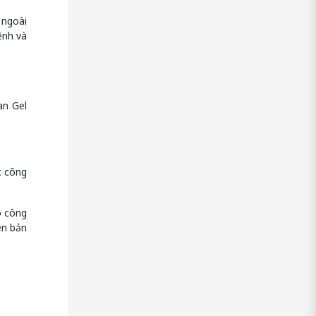
 ngoài
ệnh và
an Gel
c công
ó công
ên bản