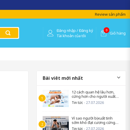
 lượng !
Review sản phẩm
Đăng nhập / Đăng ký
0
Giỏ hàng
Tài khoản của tôi
Bài viêt mới nhất
12 cách quan hệ lâu hơn,
cứng hơn cho người xuất
tinh sớm
Tin tức
- 27.07.2026
Vì sao người bị xuất tinh
sớm khó đạt cương cứng
trở lại?
Tin tức
- 27.07.2026