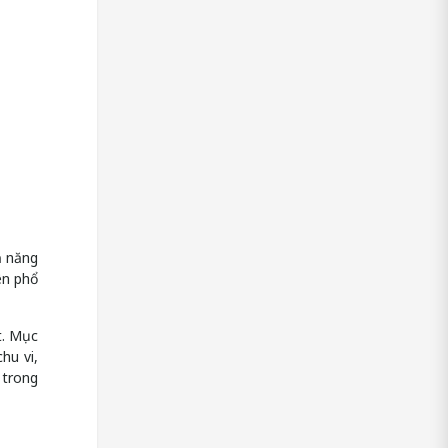
ả năng
ên phổ
t. Mục
hu vi,
 trong