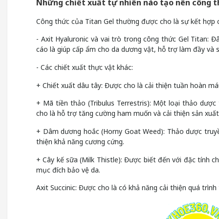
Những chiết xuất tự nhiên nào tạo nên công t
Công thức của Titan Gel thường được cho là sự kết hợp c
- Axit Hyaluronic và vai trò trong công thức Gel Titan:
cáo là giúp cấp ẩm cho da dương vật, hỗ trợ làm đầy và s
- Các chiết xuất thực vật khác:
+ Chiết xuất dâu tây: Được cho là cải thiện tuần hoàn m
+ Mã tiền thảo (Tribulus Terrestris): Một loại thảo d
cho là hỗ trợ tăng cường ham muốn và cải thiện sản xuất
+ Dâm dương hoắc (Horny Goat Weed): Thảo dược truyền
thiện khả năng cương cứng.
+ Cây kế sữa (Milk Thistle): Được biết đến với đặc tính 
mục đích bảo vệ da.
Axit Succinic: Được cho là có khả năng cải thiện quá trìn