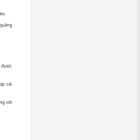
áo:
 quảng
, được
úp cải
ng với