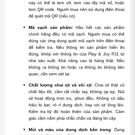
này có thể là tem vỡ, tem cào lấy mã số, hoặc 
tem QR code. Người mua nên sử dụng điện thoại 
để quét mã QR (nếu có).
Mã vạch sản phẩm:
 Hầu hết các sản phẩm 
chính hãng đều có mã vạch. Người mua có thể 
dùng các ứng dụng quét mã vạch trên điện thoại 
để kiểm tra. Nếu thông tin sản phẩm hiển thị 
đúng, khớp với thông tin của Play & Joy PJ1 từ 
nhà sản xuất. Khả năng cao là hàng thật. Nếu 
không ra thông tin hoặc ra thông tin không liên 
quan, cần xem xét lại.
Chất lượng chai xịt và vòi xịt
: Chai xịt thật có 
chất liệu tốt, cầm rất chắc tay, không ọp ẹp. Nút 
xịt hoạt động trơn tru, phun đều. Không có dấu 
hiệu bị kẹt, rò rỉ dung dịch, hay vòi xịt lỏng lẻo. 
Kiểm tra kỹ độ hoàn thiện của sản phẩm. Cảm 
giác cầm nắm phải chắc chắn và đáng tin cậy.
Mùi và màu của dung dịch bên trong
: Dung 