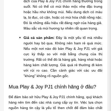
dịch của Play & Joy PJ1 chính hãng thường trong 
suốt. Nó có thể có mùi thảo mộc nhẹ đặc trưng 
hoặc hầu như không mùi. Nếu dung dịch có màu 
lạ, bị đục, có cặn, hoặc có mùi hóa chất nồng nặc. 
Đó là những dấu hiệu rất đáng ngờ của hàng giả. 
Màu sắc và mùi hương tự nhiên rất quan trọng.
Giá cả sản phẩm:
 Đây là một yếu tố mà nhiều 
người hay bỏ qua. Không nên ham rẻ quá mức. 
Nếu một nơi nào đó bán Play & Joy PJ1 với giá 
cực kỳ thấp so với mặt bằng chung của thị 
trường. Rất có thể đó là hàng giả, hàng nhái hoặc 
hàng kém chất lượng. Giá quá rẻ thường đi kèm 
với rủi ro cao. Cần cảnh giác với các ưu đãi 
"khủng" không rõ nguồn gốc.
Mua Play & Joy PJ1 chính hãng ở đâu?
Để đảm bảo sở hữu Play & Joy PJ1 chính hãng, quý khách 
hàng nên tìm đến các nhà cung cấp uy tín. Việc lựa chọn 
nguồn hàng tin cậy là yếu tố then chốt để đảm bảo chất 