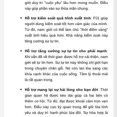
giới duy trì "cuộc yêu" lâu hơn mong muốn. Điều 
này góp phần vào sự thỏa mãn chung.
Hỗ trợ kiểm soát quá trình xuất tinh
: PJ1 giúp 
người dùng kiểm soát tốt hơn cảm giác của mình. 
Từ đó, nam giới có thể làm chủ "thời điểm vàng" 
xuất tinh hiệu quả hơn. Khả năng kiểm soát này 
tăng cường sự tự tin.
Hỗ trợ tăng cường sự tự tin cho phái mạnh
: 
Khi vấn đề về thời gian được hỗ trợ cải thiện, nam 
giới sẽ tự tin hơn. Sự tự tin này không chỉ giới hạn 
trong chuyện chăn gối. Nó còn lan tỏa sang các 
khía cạnh khác của cuộc sống. Tâm lý thoải mái 
là rất quan trọng.
Hỗ trợ mang lại sự hài lòng cho bạn đời
: Thời 
gian quan hệ được kéo dài giúp cả hai bên có 
thêm cơ hội. Từ đó, đạt được khoái cảm trọn vẹn 
hơn. Điều này cực kỳ quan trọng để giữ lửa tình 
yêu và duy trì hạnh phúc lứa đôi. Sự hòa hợp là 