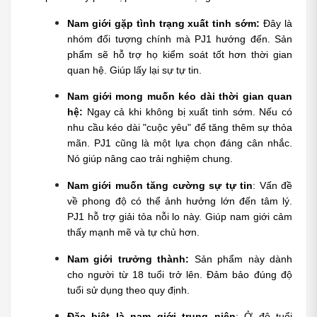
Nam giới gặp tình trạng xuất tinh sớm:
 Đây là 
nhóm đối tượng chính mà PJ1 hướng đến. Sản 
phẩm sẽ hỗ trợ họ kiểm soát tốt hơn thời gian 
quan hệ. Giúp lấy lại sự tự tin.
Nam giới mong muốn kéo dài thời gian quan 
hệ:
 Ngay cả khi không bị xuất tinh sớm. Nếu có 
nhu cầu kéo dài "cuộc yêu" để tăng thêm sự thỏa 
mãn. PJ1 cũng là một lựa chọn đáng cân nhắc. 
Nó giúp nâng cao trải nghiệm chung.
Nam giới muốn tăng cường sự tự tin
: Vấn đề 
về phong độ có thể ảnh hưởng lớn đến tâm lý. 
PJ1 hỗ trợ giải tỏa nỗi lo này. Giúp nam giới cảm 
thấy mạnh mẽ và tự chủ hơn.
Nam giới trưởng thành:
 Sản phẩm này dành 
cho người từ 18 tuổi trở lên. Đảm bảo đúng độ 
tuổi sử dụng theo quy định.
Đặc biệt là nam giới trung niên
: Ở độ tuổi 