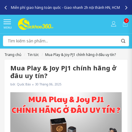
MUA NGAY
Khuyến mãi khủng giảm tới
35%
0
MENU
Trang chủ
Tin tức
Mua Play & Joy PJ1 chính hãng ở đâu uy tín?
Mua Play & Joy PJ1 chính hãng ở
đâu uy tín?
bởi: Quốc Bảo
30 Tháng 06, 2025