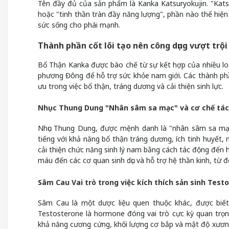
Tên đầy đủ của sản phẩm là Kanka Katsuryokujin. "Kats
hoặc "tinh thần tràn đầy năng lượng", phần nào thể hiện
sức sống cho phái mạnh.
Thành phần cốt lõi tạo nên công dụng vượt trộ
Bổ Thận Kanka được bào chế từ sự kết hợp của nhiều loại
phương Đông để hỗ trợ sức khỏe nam giới. Các thành phần
ưu trong việc bổ thận, tráng dương và cải thiện sinh lực.
Nhục Thung Dung "Nhân sâm sa mạc" và cơ chế tác
Nhục Thung Dung, được mệnh danh là "nhân sâm sa mạc"
tiếng với khả năng bổ thận tráng dương, ích tinh huyết,
cải thiện chức năng sinh lý nam bằng cách tác động đến h
máu đến các cơ quan sinh dục và hỗ trợ hệ thần kinh, t
Sâm Cau Vai trò trong việc kích thích sản sinh Test
Sâm Cau là một dược liệu quen thuộc khác, được biết 
Testosterone là hormone đóng vai trò cực kỳ quan trọn
khả năng cương cứng, khối lượng cơ bắp và mật độ xươn