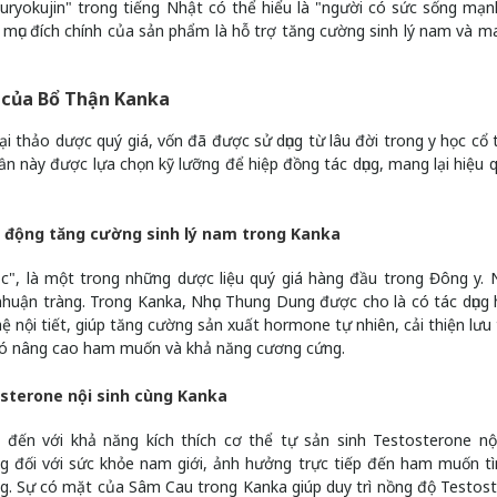
uryokujin" trong tiếng Nhật có thể hiểu là "người có sức sống mạ
 mục đích chính của sản phẩm là hỗ trợ tăng cường sinh lý nam và ma
i của Bổ Thận Kanka
 thảo dược quý giá, vốn đã được sử dụng từ lâu đời trong y học cổ 
 này được lựa chọn kỹ lưỡng để hiệp đồng tác dụng, mang lại hiệu q
 động tăng cường sinh lý nam trong Kanka
, là một trong những dược liệu quý giá hàng đầu trong Đông y. 
 nhuận tràng. Trong Kanka, Nhục Thung Dung được cho là có tác dụng 
ệ nội tiết, giúp tăng cường sản xuất hormone tự nhiên, cải thiện lưu
ừ đó nâng cao ham muốn và khả năng cương cứng.
osterone nội sinh cùng Kanka
đến với khả năng kích thích cơ thể tự sản sinh Testosterone nội
g đối với sức khỏe nam giới, ảnh hưởng trực tiếp đến ham muốn tìn
g. Sự có mặt của Sâm Cau trong Kanka giúp duy trì nồng độ Testos