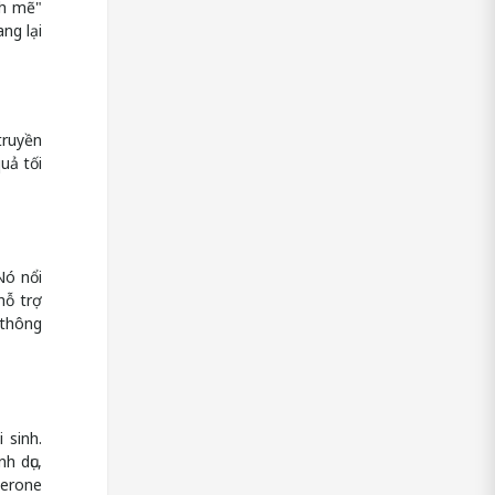
nh mẽ"
ng lại
truyền
uả tối
Nó nổi
hỗ trợ
 thông
 sinh.
h dục,
terone