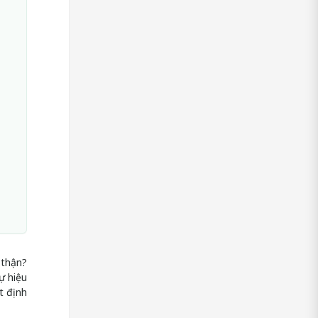
 thận?
ự hiệu
t định