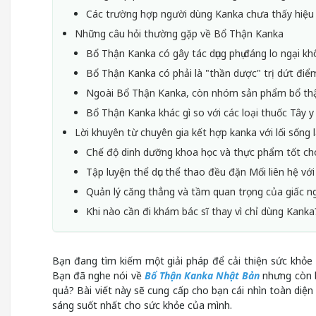
Các trường hợp người dùng Kanka chưa thấy hiệu q
Những câu hỏi thường gặp về Bổ Thận Kanka
Bổ Thận Kanka có gây tác dụng phụ đáng lo ngại k
Bổ Thận Kanka có phải là "thần dược" trị dứt điể
Ngoài Bổ Thận Kanka, còn nhóm sản phẩm bổ thận
Bổ Thận Kanka khác gì so với các loại thuốc Tây 
Lời khuyên từ chuyên gia kết hợp kanka với lối sống
Chế độ dinh dưỡng khoa học và thực phẩm tốt cho
Tập luyện thể dục thể thao đều đặn Mối liên hệ với 
Quản lý căng thẳng và tầm quan trọng của giấc ng
Khi nào cần đi khám bác sĩ thay vì chỉ dùng Kanka
Bạn đang tìm kiếm một giải pháp để cải thiện sức khỏe n
Bạn đã nghe nói về
Bổ Thận Kanka Nhật Bản
nhưng còn b
quả? Bài viết này sẽ cung cấp cho bạn cái nhìn toàn diện
sáng suốt nhất cho sức khỏe của mình.