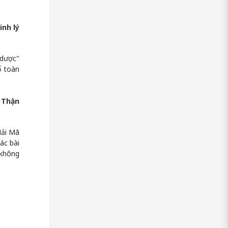
inh lý
 dược"
ổ toàn
 Thận
Hải Mã
ác bài
 không