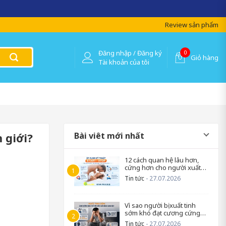
 lượng !
Review sản phẩm
Đăng nhập / Đăng ký
0
Giỏ hàng
Tài khoản của tôi
 giới?
Bài viêt mới nhất
12 cách quan hệ lâu hơn,
cứng hơn cho người xuất
tinh sớm
Tin tức
- 27.07.2026
Vì sao người bị xuất tinh
sớm khó đạt cương cứng
trở lại?
Tin tức
- 27.07.2026