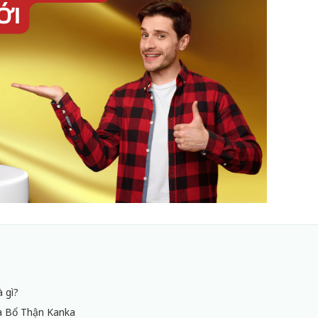
à gì?
ủa Bổ Thận Kanka