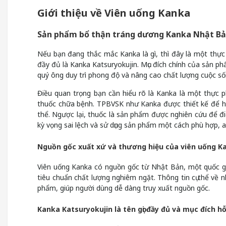
Giới thiệu về Viên uống Kanka
Sản phẩm bổ thận tráng dương Kanka Nhật Bản
Nếu bạn đang thắc mắc Kanka là gì, thì đây là một thự
đầy đủ là Kanka Katsuryokujin. Mục đích chính của sản ph
quý ông duy trì phong độ và nâng cao chất lượng cuộc số
Điều quan trọng bạn cần hiểu rõ là Kanka là một thực 
thuốc chữa bệnh. TPBVSK như Kanka được thiết kế để hỗ t
thể. Ngược lại, thuốc là sản phẩm được nghiên cứu để điề
kỳ vọng sai lệch và sử dụng sản phẩm một cách phù hợp, a
Nguồn gốc xuất xứ và thương hiệu của viên uống K
Viên uống Kanka có nguồn gốc từ Nhật Bản, một quốc gi
tiêu chuẩn chất lượng nghiêm ngặt. Thông tin cụ thể về 
phẩm, giúp người dùng dễ dàng truy xuất nguồn gốc.
Kanka Katsuryokujin là tên gọi đầy đủ và mục đích h