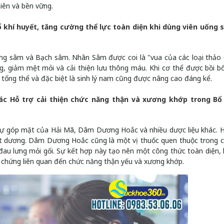
hiên và bền vững.
khí huyết, tăng cường thể lực toàn diện khi dùng viên uống s
g sâm và Bạch sâm. Nhân Sâm được coi là "vua của các loại thảo
g, giảm mệt mỏi và cải thiện lưu thông máu. Khi cơ thể được bồi b
 tổng thể và đặc biệt là sinh lý nam cũng được nâng cao đáng kể.
ác Hỗ trợ cải thiện chức năng thận và xương khớp trong Bổ
sự góp mặt của Hải Mã, Dâm Dương Hoắc và nhiều dược liệu khác. 
liệt dương. Dâm Dương Hoắc cũng là một vị thuốc quen thuộc trong c
đau lưng mỏi gối. Sự kết hợp này tạo nên một công thức toàn diện,
iệu chứng liên quan đến chức năng thận yếu và xương khớp.