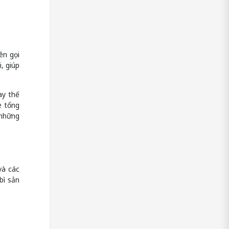
ên gọi
, giúp
ay thế
e tổng
 những
và các
bì sản