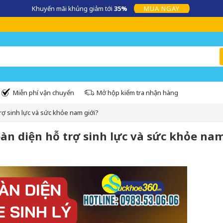
360.VN – Kênh cung cấp những sản phẩm chính hãng uy tín, an toàn, chất
Miễn phí vận chuyển
Mở hộp kiểm tra nhận hàng
rợ sinh lực và sức khỏe nam giới?
àn diện hỗ trợ sinh lực và sức khỏe nam