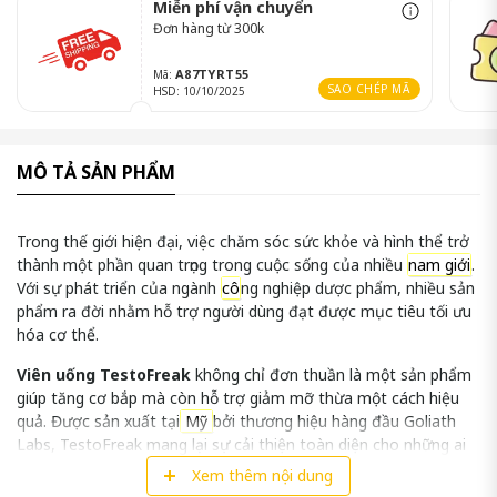
Miễn phí vận chuyển
Đơn hàng từ 300k
A87TYRT55
Mã:
SAO CHÉP MÃ
HSD: 10/10/2025
MÔ TẢ SẢN PHẨM
Trong thế giới hiện đại, việc chăm sóc sức khỏe và hình thể trở
thành một phần quan trọng trong cuộc sống của nhiều
nam giới
.
Với sự phát triển của ngành
cô
ng nghiệp dược phẩm
, nhiều sản
phẩm ra đời nhằm hỗ trợ người dùng đạt được mục tiêu tối ưu
hóa cơ thể.
Viên uống TestoFreak
không chỉ đơn thuần là một sản phẩm
giúp tăng cơ bắp mà còn hỗ trợ giảm mỡ thừa một cách hiệu
quả. Được sản xuất tại
Mỹ
bởi thương hiệu hàng đầu Goliath
Labs, TestoFreak mang lại sự cải thiện toàn diện cho những ai
đang tìm kiếm sự cải thiện về sức khỏe cũng như hình thể.
Xem thêm nội dung