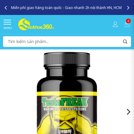
Miễn phí giao hàng toàn quốc - Giao nhanh 2h nội thành HN, HCM
0
MENU