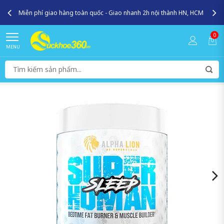
Miễn phí giao hàng toàn quốc - Giao nhanh 2h nội thành HN, HCM
0
MENU