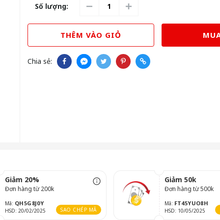
Số lượng:
THÊM VÀO GIỎ
MUA
Chia sẻ:
Giảm 20%
Giảm 50k
Đơn hàng từ 200k
Đơn hàng từ 500k
QH5G8J0Y
FT45YUO8H
Mã:
Mã:
SAO CHÉP MÃ
HSD: 20/02/2025
HSD: 10/05/2025