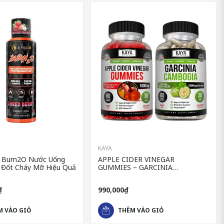
KAYA
n Burn2O Nước Uống
APPLE CIDER VINEGAR
t Đốt Cháy Mỡ Hiệu Quả
GUMMIES – GARCINIA
CAMBOGIA Combo viên uống đốt
mỡ & kẹo giảm cân
₫
990,000₫
M VÀO GIỎ
THÊM VÀO GIỎ