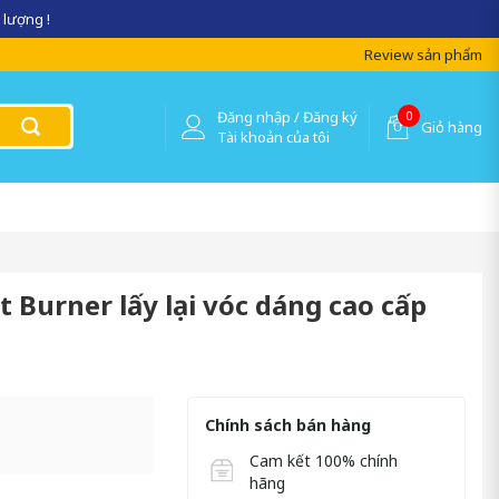
 lượng !
Review sản phẩm
Đăng nhập / Đăng ký
0
Giỏ hàng
Tài khoản của tôi
 Burner lấy lại vóc dáng cao cấp
Chính sách bán hàng
Cam kết 100% chính
hãng