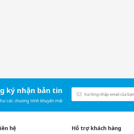
n giảm cân. Tinh chất trà xanh không chỉ giàu chất chống oxy hóa
hóng hơn.
hèm ăn, giúp người dùng dễ dàng hạn chế lượng thức ăn nạp vào cơ t
à thậm chí còn có tác dụng bảo vệ não bộ.
 Green Tea Fat Burner. Nó chứa axit chlorogenic, có tác dụng làm gi
 làm tăng mức năng lượng cho cơ thể.
hiện tâm trạng và tăng cường sự tập trung. Việc sử dụng sản phẩm c
 ký nhận bản tin
như các chương trình khuyến mãi
r còn được bổ sung một số thành phần tự nhiên khác như vitamin B,
 cho hoạt động hàng ngày.
nhanh chóng, trong khi guarana có tác dụng kích thích hệ thần kinh,
liên hệ
Hỗ trợ khách hàng
cơ thể.