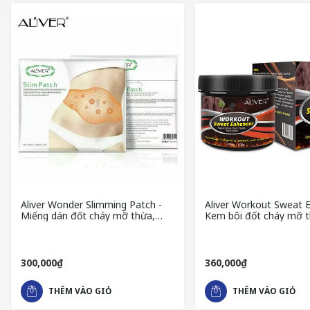
Aliver Wonder Slimming Patch -
Aliver Workout Sweat 
Miếng dán đốt cháy mỡ thừa,
Kem bôi đốt cháy mỡ 
giảm cân hiệu quả
300,000₫
360,000₫
THÊM VÀO GIỎ
THÊM VÀO GIỎ