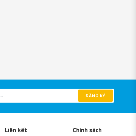
 mà còn chứa catechin - một hợp chất có khả năng thúc đẩy quá
hể. Một số nghiên cứu cũng chỉ ra rằng trà xanh có lợi cho sức
ảm sự hấp thụ đường trong ruột và tăng cường quá trình oxi hóa
hứa cà phê xanh cũng giúp giảm thiểu nguy cơ mắc các bệnh mãn
ĐĂNG KÝ
 guarana và choline. Những thành phần này không chỉ giúp tăng
 giúp cơ thể tỉnh táo và tràn đầy năng lượng. Choline cũng giúp
Liên kết
Chính sách