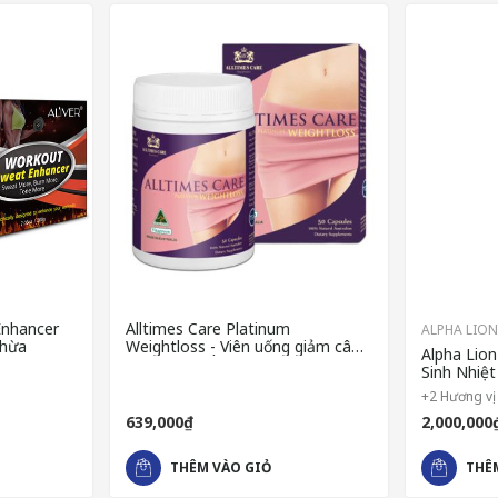
Enhancer
Alltimes Care Platinum
ALPHA LION
thừa
Weightloss - Viên uống giảm cân
Alpha Lio
cao cấp từ Úc
Sinh Nhiệ
+2 Hương vị
639,000₫
2,000,000
THÊM VÀO GIỎ
THÊ