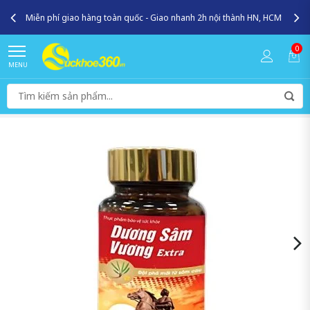
Miễn phí giao hàng toàn quốc - Giao nhanh 2h nội thành HN, HCM
0
MENU