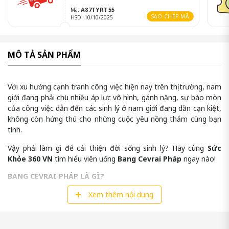
A87TYRT55
Mã:
SAO CHÉP MÃ
HSD: 10/10/2025
MÔ TẢ SẢN PHẨM
Với xu hướng cạnh tranh công việc hiện nay trên thị trường, nam
giới đang phải chịu nhiều áp lực vô hình, gánh nặng, sự bào mòn
của công việc dẫn đến các sinh lý ở nam giới đang dần cạn kiệt,
không còn hứng thú cho những cuộc yêu nồng thắm cùng bạn
tình.
Vậy phải làm gì để cải thiện đời sống sinh lý? Hãy cùng
Sức
Khỏe 360 VN
tìm hiểu viên uống
Bang Cevrai Pháp
ngay nào!
BANG CEVRAI PHÁP LÀ GÌ?
Viên uống
Bang Cevrai Pháp
là một thực phẩm bổ sung giúp
Xem thêm nội dung
tăng cường sinh lý nam giới và được coi là người bạn đồng hành
trong những cuộc yêu nồng nàn. Bên cạnh đó, sản phẩm còn
giúp cải thiện các tình trạng mà nam giới thường hay mắc phải