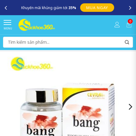
MUA NGAY
Khuyến mãi khủng giảm tới
35%
0
MENU