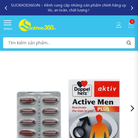
SUCKHOE360.VN – Kênh cung cấp những sản phẩm chính hãng uy
tín, an toàn, chất lượng !
0
MENU