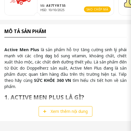
A87TYRT55
Mã:
SAO CHÉP MÃ
HSD: 10/10/2025
MÔ TẢ SẢN PHẨM
Active Men Plus
là sản phẩm hỗ trợ tăng cường sinh lý phái
mạnh với các công dụng bổ sung vitamin, khoáng chất, chiết
xuất thảo mộc, các chất dinh dưỡng thiết yếu. Là sản phẩm đến
từ Đức do Doppelherz sản xuất, Active Men Plus đang là sản
phẩm được quan tâm hàng đầu trên thị trường hiện tại. Tiếp
theo hãy cùng
SỨC KHỎE 360 VN
tìm hiểu chi tiết hơn về sản
phẩm.
1. ACTIVE MEN PLUS LÀ GÌ?
Để hỗ trợ cho các cánh mày râu trong chuyện chăn gối, sản
Xem thêm nội dung
phẩm
Active Men Plus
sẽ hỗ trợ tăng cường nội tiết tố nam,
đồng thời, h
ỗ trợ giải quyết các nỗi lo về vấn đề sinh lý
trong thời kỳ mãn dục như liệt dương, yếu sinh lý
hay các