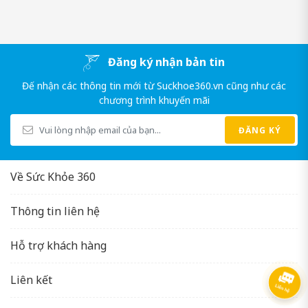
Selen (Natri Selenite)
25µg
Đăng ký nhận bản tin
Vitamin B12 (Cyanocobalamin)
2,5µg
Đế nhận các thông tin mới từ Suckhoe360.vn cũng như các
chương trình khuyến mãi
ĐĂNG KÝ
Về Sức Khỏe 360
Thông tin liên hệ
Hỗ trợ khách hàng
Liên kết
Một số thành phần nổi bật có thể kể đến như: