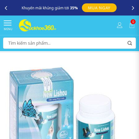
MUA NGAY
Khuyến mãi khủng giảm tới
35%
0
MENU