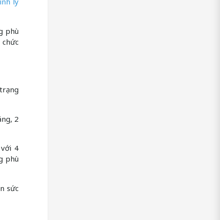
inh lý
ng phù
m chức
 trạng
áng, 2
 với 4
ng phù
ện sức