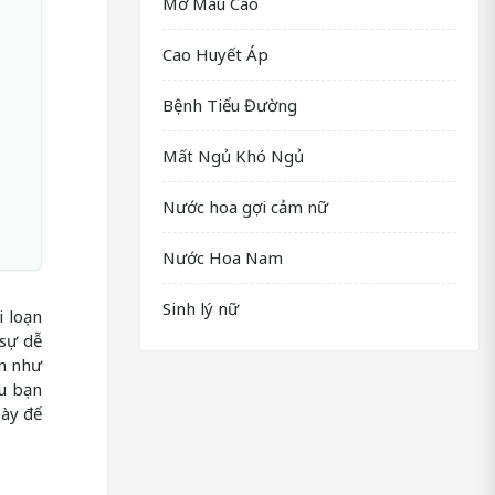
Mỡ Máu Cao
Cao Huyết Áp
Bệnh Tiểu Đường
Mất Ngủ Khó Ngủ
Nước hoa gợi cảm nữ
Nước Hoa Nam
Sinh lý nữ
i loạn
 sự dễ
ên như
ếu bạn
này để