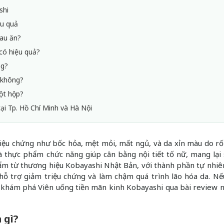
shi
ệu quả
sau ăn?
có hiệu quả?
ng?
 không?
ột hộp?
ại Tp. Hồ Chí Minh và Hà Nội
riệu chứng như bốc hỏa, mệt mỏi, mất ngủ, và da xỉn màu do rố
à thực phẩm chức năng giúp cân bằng nội tiết tố nữ, mang lại
phẩm từ thương hiệu Kobayashi Nhật Bản, với thành phần tự nhi
, hỗ trợ giảm triệu chứng và làm chậm quá trình lão hóa da. N
ng khám phá Viên uống tiền mãn kinh Kobayashi qua bài review 
 gì?