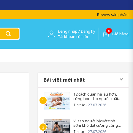
 lượng !
Review sản phẩm
Đăng nhập / Đăng ký
0
Giỏ hàng
Tài khoản của tôi
Bài viêt mới nhất
12 cách quan hệ lâu hơn,
cứng hơn cho người xuất
tinh sớm
Tin tức
- 27.07.2026
Vì sao người bị xuất tinh
sớm khó đạt cương cứng
trở lại?
Tin tức
- 27.07.2026