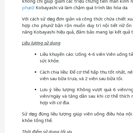
không chỉ giúp giảm các triệu chứng tiền mãn kinh 
phụ nữ
Kobayashi và làm chậm quá trình lão hóa da.
Với cách sử dụng đơn giản và công thức chứa chiết xu
hợp cho phụ nữ bận rộn muốn duy trì nội tiết nữ ổn
năng Kobayashi hiệu quả, đảm bảo mang lại kết quả t
Liều lượng sử dụng
Liều khuyến cáo: Uống 4-6 viên Viên uống ti
sức khỏe.
Cách chia liều: Để cơ thể hấp thu tốt nhất, nê
viên sau bữa trưa, và 2 viên sau bữa tối.
Lưu ý liều lượng: Không vượt quá 6 viên/n
viên/ngày và tăng dần sau khi cơ thể thích 
hợp với cơ địa.
Sử dụng đúng liều lượng giúp viên uống điều hòa nội t
khỏe tổng thể.
Thời điểm sử dụng tối ưu