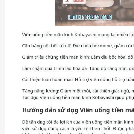
Viên uống tiền mãn kinh Kobayashi mang lại nhiều lợi 
Cân bằng nội tiết tố nữ: Điều hòa hormone, giảm rối lo
Giảm triệu chứng tiền mãn kinh: Làm dịu bốc hỏa, đổ
Làm chậm quá trình lão hóa da: Tăng độ căng mịn, gi
Cải thiện tuần hoàn máu: Hỗ trợ viên uống hỗ trợ tuầ
Tăng năng lượng: Giảm mệt mỏi, cải thiện giấc ngủ, m
Tác dụng Viên uống tiền mãn kinh Kobayashi giúp phụ 
Hướng dẫn sử dụng Viên uống tiền m
Để tận dụng tối đa lợi ích của Viên uống tiền mãn ki
việc sử dụng đúng cách là yếu tố then chốt. Được ph