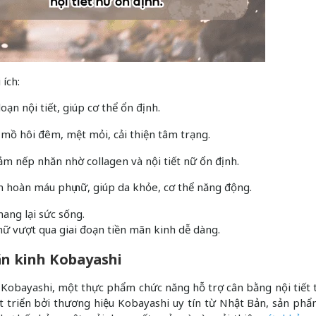
ích:
ạn nội tiết, giúp cơ thể ổn định.
 mồ hôi đêm, mệt mỏi, cải thiện tâm trạng.
ảm nếp nhăn nhờ collagen và nội tiết nữ ổn định.
n hoàn máu phụ nữ, giúp da khỏe, cơ thể năng động.
ang lại sức sống.
nữ vượt qua giai đoạn tiền mãn kinh dễ dàng.
ãn kinh Kobayashi
nh Kobayashi, một thực phẩm chức năng hỗ trợ cân bằng nội tiết 
át triển bởi thương hiệu Kobayashi uy tín từ Nhật Bản, sản ph