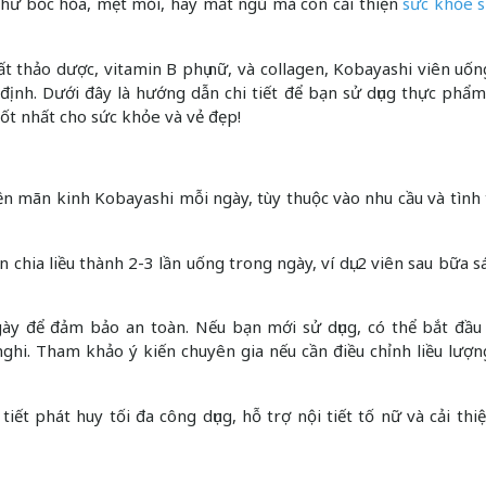
như bốc hỏa, mệt mỏi, hay mất ngủ mà còn cải thiện
sức khỏe s
ất thảo dược, vitamin B phụ nữ, và collagen, Kobayashi viên uố
 định. Dưới đây là hướng dẫn chi tiết để bạn sử dụng thực phẩ
ốt nhất cho sức khỏe và vẻ đẹp!
ền mãn kinh Kobayashi mỗi ngày, tùy thuộc vào nhu cầu và tình
n chia liều thành 2-3 lần uống trong ngày, ví dụ: 2 viên sau bữa s
gày để đảm bảo an toàn. Nếu bạn mới sử dụng, có thể bắt đầu
nghi. Tham khảo ý kiến chuyên gia nếu cần điều chỉnh liều lượ
iết phát huy tối đa công dụng, hỗ trợ nội tiết tố nữ và cải thi