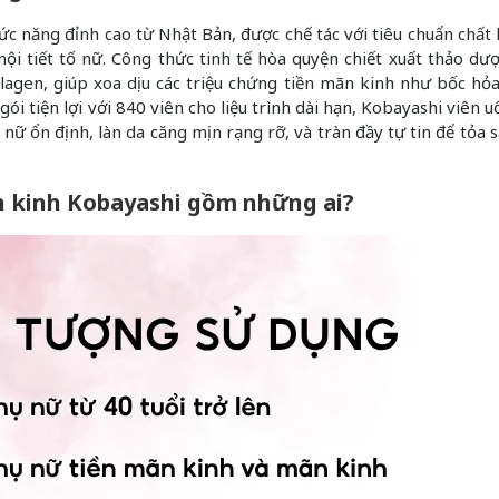
c năng đỉnh cao từ Nhật Bản, được chế tác với tiêu chuẩn chất
ội tiết tố nữ. Công thức tinh tế hòa quyện chiết xuất thảo dư
llagen, giúp xoa dịu các triệu chứng tiền mãn kinh như bốc hỏ
i tiện lợi với 840 viên cho liệu trình dài hạn, Kobayashi viên u
ết nữ ổn định, làn da căng mịn rạng rỡ, và tràn đầy tự tin để tỏa 
n kinh Kobayashi gồm những ai?