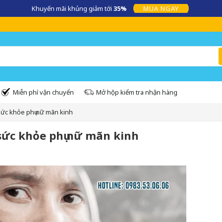
360.VN – Kênh cung cấp những sản phẩm chính hãng uy tín, an toàn, chất
Miễn phí vận chuyển
Mở hộp kiểm tra nhận hàng
ức khỏe phụ nữ mãn kinh
sức khỏe phụ nữ mãn kinh