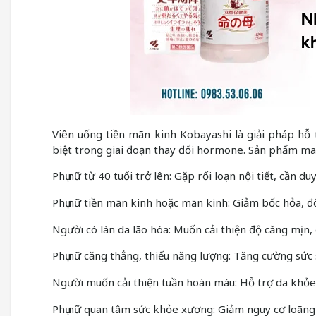
Viên uống tiền mãn kinh Kobayashi là giải pháp hỗ t
biệt trong giai đoạn thay đổi hormone. Sản phẩm mang
Phụ nữ từ 40 tuổi trở lên: Gặp rối loạn nội tiết, cần 
Phụ nữ tiền mãn kinh hoặc mãn kinh: Giảm bốc hỏa, 
Người có làn da lão hóa: Muốn cải thiện độ căng mịn, 
Phụ nữ căng thẳng, thiếu năng lượng: Tăng cường sức 
Người muốn cải thiện tuần hoàn máu: Hỗ trợ da khỏe 
Phụ nữ quan tâm sức khỏe xương: Giảm nguy cơ loãng