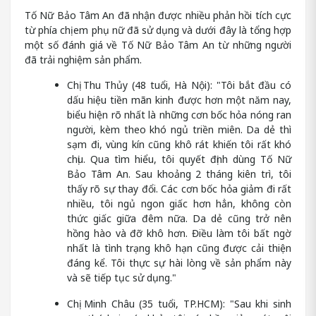
Tố Nữ Bảo Tâm An đã nhận được nhiều phản hồi tích cực
từ phía chị em phụ nữ đã sử dụng và dưới đây là tổng hợp
một số đánh giá về Tố Nữ Bảo Tâm An từ những người
đã trải nghiệm sản phẩm.
Chị Thu Thủy (48 tuổi, Hà Nội): "Tôi bắt đầu có
dấu hiệu tiền mãn kinh được hơn một năm nay,
biểu hiện rõ nhất là những cơn bốc hỏa nóng ran
người, kèm theo khó ngủ triền miên. Da dẻ thì
sạm đi, vùng kín cũng khô rát khiến tôi rất khó
chịu. Qua tìm hiểu, tôi quyết định dùng Tố Nữ
Bảo Tâm An. Sau khoảng 2 tháng kiên trì, tôi
thấy rõ sự thay đổi. Các cơn bốc hỏa giảm đi rất
nhiều, tôi ngủ ngon giấc hơn hẳn, không còn
thức giấc giữa đêm nữa. Da dẻ cũng trở nên
hồng hào và đỡ khô hơn. Điều làm tôi bất ngờ
nhất là tình trạng khô hạn cũng được cải thiện
đáng kể. Tôi thực sự hài lòng về sản phẩm này
và sẽ tiếp tục sử dụng."
Chị Minh Châu (35 tuổi, TP.HCM): "Sau khi sinh