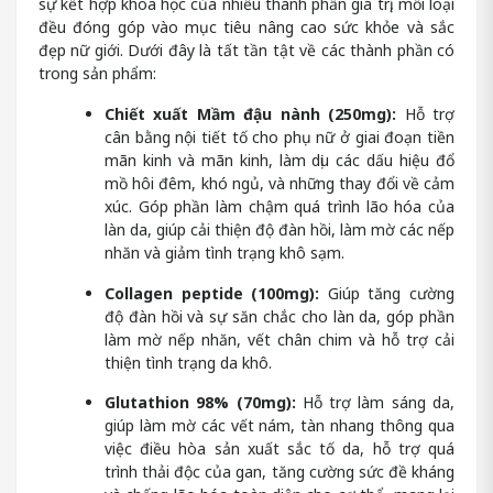
sự kết hợp khoa học của nhiều thành phần giá trị, mỗi loại
đều đóng góp vào mục tiêu nâng cao sức khỏe và sắc
đẹp nữ giới. Dưới đây là tất tần tật về các thành phần có
trong sản phẩm:
Chiết xuất Mầm đậu nành (250mg):
Hỗ trợ
cân bằng nội tiết tố cho phụ nữ ở giai đoạn tiền
mãn kinh và mãn kinh, làm dịu các dấu hiệu đổ
mồ hôi đêm, khó ngủ, và những thay đổi về cảm
xúc. Góp phần làm chậm quá trình lão hóa của
làn da, giúp cải thiện độ đàn hồi, làm mờ các nếp
nhăn và giảm tình trạng khô sạm.
Collagen peptide (100mg):
Giúp tăng cường
độ đàn hồi và sự săn chắc cho làn da, góp phần
làm mờ nếp nhăn, vết chân chim và hỗ trợ cải
thiện tình trạng da khô.
Glutathion 98% (70mg):
Hỗ trợ làm sáng da,
giúp làm mờ các vết nám, tàn nhang thông qua
việc điều hòa sản xuất sắc tố da, hỗ trợ quá
trình thải độc của gan, tăng cường sức đề kháng