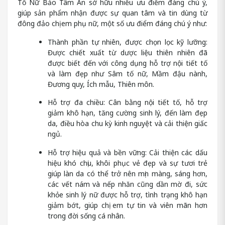
Tố Nữ Bảo Tâm An sở hữu nhiều ưu điểm đáng chú ý,
giúp sản phẩm nhận được sự quan tâm và tin dùng từ
đông đảo chị em phụ nữ, một số ưu điểm đáng chú ý như:
Thành phần tự nhiên, được chọn lọc kỹ lưỡng:
Được chiết xuất từ dược liệu thiên nhiên đã
được biết đến với công dụng hỗ trợ nội tiết tố
và làm đẹp như Sâm tố nữ, Mầm đậu nành,
Đương quy, Ích mẫu, Thiên môn.
Hỗ trợ đa chiều: Cân bằng nội tiết tố, hỗ trợ
giảm khô hạn, tăng cường sinh lý, đến làm đẹp
da, điều hòa chu kỳ kinh nguyệt và cải thiện giấc
ngủ.
Hỗ trợ hiệu quả và bền vững: Cải thiện các dấu
hiệu khó chịu, khôi phục vẻ đẹp và sự tươi trẻ
giúp làn da có thể trở nên mịn màng, sáng hơn,
các vết nám và nếp nhăn cũng dần mờ đi, sức
khỏe sinh lý nữ được hỗ trợ, tình trạng khô hạn
giảm bớt, giúp chị em tự tin và viên mãn hơn
trong đời sống cá nhân.