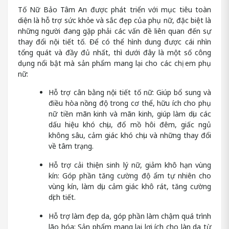
Tố Nữ Bảo Tâm An được phát triển với mục tiêu toàn
diện là hỗ trợ sức khỏe và sắc đẹp của phụ nữ, đặc biệt là
những người đang gặp phải các vấn đề liên quan đến sự
thay đổi nội tiết tố. Để có thể hình dung được cái nhìn
tổng quát và đầy đủ nhất, thì dưới đây là một số công
dụng nổi bật mà sản phẩm mang lại cho các chị em phụ
nữ:
Hỗ trợ cân bằng nội tiết tố nữ: Giúp bổ sung và
điều hòa nồng độ trong cơ thể, hữu ích cho phụ
nữ tiền mãn kinh và mãn kinh, giúp làm dịu các
dấu hiệu khó chịu, đổ mồ hôi đêm, giấc ngủ
không sâu, cảm giác khó chịu và những thay đổi
về tâm trạng.
Hỗ trợ cải thiện sinh lý nữ, giảm khô hạn vùng
kín: Góp phần tăng cường độ ẩm tự nhiên cho
vùng kín, làm dịu cảm giác khô rát, tăng cường
dịch tiết.
Hỗ trợ làm đẹp da, góp phần làm chậm quá trình
lão hóa: Sản phẩm mang lại lợi ích cho làn da từ