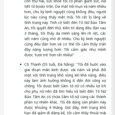
con thứ hai, sức khỏe tôi có phần giảm sút, nội
tiết tố bị xáo trộn. Da mặt nổi mụn và nám nhiều
hơn, chu kỳ kinh nguyệt cũng không đều, người
lúc nào cũng thấy mệt mỏi. Tôi rất lo lắng về
tình trạng này. Tình cờ biết đến Tố Nữ Bảo Tâm
An, tôi quyết định thử. Kiên trì dùng đều đặn sau
3 tháng, tôi thấy da mình sáng lên rõ rệt, các
vết nám cũng mờ đi nhiều. Chu kỳ kinh nguyệt
cũng đều đặn hơn và cơ thể tôi cảm thấy tràn
đầy năng lượng hơn. Tôi cảm giác như mình
được 'tươi trẻ' hơn rất nhiều!"
Cô Thanh (55 tuổi, Đà Nẵng): "Tôi đã bước vào
giai đoạn mãn kinh được vài năm và phải đối
mặt với tình trạng khô vùng kín khá nặng, điều
này làm ảnh hưởng không ít đến đời sống vợ
chồng. Tôi được biết Sâm tố nữ có nhiều lợi ích
cho phụ nữ nên đã tìm hiểu và biết đến Tố Nữ
Bảo Tâm An có chứa Sâm tố nữ cùng các thành
phần tự nhiên khác. Tôi đã dùng sản phẩm này
được khoảng 4 tháng. Giờ đây, tình trạng khô
hạn đã giảm đi đáng kể, tôi cảm thấy thoải mái