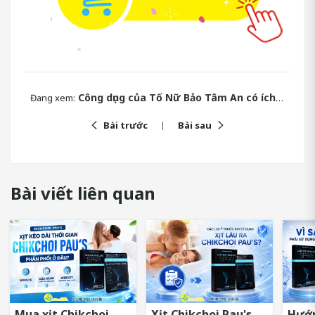
Công dụng của Tố Nữ Bảo Tâm An có ích gì cho sinh lý nữ?
Đang xem:
Bài trước
Bài sau
Bài viết liên quan
Mua xịt Chikchoi
Xịt Chikchoi Pau's
Hướn