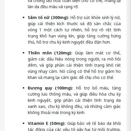
và chống lão hóa toàn diện cho cơ thể, mang lại
làn da đều màu và rạng rỡ.
Sâm tố nữ (300mg):
Hỗ trợ sức khỏe sinh lý nữ,
giúp cải thiện kích thước và độ săn chắc của
vòng 1 một cách tự nhiên, hỗ trợ rõ rệt tình
trạng khô hạn vùng kín, giúp tăng cường hứng
thú, hỗ trợ chu kỳ kinh nguyệt đều đặn hơn.
Thiên môn (120mg):
Giúp làm mát cơ thể,
giảm các dấu hiệu nóng trong người, ra mồ hôi
đêm, và góp phần cải thiện tình trạng khô rát
vùng nhạy cảm. Nó cũng có thể hỗ trợ giảm ho
khan và mang lại cảm giác dễ chịu cho cơ thể.
Đương quy (100mg):
Hỗ trợ bổ máu, tăng
cường lưu thông máu, và giúp điều hòa chu kỳ
kinh nguyệt, góp phần cải thiện tình trạng da
xanh xao, chu kỳ không đều, và những cảm giác
không thoải mái trong kỳ kinh
Vitamin E (50mg):
Giúp bảo vệ tế bào da khỏi
tác động của các yếu tố gây hại từ môi trường,