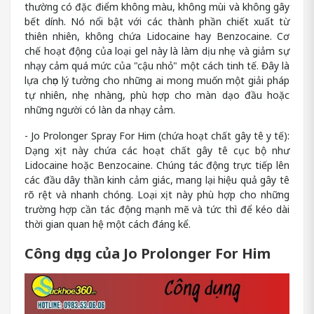
thường có đặc điểm không màu, không mùi và không gây
bết dính. Nó nổi bật với các thành phần chiết xuất từ
thiên nhiên, không chứa Lidocaine hay Benzocaine. Cơ
chế hoạt động của loại gel này là làm dịu nhẹ và giảm sự
nhạy cảm quá mức của "cậu nhỏ" một cách tinh tế. Đây là
lựa chọn lý tưởng cho những ai mong muốn một giải pháp
tự nhiên, nhẹ nhàng, phù hợp cho màn dạo đầu hoặc
những người có làn da nhạy cảm.
- Jo Prolonger Spray For Him (chứa hoạt chất gây tê y tế):
Dạng xịt này chứa các hoạt chất gây tê cục bộ như
Lidocaine hoặc Benzocaine. Chúng tác động trực tiếp lên
các đầu dây thần kinh cảm giác, mang lại hiệu quả gây tê
rõ rệt và nhanh chóng. Loại xịt này phù hợp cho những
trường hợp cần tác động mạnh mẽ và tức thì để kéo dài
thời gian quan hệ một cách đáng kể.
Công dụng của Jo Prolonger For Him