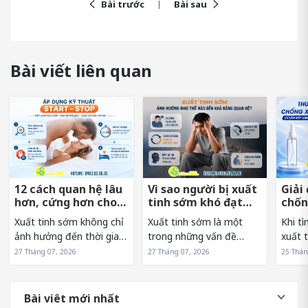
Bài trước
Bài sau
Bài viết liên quan
12 cách quan hệ lâu
Vì sao người bị xuất
Giải 
hơn, cứng hơn cho
tinh sớm khó đạt
chốn
người xuất tinh sớm
cương cứng trở lại?
có a
Xuất tinh sớm không chỉ
Xuất tinh sớm là một
Khi tì
ảnh hưởng đến thời gian
trong những vấn đề
xuất 
quan hệ mà còn tác
khiến nhiều nam giới mất
nam g
27 Tháng 07, 2026
27 Tháng 07, 2026
25 Thán
động đến sự tự tin và
tự tin khi quan hệ. Không
chung
chất lượng đời sống tình
ít người gặp tình trạng
như: x
dục của nhiều nam
vừa bắt đầu đã xuất tinh,
sớm c
Bài viêt mới nhất