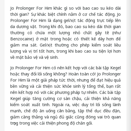
Jo Prolonger For Him khác gì so với bao cao su kéo dài
thời gian? Sự khác biệt chính nằm ở cơ chế tác động. Jo
Prolonger For Him là dạng gel/xịt tác động trực tiếp lên
da dương vật. Trong khi đó, bao cao su kéo dài thời gian
thường có chứa một lượng nhỏ chất gây tê (như
Benzocaine) ở mặt trong hoặc có thiết kế dày hơn để
giảm ma sát. Gel/xịt thường cho phép kiểm soát liều
lượng và vị trí tốt hơn, trong khi bao cao su tiện lợi hơn
về mặt bảo vệ và vệ sinh.
Jo Prolonger For Him có nên kết hợp với các bài tập Kegel
hoặc thay đổi lối sống không? Hoàn toàn có! Jo Prolonger
For Him là một giải pháp tức thời, nhưng để đạt hiệu quả
bền vững và cải thiện sức khỏe sinh lý tổng thể, bạn rất
nên kết hợp nó với các phương pháp tự nhiên. Các bài tập
Kegel giúp tăng cường cơ sàn chậu, cải thiện khả năng
kiểm soát xuất tinh. Ngoài ra, việc duy trì lối sống lành
mạnh, chế độ ăn uống cân bằng, tập thể dục đều đặn,
giảm căng thẳng và ngủ đủ giấc cũng đóng vai trò quan
trọng trong việc cải thiện phong độ chăn gối.