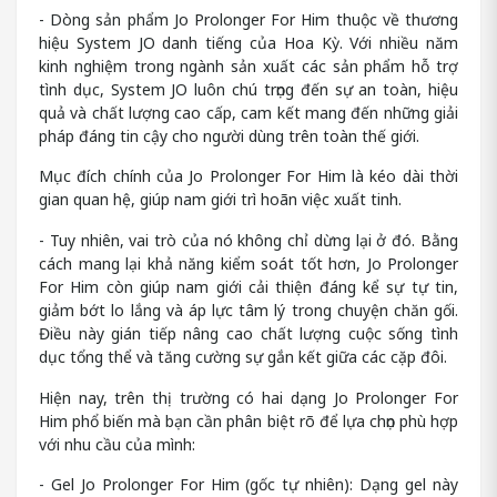
- Dòng sản phẩm Jo Prolonger For Him thuộc về thương
hiệu System JO danh tiếng của Hoa Kỳ. Với nhiều năm
kinh nghiệm trong ngành sản xuất các sản phẩm hỗ trợ
tình dục, System JO luôn chú trọng đến sự an toàn, hiệu
quả và chất lượng cao cấp, cam kết mang đến những giải
pháp đáng tin cậy cho người dùng trên toàn thế giới.
Mục đích chính của Jo Prolonger For Him là kéo dài thời
gian quan hệ, giúp nam giới trì hoãn việc xuất tinh.
- Tuy nhiên, vai trò của nó không chỉ dừng lại ở đó. Bằng
cách mang lại khả năng kiểm soát tốt hơn, Jo Prolonger
For Him còn giúp nam giới cải thiện đáng kể sự tự tin,
giảm bớt lo lắng và áp lực tâm lý trong chuyện chăn gối.
Điều này gián tiếp nâng cao chất lượng cuộc sống tình
dục tổng thể và tăng cường sự gắn kết giữa các cặp đôi.
Hiện nay, trên thị trường có hai dạng Jo Prolonger For
Him phổ biến mà bạn cần phân biệt rõ để lựa chọn phù hợp
với nhu cầu của mình:
- Gel Jo Prolonger For Him (gốc tự nhiên): Dạng gel này