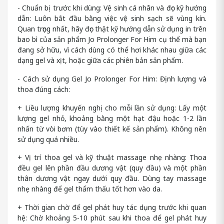
- Chuẩn bị trước khi dùng: Vệ sinh cá nhân và đọc kỹ hướng
dẫn: Luôn bắt đầu bằng việc vệ sinh sạch sẽ vùng kín.
Quan trọng nhất, hãy đọc thật kỹ hướng dẫn sử dụng in trên
bao bì của sản phẩm Jo Prolonger For Him cụ thể mà bạn
đang sở hữu, vì cách dùng có thể hơi khác nhau giữa các
dạng gel và xịt, hoặc giữa các phiên bản sản phẩm.
- Cách sử dụng Gel Jo Prolonger For Him: Định lượng và
thoa đúng cách:
+ Liều lượng khuyến nghị cho mỗi lần sử dụng: Lấy một
lượng gel nhỏ, khoảng bằng một hạt đậu hoặc 1-2 lần
nhấn từ vòi bơm (tùy vào thiết kế sản phẩm). Không nên
sử dụng quá nhiều.
+ Vị trí thoa gel và kỹ thuật massage nhẹ nhàng: Thoa
đều gel lên phần đầu dương vật (quy đầu) và một phần
thân dương vật ngay dưới quy đầu. Dùng tay massage
nhẹ nhàng để gel thẩm thấu tốt hơn vào da.
+ Thời gian chờ để gel phát huy tác dụng trước khi quan
hệ: Chờ khoảng 5-10 phút sau khi thoa để gel phát huy