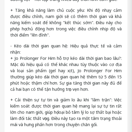
+ Tăng khả năng làm chủ cuộc yêu: Khi độ nhạy cảm
được điều chỉnh, nam giới sẽ có thêm thời gian và khả
năng kiểm soát để không "kết thúc sớm". Điều này cho
phép họ chủ động hơn trong việc điều chỉnh nhịp độ và
thời điểm "lên đỉnh".
- Kéo dài thời gian quan hệ: Hiệu quả thực tế và cảm
nhận:
+ Jo Prolonger For Him hỗ trợ kéo dài thời gian bao lâu?:
Mặc dù hiệu quả có thể khác nhau tùy thuộc vào cơ địa
và loại sản phẩm (gel hay xịt), Jo Prolonger For Him
thường giúp kéo dài thời gian quan hệ thêm từ 5 đến 15
phút hoặc thậm chí hơn. Sự gia tăng thời gian này đủ để
cả hai bạn có thể tận hưởng trọn vẹn hơn.
+ Cải thiện sự tự tin và giảm lo âu khi "lâm trận": Việc
kiểm soát được thời gian quan hệ mang lại sự tự tin rất
lớn cho nam giới, giúp họ loại bỏ tâm lý lo sợ thất bại hoặc
làm đối tác thất vọng. Điều này tạo ra một tâm trạng thoải
mái và hưng phấn hơn trong chuyện chăn gối.