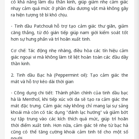
có khả năng làm dịu thần kinh, giúp giảm nhẹ cảm giác
nhạy cảm quá mức ở phần đầu dương vật mà không gây
ra hiện tượng tê bì khó chịu.
- Tinh dầu Patchouli hỗ trợ tạo cảm giác thư giãn, giảm
căng thẳng, từ đó gián tiếp giúp nam giới kiểm soát tốt
hơn sự hưng phấn và trì hoãn xuất tinh.
Cơ chế: Tác động nhẹ nhàng, điều hòa các tín hiệu cảm
giác ngoại vi mà không làm tê liệt hoàn toàn các đầu dây
thần kinh.
2. Tinh dầu Bạc hà (Peppermint oil): Tạo cảm giác the
mát và hỗ trợ kéo dài thời gian
- Công dụng chi tiết: Thành phần chính của tinh dầu bạc
hà là Menthol, khi tiếp xúc với da sẽ tạo ra cảm giác the
mát đặc trưng. Cảm giác này không chỉ mang lại sự sảng
khoái mà còn có tác dụng "đánh lạc hướng" và giảm bớt
sự tập trung vào các kích thích quá mức, giúp trì hoãn
thời điểm xuất tinh. Hơn nữa, cảm giác tê nhẹ từ bạc hà
cũng có thể tăng cường khoái cảm tinh tế cho một số
người.