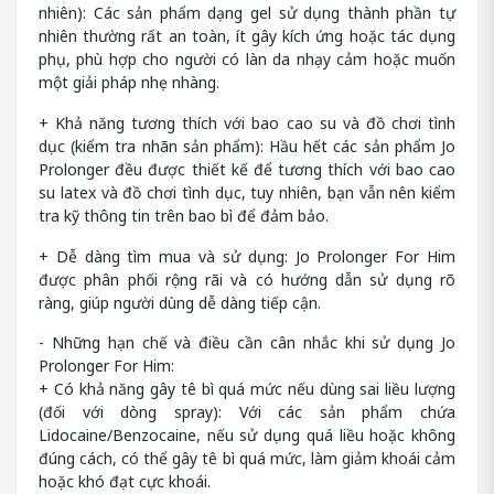
nhiên): Các sản phẩm dạng gel sử dụng thành phần tự
nhiên thường rất an toàn, ít gây kích ứng hoặc tác dụng
phụ, phù hợp cho người có làn da nhạy cảm hoặc muốn
một giải pháp nhẹ nhàng.
+ Khả năng tương thích với bao cao su và đồ chơi tình
dục (kiểm tra nhãn sản phẩm): Hầu hết các sản phẩm Jo
Prolonger đều được thiết kế để tương thích với bao cao
su latex và đồ chơi tình dục, tuy nhiên, bạn vẫn nên kiểm
tra kỹ thông tin trên bao bì để đảm bảo.
+ Dễ dàng tìm mua và sử dụng: Jo Prolonger For Him
được phân phối rộng rãi và có hướng dẫn sử dụng rõ
ràng, giúp người dùng dễ dàng tiếp cận.
- Những hạn chế và điều cần cân nhắc khi sử dụng Jo
Prolonger For Him:
+ Có khả năng gây tê bì quá mức nếu dùng sai liều lượng
(đối với dòng spray): Với các sản phẩm chứa
Lidocaine/Benzocaine, nếu sử dụng quá liều hoặc không
đúng cách, có thể gây tê bì quá mức, làm giảm khoái cảm
hoặc khó đạt cực khoái.