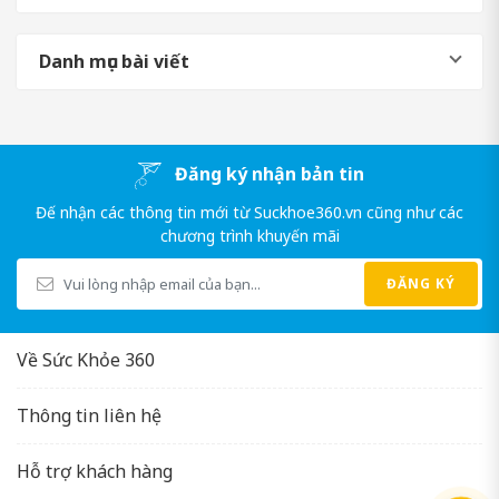
giới.Tin vui là tình trạng...
trong khi khả năng...
xịt c
có...
Danh mục bài viết
Đăng ký nhận bản tin
Đế nhận các thông tin mới từ Suckhoe360.vn cũng như các
chương trình khuyến mãi
ĐĂNG KÝ
Về Sức Khỏe 360
Thông tin liên hệ
Hỗ trợ khách hàng